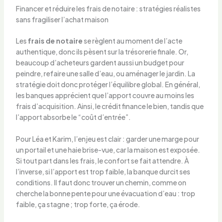
Financer et réduire les frais de notaire : stratégies réalistes
sans fragiliser l’achat maison
Les
frais de notaire
se règlent au moment de l’acte
authentique, donc ils pèsent sur la trésorerie finale. Or,
beaucoup d’acheteurs gardent aussi un budget pour
peindre, refaire une salle d’eau, ou aménager le jardin. La
stratégie doit donc protéger l’équilibre global. En général,
les banques apprécient que l’apport couvre au moins les
frais d’acquisition. Ainsi, le crédit finance le bien, tandis que
l’apport absorbe le “coût d’entrée”.
Pour Léa et Karim, l’enjeu est clair : garder une marge pour
un portail et une haie brise-vue, car la maison est exposée.
Si tout part dans les frais, le confort se fait attendre. À
l’inverse, si l’apport est trop faible, la banque durcit ses
conditions. Il faut donc trouver un chemin, comme on
cherche la bonne pente pour une évacuation d’eau : trop
faible, ça stagne ; trop forte, ça érode.