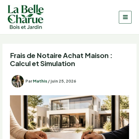
Aller
au
contenu
Frais de Notaire Achat Maison :
Calcul et Simulation
Par
Mathis
/
juin 25, 2026