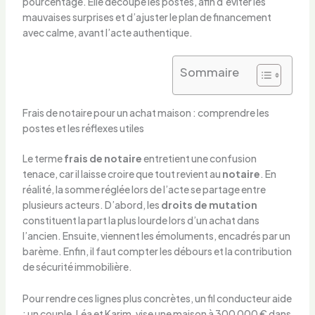
pourcentage. Elle découpe les postes, afin d’éviter les
mauvaises surprises et d’ajuster le plan de financement
avec calme, avant l’acte authentique.
Sommaire
Frais de notaire pour un achat maison : comprendre les
postes et les réflexes utiles
Le terme
frais de notaire
entretient une confusion
tenace, car il laisse croire que tout revient au
notaire
. En
réalité, la somme réglée lors de l’acte se partage entre
plusieurs acteurs. D’abord, les
droits de mutation
constituent la part la plus lourde lors d’un achat dans
l’ancien. Ensuite, viennent les émoluments, encadrés par un
barème. Enfin, il faut compter les débours et la contribution
de sécurité immobilière.
Pour rendre ces lignes plus concrètes, un fil conducteur aide
: un couple, Léa et Karim, vise une maison à 300 000 € dans