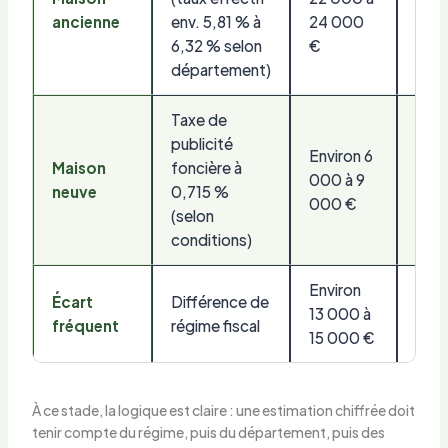
ancienne
env. 5,81 % à
24 000
%
6,32 % selon
€
département)
Taxe de
publicité
Environ 6
Maison
foncière à
Envi
000 à 9
neuve
0,715 %
%
000 €
(selon
conditions)
Environ
Écart
Différence de
13 000 à
Vari
fréquent
régime fiscal
15 000 €
À ce stade, la logique est claire : une estimation chiffrée doit
tenir compte du régime, puis du département, puis des