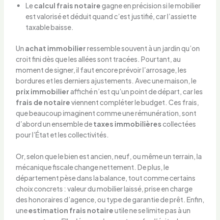
Le
calcul frais notaire
gagne en précision si le mobilier
est valorisé et déduit quand c’est justifié, car l’assiette
taxable baisse.
Un
achat immobilier
ressemble souvent à un jardin qu’on
croit fini dès que les allées sont tracées. Pourtant, au
moment de signer, il faut encore prévoir l’arrosage, les
bordures et les derniers ajustements. Avec une maison, le
prix immobilier
affiché n’est qu’un point de départ, car les
frais de notaire
viennent compléter le budget. Ces frais,
que beaucoup imaginent comme une rémunération, sont
d’abord un ensemble de
taxes immobilières
collectées
pour l’État et les collectivités.
Or, selon que le bien est ancien, neuf, ou même un terrain, la
mécanique fiscale change nettement. De plus, le
département pèse dans la balance, tout comme certains
choix concrets : valeur du mobilier laissé, prise en charge
des honoraires d’agence, ou type de garantie de prêt. Enfin,
une
estimation frais notaire
utile ne se limite pas à un