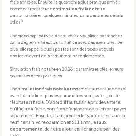
frais annexes. Ensuite, la question la plus pratique arrive :
comment réaliser une
estimation frais notaire
personnalisée en quelques minutes, sans perdre les détails
utiles ?
Une vidéo explicative aide souvent à visualiser les tranches,
car la dégressivité est plus intuitive avec des exemples. De
plus, elle rappelle quels postes sont des taxes et quels
postes relèvent de la rémunération réglementée.
Simulation frais notaire en 2026 : paramètres clés, erreurs
courantes et cas pratiques
Une
simulation frais notaire
ressemble à une étude de sol
avant plantation : plus les paramètres sont justes, plus le
résultat est fiable. D’abord, il faut saisir le prix de vente tel
qu’il figure à l’acte, hors frais d’agence si ceux-ci sont payés
séparément. Ensuite, il faut préciser le type de bien : ancien,
neuf, terrain, voire opération en SCI. Enfin, le
taux
départemental
doit être à jour, car il change la part des
taxes.