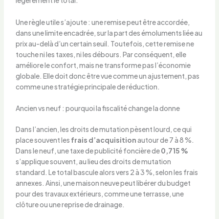
légèrement le total.
Une règle utile s’ajoute : une remise peut être accordée,
dans une limite encadrée, sur la part des émoluments liée au
prix au-delà d’un certain seuil. Toutefois, cette remise ne
touche ni les taxes, ni les débours. Par conséquent, elle
améliore le confort, mais ne transforme pas l’économie
globale. Elle doit donc être vue comme un ajustement, pas
comme une stratégie principale de réduction.
Ancien vs neuf : pourquoi la fiscalité change la donne
Dans l’ancien, les droits de mutation pèsent lourd, ce qui
place souvent les
frais d’acquisition
autour de 7 à 8 %.
Dans le neuf, une taxe de publicité foncière de
0,715 %
s’applique souvent, au lieu des droits de mutation
standard. Le total bascule alors vers 2 à 3 %, selon les frais
annexes. Ainsi, une maison neuve peut libérer du budget
pour des travaux extérieurs, comme une terrasse, une
clôture ou une reprise de drainage.