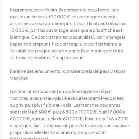
Reprenons Léa et Karim. Ils comparent deux biens : une
maison ancienne à 300 000 €, et une maison récente
assimilée au neuf au même prix. L’écart final peut dépasser
13 000 €, parfois davantage, alors que le prix affiché est
identique. Ce contraste n’est pas un détail, car il change la
capacité d’emprunt, l’apport requis, et parfois même la
faisabilité du projet. Voilà pourquoi l’estimation doit être
faite avant les visites “coup de cœur”.
Barème des émoluments : comprendre la dégressivité par
tranches
Les émoluments suivent un barème réglementé par
tranches, avec un taux plus élevé sur les premières parties
du prix, puis plus faible au-delà. Les tranches courantes
sont : de 0 à 6 500 €, puis 6 500 à 17 000 €, puis 17 000 à
60 000 €, puis au-delà de 60 000 €. Ensuite, la TVA à 20 %
s’applique. Ainsi, la hausse du prix n’entraîne pas une hausse
proportionnelle des émoluments, ce qui amortit