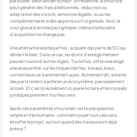
particulier, selon ancien ou neuf. En revanche, la structure
peut générer des frais additionnels : rédaction ou
adaptation des statuts, annonces légales, ou actes
complémentaires si des apports sont organisés. Ainsi, le
coût global d’entrée peut grimper, même si la fiscalité
d’acquisition ne change pas.
Une alternative existe parfois : acquérir des parts de SCI qui
détient le bien. Dans ce cas, les droits d’enregistrement
peuvent suivre d’autres règles. Toutefois, cette voie exige
une analyse fine, car les risques (dettes, travaux, baux,
contentieux) se transmettent aussi. Autrement dit, acheter
des parts revient à acheter un écosystème, pas seulement
un bien. Et c’est précisément ici que le notaire et les conseils
juridiques prennent tout leur sens.
Après ces paramètres structurels, reste une question
simple et très humaine : comment payer tout cela sans
étouffer le projet, surtout quand des travaux sont déjà
prévus ?