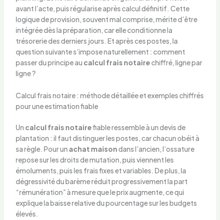
avant l’acte, puis régularise après calcul définitif. Cette
logique de provision, souvent mal comprise, mérite d’être
intégrée dès la préparation, car elle conditionne la
trésorerie des derniers jours. Et après ces postes, la
question suivante s’impose naturellement : comment
passer du principe au
calcul frais notaire
chiffré, ligne par
ligne ?
Calcul frais notaire : méthode détaillée et exemples chiffrés
pour une estimation fiable
Un
calcul frais notaire
fiable ressemble à un devis de
plantation : il faut distinguer les postes, car chacun obéit à
sa règle. Pour un
achat maison
dans l’ancien, l’ossature
repose sur les droits de mutation, puis viennent les
émoluments, puis les frais fixes et variables. De plus, la
dégressivité du barème réduit progressivement la part
“rémunération” à mesure que le prix augmente, ce qui
explique la baisse relative du pourcentage sur les budgets
élevés.