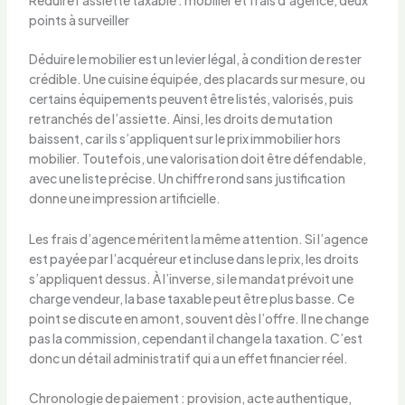
Réduire l’assiette taxable : mobilier et frais d’agence, deux
points à surveiller
Déduire le mobilier est un levier légal, à condition de rester
crédible. Une cuisine équipée, des placards sur mesure, ou
certains équipements peuvent être listés, valorisés, puis
retranchés de l’assiette. Ainsi, les droits de mutation
baissent, car ils s’appliquent sur le prix immobilier hors
mobilier. Toutefois, une valorisation doit être défendable,
avec une liste précise. Un chiffre rond sans justification
donne une impression artificielle.
Les frais d’agence méritent la même attention. Si l’agence
est payée par l’acquéreur et incluse dans le prix, les droits
s’appliquent dessus. À l’inverse, si le mandat prévoit une
charge vendeur, la base taxable peut être plus basse. Ce
point se discute en amont, souvent dès l’offre. Il ne change
pas la commission, cependant il change la taxation. C’est
donc un détail administratif qui a un effet financier réel.
Chronologie de paiement : provision, acte authentique,