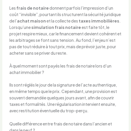
Les
frais de notaire
donnent parfois l’impression d’un
coût “invisible”, pourtant ils structurent la sécurité juridique
de l’
achat maison
et la collecte des
taxes immobilières
.
Lorsqu’une
simulation frais notaire
est faite tôt, le
projet respire mieux, car le financement devient cohérent et
les arbitrages se font sans tension. Au fond, l’enjeu n’est
pas de tout réduire à tout prix, mais de prévoir juste, pour
acheter sans se priver du reste.
À quel moment sont payés les frais de notaire lors d’un
achat immobilier ?
Ils sont réglés le jour de la signature de l’acte authentique,
en même temps que le prix. Cependant, une provision est
souvent demandée quelques jours avant, afin de couvrir
taxes et formalités. Une régularisation intervient ensuite,
avec restitution éventuelle du trop-perçu.
Quelle différence entre frais de notaire dans l’ancien et
dans le neuf ?