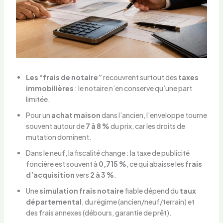
Les “frais de notaire”
recouvrent surtout des
taxes
immobilières
: le notaire n’en conserve qu’une part
limitée.
Pour un
achat maison
dans l’ancien, l’enveloppe tourne
souvent autour de
7 à 8 %
du prix, car les droits de
mutation dominent.
Dans le neuf, la fiscalité change : la taxe de publicité
foncière est souvent à
0,715 %
, ce qui abaisse les
frais
d’acquisition
vers
2 à 3 %
.
Une
simulation frais notaire
fiable dépend du
taux
départemental
, du régime (ancien/neuf/terrain) et
des frais annexes (débours, garantie de prêt).