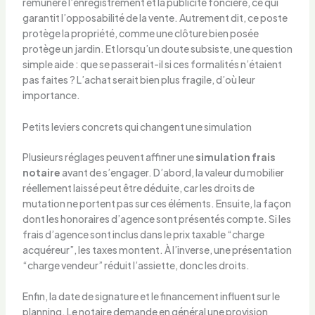
rémunère l’enregistrement et la publicité foncière, ce qui
garantit l’opposabilité de la vente. Autrement dit, ce poste
protège la propriété, comme une clôture bien posée
protège un jardin. Et lorsqu’un doute subsiste, une question
simple aide : que se passerait-il si ces formalités n’étaient
pas faites ? L’achat serait bien plus fragile, d’où leur
importance.
Petits leviers concrets qui changent une simulation
Plusieurs réglages peuvent affiner une
simulation frais
notaire
avant de s’engager. D’abord, la valeur du mobilier
réellement laissé peut être déduite, car les droits de
mutation ne portent pas sur ces éléments. Ensuite, la façon
dont les honoraires d’agence sont présentés compte. Si les
frais d’agence sont inclus dans le prix taxable “charge
acquéreur”, les taxes montent. À l’inverse, une présentation
“charge vendeur” réduit l’assiette, donc les droits.
Enfin, la date de signature et le financement influent sur le
planning. Le notaire demande en général une provision