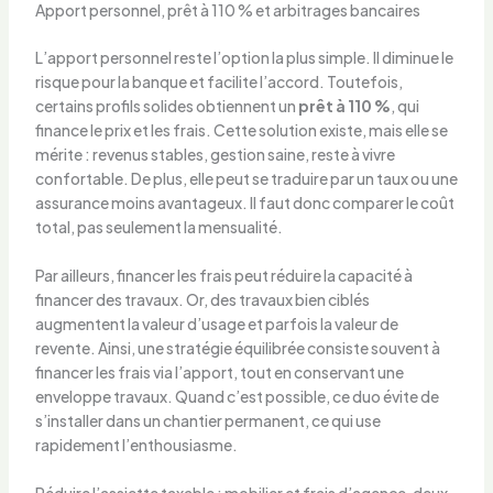
Apport personnel, prêt à 110 % et arbitrages bancaires
L’apport personnel reste l’option la plus simple. Il diminue le
risque pour la banque et facilite l’accord. Toutefois,
certains profils solides obtiennent un
prêt à 110 %
, qui
finance le prix et les frais. Cette solution existe, mais elle se
mérite : revenus stables, gestion saine, reste à vivre
confortable. De plus, elle peut se traduire par un taux ou une
assurance moins avantageux. Il faut donc comparer le coût
total, pas seulement la mensualité.
Par ailleurs, financer les frais peut réduire la capacité à
financer des travaux. Or, des travaux bien ciblés
augmentent la valeur d’usage et parfois la valeur de
revente. Ainsi, une stratégie équilibrée consiste souvent à
financer les frais via l’apport, tout en conservant une
enveloppe travaux. Quand c’est possible, ce duo évite de
s’installer dans un chantier permanent, ce qui use
rapidement l’enthousiasme.