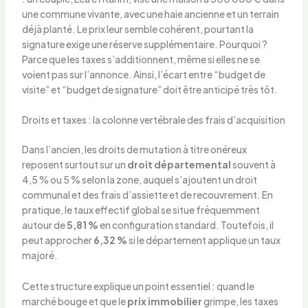
une commune vivante, avec une haie ancienne et un terrain
déjà planté. Le prix leur semble cohérent, pourtant la
signature exige une réserve supplémentaire. Pourquoi ?
Parce que les taxes s’additionnent, même si elles ne se
voient pas sur l’annonce. Ainsi, l’écart entre “budget de
visite” et “budget de signature” doit être anticipé très tôt.
Droits et taxes : la colonne vertébrale des frais d’acquisition
Dans l’ancien, les droits de mutation à titre onéreux
reposent surtout sur un
droit départemental
souvent à
4,5 % ou 5 % selon la zone, auquel s’ajoutent un droit
communal et des frais d’assiette et de recouvrement. En
pratique, le taux effectif global se situe fréquemment
autour de
5,81 %
en configuration standard. Toutefois, il
peut approcher
6,32 %
si le département applique un taux
majoré.
Cette structure explique un point essentiel : quand le
marché bouge et que le
prix immobilier
grimpe, les taxes