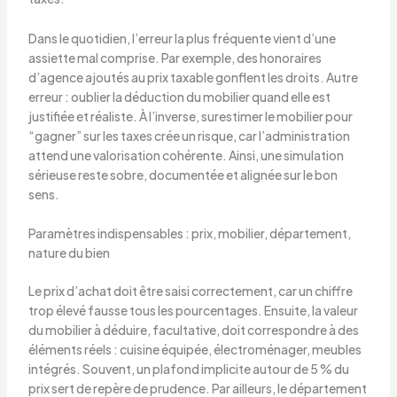
Dans le quotidien, l’erreur la plus fréquente vient d’une
assiette mal comprise. Par exemple, des honoraires
d’agence ajoutés au prix taxable gonflent les droits. Autre
erreur : oublier la déduction du mobilier quand elle est
justifiée et réaliste. À l’inverse, surestimer le mobilier pour
“gagner” sur les taxes crée un risque, car l’administration
attend une valorisation cohérente. Ainsi, une simulation
sérieuse reste sobre, documentée et alignée sur le bon
sens.
Paramètres indispensables : prix, mobilier, département,
nature du bien
Le prix d’achat doit être saisi correctement, car un chiffre
trop élevé fausse tous les pourcentages. Ensuite, la valeur
du mobilier à déduire, facultative, doit correspondre à des
éléments réels : cuisine équipée, électroménager, meubles
intégrés. Souvent, un plafond implicite autour de 5 % du
prix sert de repère de prudence. Par ailleurs, le département