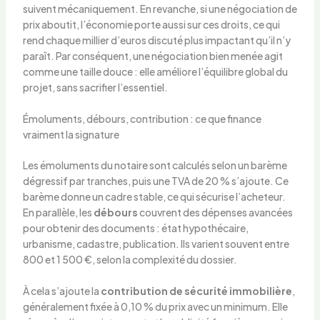
suivent mécaniquement. En revanche, si une négociation de
prix aboutit, l’économie porte aussi sur ces droits, ce qui
rend chaque millier d’euros discuté plus impactant qu’il n’y
paraît. Par conséquent, une négociation bien menée agit
comme une taille douce : elle améliore l’équilibre global du
projet, sans sacrifier l’essentiel.
Émoluments, débours, contribution : ce que finance
vraiment la signature
Les émoluments du notaire sont calculés selon un barème
dégressif par tranches, puis une TVA de 20 % s’ajoute. Ce
barème donne un cadre stable, ce qui sécurise l’acheteur.
En parallèle, les
débours
couvrent des dépenses avancées
pour obtenir des documents : état hypothécaire,
urbanisme, cadastre, publication. Ils varient souvent entre
800 et 1 500 €, selon la complexité du dossier.
À cela s’ajoute la
contribution de sécurité immobilière
,
généralement fixée à 0,10 % du prix avec un minimum. Elle