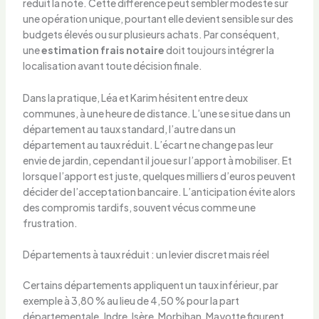
réduit la note. Cette différence peut sembler modeste sur
une opération unique, pourtant elle devient sensible sur des
budgets élevés ou sur plusieurs achats. Par conséquent,
une
estimation frais notaire
doit toujours intégrer la
localisation avant toute décision finale.
Dans la pratique, Léa et Karim hésitent entre deux
communes, à une heure de distance. L’une se situe dans un
département au taux standard, l’autre dans un
département au taux réduit. L’écart ne change pas leur
envie de jardin, cependant il joue sur l’apport à mobiliser. Et
lorsque l’apport est juste, quelques milliers d’euros peuvent
décider de l’acceptation bancaire. L’anticipation évite alors
des compromis tardifs, souvent vécus comme une
frustration.
Départements à taux réduit : un levier discret mais réel
Certains départements appliquent un taux inférieur, par
exemple à 3,80 % au lieu de 4,50 % pour la part
départementale. Indre, Isère, Morbihan, Mayotte figurent