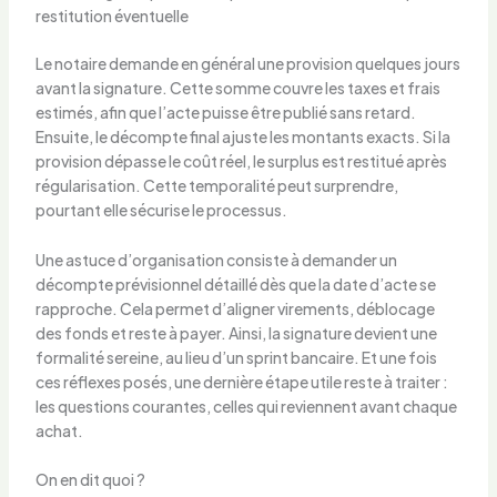
restitution éventuelle
Le notaire demande en général une provision quelques jours
avant la signature. Cette somme couvre les taxes et frais
estimés, afin que l’acte puisse être publié sans retard.
Ensuite, le décompte final ajuste les montants exacts. Si la
provision dépasse le coût réel, le surplus est restitué après
régularisation. Cette temporalité peut surprendre,
pourtant elle sécurise le processus.
Une astuce d’organisation consiste à demander un
décompte prévisionnel détaillé dès que la date d’acte se
rapproche. Cela permet d’aligner virements, déblocage
des fonds et reste à payer. Ainsi, la signature devient une
formalité sereine, au lieu d’un sprint bancaire. Et une fois
ces réflexes posés, une dernière étape utile reste à traiter :
les questions courantes, celles qui reviennent avant chaque
achat.
On en dit quoi ?