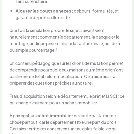
sans surenchère.
Ajouter les coûts annexes
: débours, formalités, et
garantie de prêt si elle existe.
Une fois la simulation propre, le sujet suivant vient
naturellement : comment le département, la banque et le
montage juridique pèsent-ils sur la facture finale, au-delà
du simple pourcentage ?
Un contenu pédagogique sur les droits de mutation permet
de comprendre pourquoi deux maisons au même prix n’ont
pas le même total selon la localisation. Cela aide aussi à
préparer des questions précises au notaire.
Frais d’acquisition selon le département, le prêt et la SCI : ce
qui change vraiment pour un achat immobilier
À prix égal, un
achat immobilier
ne coûte pas la même
chose partout, car le département fixe une part du droit.
Certains territoires conservent un taux plus faible, ce qui