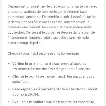
Cependant, un point mérite d’être compris : un terrain avec
une construction à démolir reste généralement taxé
comme de l’ancien sur l’ensemble du prix. Le coût futur de
la démolition ne réduit pas l’assiette. Autrement dit, la
pelleteuse ne “déduit” rien sur le plan fiscal, même si elle
coûte cher. Cette réalité doit être intégrée dans le plan de
financement, sinon le projet s’assèche avant même le
premier coup de pelle.
Checklist pour fiabiliser une estimation en ligne
Vérifier le prix
: montant exact prévu à l’acte, et
traitement distinct des frais d’agence si nécessaire.
Choisir le bon type
: ancien, neuf, terrain, ou situation
spécifique.
Renseigner le département
: taux standard ou réduit,
y compris DROM.
Évaluer le mobilier
: liste réaliste et valeur cohérente,