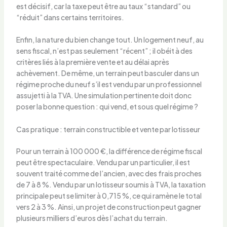
est décisif, car la taxe peut être au taux “standard” ou
“réduit” dans certains territoires.
Enfin, la nature du bien change tout. Un logement neuf, au
sens fiscal, n’est pas seulement “récent” ; il obéit à des
critères liés à la première vente et au délai après
achèvement. De même, un terrain peut basculer dans un
régime proche du neuf s’il est vendu par un professionnel
assujetti à la TVA. Une simulation pertinente doit donc
poser la bonne question : qui vend, et sous quel régime ?
Cas pratique : terrain constructible et vente par lotisseur
Pour un terrain à 100 000 €, la différence de régime fiscal
peut être spectaculaire. Vendu par un particulier, il est
souvent traité comme de l’ancien, avec des frais proches
de 7 à 8 %. Vendu par un lotisseur soumis à TVA, la taxation
principale peut se limiter à 0,715 %, ce qui ramène le total
vers 2 à 3 %. Ainsi, un projet de construction peut gagner
plusieurs milliers d’euros dès l’achat du terrain.