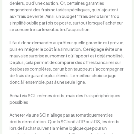
deniers, ou d’une caution. Or, certaines garanties
engendrent des frais notariés spécifiques, qui s’ajoutent
aux frais de vente. Ainsi, un budget “frais de notaire” trop
simplifié oublie parfois ce poste, surtout lorsque l’acheteur
se concentre sur le seul acte d’acquisition.
Il faut donc demander au prêteur quelle garantie est prévue,
puis en intégrer le coût à la simulation. Ce réglage évite une
mauvaise surprise au moment où l’apport est déjà mobilisé.
De plus, cela permet de comparer des offres bancaires sur
des bases complètes, car un bon taux peut s’accompagner
de frais de garantie plus élevés. Le meilleur choix se juge
donc à l’ensemble, pas à une seule ligne.
Achat via SCI : mêmes droits, mais des frais périphériques
possibles
Acheter via une SCI n’allège pas automatiquement les
droits de mutation. Que la SCI soit à l’IR ou à l’IS, les droits
lors de l’achat suivent la même logique que pour un