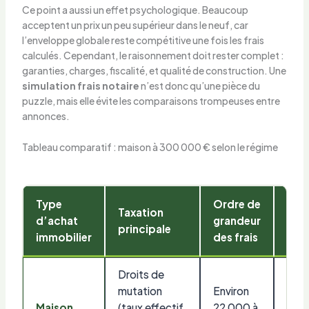
Ce point a aussi un effet psychologique. Beaucoup
acceptent un prix un peu supérieur dans le neuf, car
l’enveloppe globale reste compétitive une fois les frais
calculés. Cependant, le raisonnement doit rester complet :
garanties, charges, fiscalité, et qualité de construction. Une
simulation frais notaire
n’est donc qu’une pièce du
puzzle, mais elle évite les comparaisons trompeuses entre
annonces.
Tableau comparatif : maison à 300 000 € selon le régime
Type
Ordre de
Taxation
Pou
d’achat
grandeur
principale
indi
immobilier
des frais
Droits de
mutation
Environ
Maison
(taux effectif
22 000 à
Envi