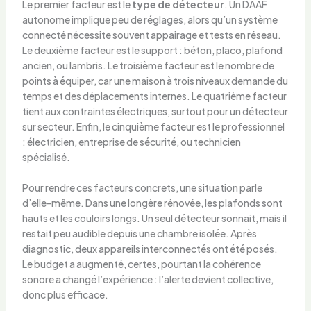
Le premier facteur est le
type de détecteur
. Un DAAF
autonome implique peu de réglages, alors qu’un système
connecté nécessite souvent appairage et tests en réseau.
Le deuxième facteur est le support : béton, placo, plafond
ancien, ou lambris. Le troisième facteur est le nombre de
points à équiper, car une maison à trois niveaux demande du
temps et des déplacements internes. Le quatrième facteur
tient aux contraintes électriques, surtout pour un détecteur
sur secteur. Enfin, le cinquième facteur est le professionnel
: électricien, entreprise de sécurité, ou technicien
spécialisé.
Pour rendre ces facteurs concrets, une situation parle
d’elle-même. Dans une longère rénovée, les plafonds sont
hauts et les couloirs longs. Un seul détecteur sonnait, mais il
restait peu audible depuis une chambre isolée. Après
diagnostic, deux appareils interconnectés ont été posés.
Le budget a augmenté, certes, pourtant la cohérence
sonore a changé l’expérience : l’alerte devient collective,
donc plus efficace.