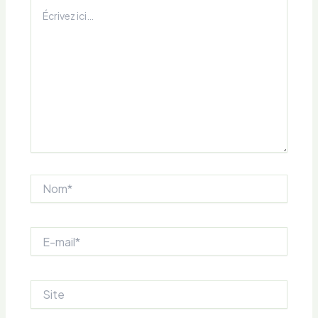
Écrivez
ici…
Nom*
E-
mail*
Site