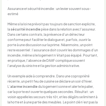
Assurance et sécurité incendie : un levier souvent sous-
estimé
Même si la loi ne prévoit pas toujours de sanction explicite,
la
sécurité incendie
pèse dans la relation avec l’assureur.
Dans certains contrats, la présence d’un détecteur
conforme peut faciliter le dialogue et, parfois, ouvrir la
porte à une discussion sur la prime. Néanmoins, un point
reste essentiel : l’assurance doit couvrir les dommages d’un
incendie, même si le logement n’était pas équipé. Pourtant,
en pratique, l’absence de DAAF complique souvent
l’analyse du sinistre et la gestion administrative.
Un exemple aide à comprendre. Dans une copropriété
récente, un petit feu de cuisine se déclare un soir d’hiver.
L’
alarme incendie
du logement sonne et alerte le palier,
car la porte est ouverte quelques secondes. Résultat : un
voisin appelle les secours très tôt, et les dégâts se limitent à
la hotte et à une partie des meubles. Le point clé n’est pas la