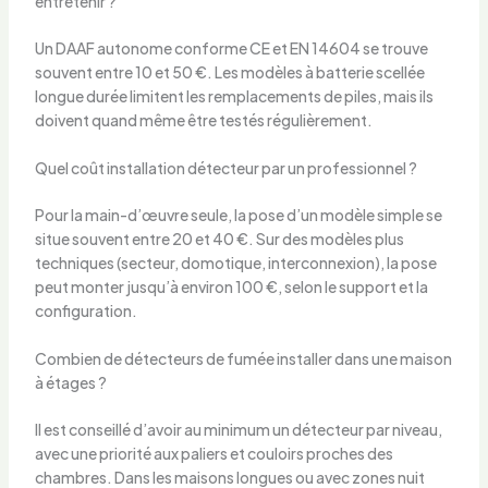
entretenir ?
Un DAAF autonome conforme CE et EN 14604 se trouve
souvent entre 10 et 50 €. Les modèles à batterie scellée
longue durée limitent les remplacements de piles, mais ils
doivent quand même être testés régulièrement.
Quel coût installation détecteur par un professionnel ?
Pour la main-d’œuvre seule, la pose d’un modèle simple se
situe souvent entre 20 et 40 €. Sur des modèles plus
techniques (secteur, domotique, interconnexion), la pose
peut monter jusqu’à environ 100 €, selon le support et la
configuration.
Combien de détecteurs de fumée installer dans une maison
à étages ?
Il est conseillé d’avoir au minimum un détecteur par niveau,
avec une priorité aux paliers et couloirs proches des
chambres. Dans les maisons longues ou avec zones nuit