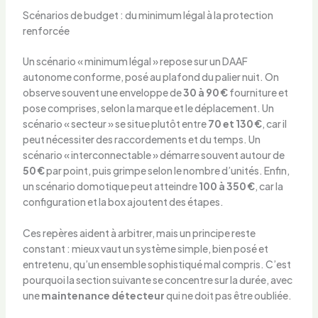
Scénarios de budget : du minimum légal à la protection
renforcée
Un scénario « minimum légal » repose sur un DAAF
autonome conforme, posé au plafond du palier nuit. On
observe souvent une enveloppe de
30 à 90 €
fourniture et
pose comprises, selon la marque et le déplacement. Un
scénario « secteur » se situe plutôt entre
70 et 130 €
, car il
peut nécessiter des raccordements et du temps. Un
scénario « interconnectable » démarre souvent autour de
50 €
par point, puis grimpe selon le nombre d’unités. Enfin,
un scénario domotique peut atteindre
100 à 350 €
, car la
configuration et la box ajoutent des étapes.
Ces repères aident à arbitrer, mais un principe reste
constant : mieux vaut un système simple, bien posé et
entretenu, qu’un ensemble sophistiqué mal compris. C’est
pourquoi la section suivante se concentre sur la durée, avec
une
maintenance détecteur
qui ne doit pas être oubliée.