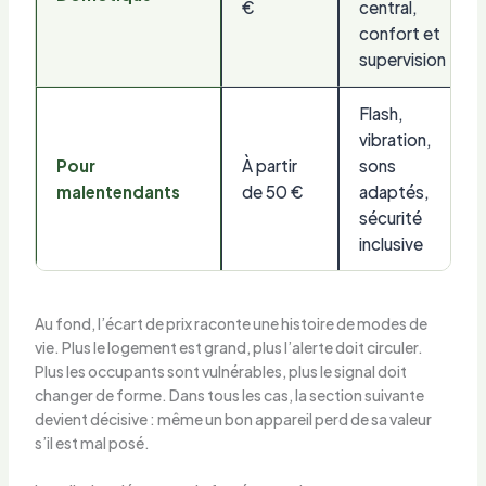
€
central,
confort et
supervision
Flash,
vibration,
Pour
À partir
sons
malentendants
de 50 €
adaptés,
sécurité
inclusive
Au fond, l’écart de prix raconte une histoire de modes de
vie. Plus le logement est grand, plus l’alerte doit circuler.
Plus les occupants sont vulnérables, plus le signal doit
changer de forme. Dans tous les cas, la section suivante
devient décisive : même un bon appareil perd de sa valeur
s’il est mal posé.