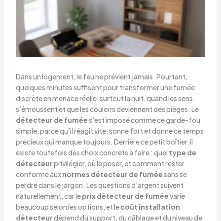
Dans un logement, le feu ne prévient jamais. Pourtant,
quelques minutes suffisent pour transformer une fumée
discrète en menace réelle, surtout la nuit, quand les sens
s’émoussent et que les couloirs deviennent des pièges. Le
détecteur de fumée
s’est imposé comme ce garde-fou
simple, parce qu’il réagit vite, sonne fort et donne ce temps
précieux qui manque toujours. Derrière ce petit boîtier, il
existe toutefois des choix concrets à faire : quel
type de
détecteur
privilégier, où le poser, et comment rester
conforme aux
normes détecteur de fumée
sans se
perdre dans le jargon. Les questions d’argent suivent
naturellement, car le
prix détecteur de fumée
varie
beaucoup selon les options, et le
coût installation
détecteur
dépend du support, du câblage et du niveau de