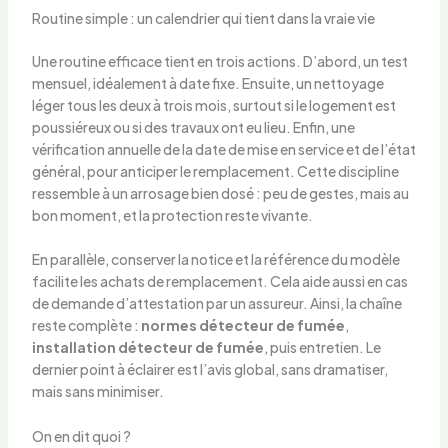
Routine simple : un calendrier qui tient dans la vraie vie
Une routine efficace tient en trois actions. D’abord, un test
mensuel, idéalement à date fixe. Ensuite, un nettoyage
léger tous les deux à trois mois, surtout si le logement est
poussiéreux ou si des travaux ont eu lieu. Enfin, une
vérification annuelle de la date de mise en service et de l’état
général, pour anticiper le remplacement. Cette discipline
ressemble à un arrosage bien dosé : peu de gestes, mais au
bon moment, et la protection reste vivante.
En parallèle, conserver la notice et la référence du modèle
facilite les achats de remplacement. Cela aide aussi en cas
de demande d’attestation par un assureur. Ainsi, la chaîne
reste complète :
normes détecteur de fumée
,
installation détecteur de fumée
, puis entretien. Le
dernier point à éclairer est l’avis global, sans dramatiser,
mais sans minimiser.
On en dit quoi ?