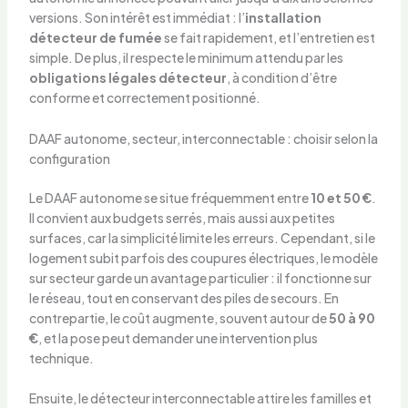
versions. Son intérêt est immédiat : l’
installation
détecteur de fumée
se fait rapidement, et l’entretien est
simple. De plus, il respecte le minimum attendu par les
obligations légales détecteur
, à condition d’être
conforme et correctement positionné.
DAAF autonome, secteur, interconnectable : choisir selon la
configuration
Le DAAF autonome se situe fréquemment entre
10 et 50 €
.
Il convient aux budgets serrés, mais aussi aux petites
surfaces, car la simplicité limite les erreurs. Cependant, si le
logement subit parfois des coupures électriques, le modèle
sur secteur garde un avantage particulier : il fonctionne sur
le réseau, tout en conservant des piles de secours. En
contrepartie, le coût augmente, souvent autour de
50 à 90
€
, et la pose peut demander une intervention plus
technique.
Ensuite, le détecteur interconnectable attire les familles et