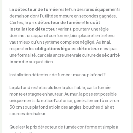
Le
détecteur de fumée
reste l’un des rares équipements
de maison dont l’utilité se mesure en secondes gagnées.
Certes, le
prix détecteur de fumée
et le
coût
installation détecteur
varient, pourtant une règle
domine : un appareil conforme, bien placé et entretenu
vaut mieux qu’un système complexe négligé. Au final,
respecter les
obligations légales détecteur
n’est pas
une formalité, car cela ancre une vraie culture de
sécurité
incendie
au quotidien.
Installation détecteur de fumée : mur ou plafond ?
Le plafond reste la solution la plus fiable, car la fumée
monte et stagne en hauteur. Au mur, la pose est possible
uniquement si la notice l’autorise, généralement à environ
30 cm sous plafond et loin des angles, bouches d’air et
sources de chaleur.
Quel est le prix détecteur de fumée conforme et simple à