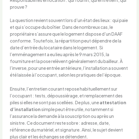
Responsabilités en location : qui fournit, qui entretient, qui
prouve ?
La question revient souvent lors d’un état des lieux : qui paie
et qui s’occupe du boîtier. Dans de nombreux cas, le
propriétaire s’assure que le logement dispose d’un DAAF
conforme. Toutefois, la répartition peut dépendre de la
date d’entrée du locataire dans le logement. Si
l’emménagement a eu lieu après le 9 mars 2015, la
fourniture et la pose relèvent généralement du bailleur. À
l’inverse, pour une entrée antérieure, l’installation a souvent
été laissée à l’occupant, selon les pratiques de l’époque.
Ensuite, l’entretien courant repose habituellement sur
l’occupant : tests, dépoussiérage, et remplacement des
piles si elles ne sont pas scellées. De plus, une
attestation
d’installation
simple peut être utile, notamment si
l’assurance la demande à la souscription ou après un
sinistre. Ce document reste sobre : adresse, date,
référence du matériel, et signature. Ainsi, le sujet devient
plus clair et les échanges se détendent.