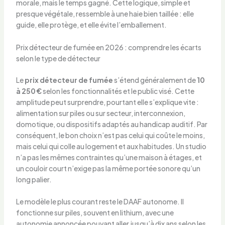
morale, mais le temps gagné. Cette logique, simple et
presque végétale, ressemble à une haie bien taillée : elle
guide, elle protège, et elle évite l’emballement.
Prix détecteur de fumée en 2026 : comprendre les écarts
selon le type de détecteur
Le
prix détecteur de fumée
s’étend généralement de
10
à 250 €
selon les fonctionnalités et le public visé. Cette
amplitude peut surprendre, pourtant elle s’explique vite :
alimentation sur piles ou sur secteur, interconnexion,
domotique, ou dispositifs adaptés au handicap auditif. Par
conséquent, le bon choix n’est pas celui qui coûte le moins,
mais celui qui colle au logement et aux habitudes. Un studio
n’a pas les mêmes contraintes qu’une maison à étages, et
un couloir court n’exige pas la même portée sonore qu’un
long palier.
Le modèle le plus courant reste le DAAF autonome. Il
fonctionne sur piles, souvent en lithium, avec une
autonomie annoncée pouvant aller jusqu’à dix ans selon les