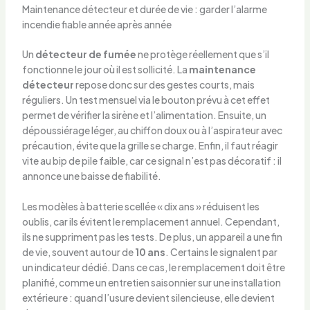
Maintenance détecteur et durée de vie : garder l’alarme
incendie fiable année après année
Un
détecteur de fumée
ne protège réellement que s’il
fonctionne le jour où il est sollicité. La
maintenance
détecteur
repose donc sur des gestes courts, mais
réguliers. Un test mensuel via le bouton prévu à cet effet
permet de vérifier la sirène et l’alimentation. Ensuite, un
dépoussiérage léger, au chiffon doux ou à l’aspirateur avec
précaution, évite que la grille se charge. Enfin, il faut réagir
vite au bip de pile faible, car ce signal n’est pas décoratif : il
annonce une baisse de fiabilité.
Les modèles à batterie scellée « dix ans » réduisent les
oublis, car ils évitent le remplacement annuel. Cependant,
ils ne suppriment pas les tests. De plus, un appareil a une fin
de vie, souvent autour de
10 ans
. Certains le signalent par
un indicateur dédié. Dans ce cas, le remplacement doit être
planifié, comme un entretien saisonnier sur une installation
extérieure : quand l’usure devient silencieuse, elle devient