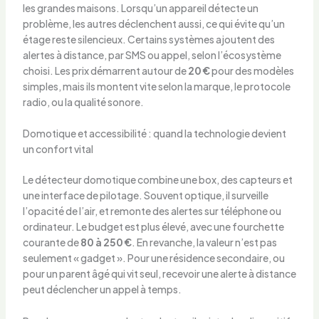
les grandes maisons. Lorsqu’un appareil détecte un
problème, les autres déclenchent aussi, ce qui évite qu’un
étage reste silencieux. Certains systèmes ajoutent des
alertes à distance, par SMS ou appel, selon l’écosystème
choisi. Les prix démarrent autour de
20 €
pour des modèles
simples, mais ils montent vite selon la marque, le protocole
radio, ou la qualité sonore.
Domotique et accessibilité : quand la technologie devient
un confort vital
Le détecteur domotique combine une box, des capteurs et
une interface de pilotage. Souvent optique, il surveille
l’opacité de l’air, et remonte des alertes sur téléphone ou
ordinateur. Le budget est plus élevé, avec une fourchette
courante de
80 à 250 €
. En revanche, la valeur n’est pas
seulement « gadget ». Pour une résidence secondaire, ou
pour un parent âgé qui vit seul, recevoir une alerte à distance
peut déclencher un appel à temps.