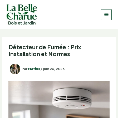
Aller
au
contenu
Détecteur de Fumée : Prix
Installation et Normes
Par
Mathis
/
juin 26, 2026