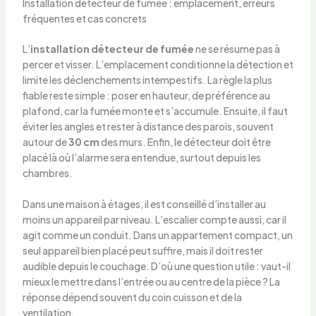
Installation détecteur de fumée : emplacement, erreurs
fréquentes et cas concrets
L’
installation détecteur de fumée
ne se résume pas à
percer et visser. L’emplacement conditionne la détection et
limite les déclenchements intempestifs. La règle la plus
fiable reste simple : poser en hauteur, de préférence au
plafond, car la fumée monte et s’accumule. Ensuite, il faut
éviter les angles et rester à distance des parois, souvent
autour de
30 cm
des murs. Enfin, le détecteur doit être
placé là où l’alarme sera entendue, surtout depuis les
chambres.
Dans une maison à étages, il est conseillé d’installer au
moins un appareil par niveau. L’escalier compte aussi, car il
agit comme un conduit. Dans un appartement compact, un
seul appareil bien placé peut suffire, mais il doit rester
audible depuis le couchage. D’où une question utile : vaut-il
mieux le mettre dans l’entrée ou au centre de la pièce ? La
réponse dépend souvent du coin cuisson et de la
ventilation.