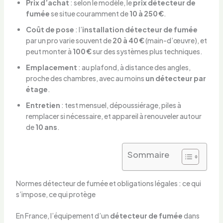
Prix d’achat
: selon le modèle, le
prix détecteur de
fumée
se situe couramment de
10 à 250 €
.
Coût de pose
: l’
installation détecteur de fumée
par un pro varie souvent de
20 à 40 €
(main-d’œuvre), et
peut monter à
100 €
sur des systèmes plus techniques.
Emplacement
: au plafond, à distance des angles,
proche des chambres, avec au moins
un détecteur par
étage
.
Entretien
: test mensuel, dépoussiérage, piles à
remplacer si nécessaire, et appareil à renouveler autour
de
10 ans
.
Sommaire
Normes détecteur de fumée et obligations légales : ce qui
s’impose, ce qui protège
En France, l’équipement d’un
détecteur de fumée
dans