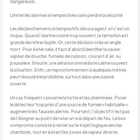
dangereuse.
Limiter les alarmes intempestives sans perdre la sécurité
Les déclenchements intempestifs découragent, et c’est un
risque. Quand l’alarme sonne trop souvent, la tentation est
grande de retirer la pile. Or, cette décision crée un angle
mort. Pour éviter cela, il faut d’abord identifier la cause :
vapeur de douche, fumées de cuisson, courant d’air, ou
poussière. Ensuite, une aération immédiate calme souvent
la situation. Enfin, un repositionnement à quelques mètres
peut résoudre le problème, surtout dans une cuisine
ouverte.
Un cas fréquent concerne la hotte et les cheminées. Poser
le détecteur trop près d’une source de fumée « habituelle »
augmente les fausses alertes. Pourtant, l’objectif n’est pas
de l’éloigner au point de rater un vrai départ de feu. Le bon
compromis consiste à rester sur le trajet logique vers les
chambres, tout en évitant les zones de vapeur directe.