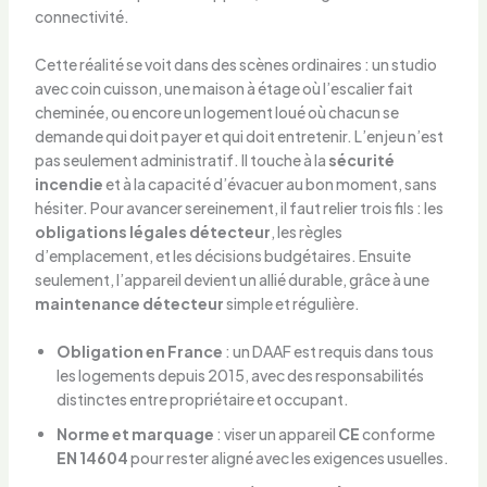
connectivité.
Cette réalité se voit dans des scènes ordinaires : un studio
avec coin cuisson, une maison à étage où l’escalier fait
cheminée, ou encore un logement loué où chacun se
demande qui doit payer et qui doit entretenir. L’enjeu n’est
pas seulement administratif. Il touche à la
sécurité
incendie
et à la capacité d’évacuer au bon moment, sans
hésiter. Pour avancer sereinement, il faut relier trois fils : les
obligations légales détecteur
, les règles
d’emplacement, et les décisions budgétaires. Ensuite
seulement, l’appareil devient un allié durable, grâce à une
maintenance détecteur
simple et régulière.
Obligation en France
: un DAAF est requis dans tous
les logements depuis 2015, avec des responsabilités
distinctes entre propriétaire et occupant.
Norme et marquage
: viser un appareil
CE
conforme
EN 14604
pour rester aligné avec les exigences usuelles.