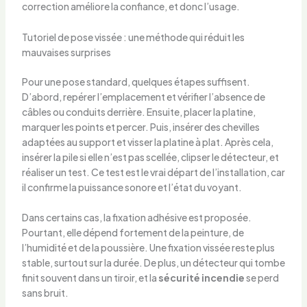
correction améliore la confiance, et donc l’usage.
Tutoriel de pose vissée : une méthode qui réduit les
mauvaises surprises
Pour une pose standard, quelques étapes suffisent.
D’abord, repérer l’emplacement et vérifier l’absence de
câbles ou conduits derrière. Ensuite, placer la platine,
marquer les points et percer. Puis, insérer des chevilles
adaptées au support et visser la platine à plat. Après cela,
insérer la pile si elle n’est pas scellée, clipser le détecteur, et
réaliser un test. Ce test est le vrai départ de l’installation, car
il confirme la puissance sonore et l’état du voyant.
Dans certains cas, la fixation adhésive est proposée.
Pourtant, elle dépend fortement de la peinture, de
l’humidité et de la poussière. Une fixation vissée reste plus
stable, surtout sur la durée. De plus, un détecteur qui tombe
finit souvent dans un tiroir, et la
sécurité incendie
se perd
sans bruit.