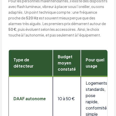
Pour les personnes malentendantes, il existe des dispositifs
avec flash lumineux, vibreur à placer sous l’oreiller, ou sons
adaptés. Un point technique compte : une fréquence
proche de
520 Hz
est souvent mieux perçue que des
alarmes très aiguës. Les premiers prix démarrent autour de
50 €
, puis évoluent selon les accessoires. Ainsi, le choix
touche à l’autonomie, et pas seulement à l’équipement.
Budget
Type de
Pour quel
moyen
détecteur
usage
constaté
Logements
standards,
pose
DAAF autonome
10 à 50 €
rapide,
conformité
simple