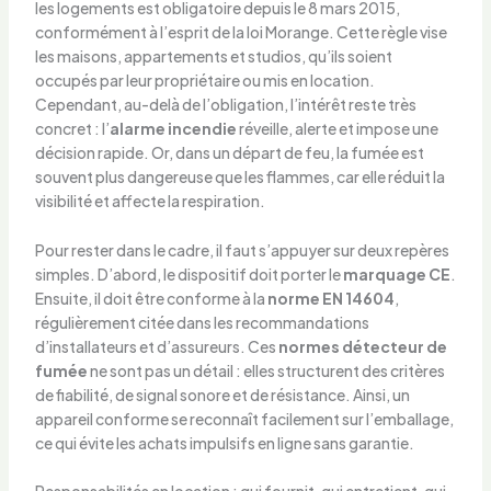
les logements est obligatoire depuis le 8 mars 2015,
conformément à l’esprit de la loi Morange. Cette règle vise
les maisons, appartements et studios, qu’ils soient
occupés par leur propriétaire ou mis en location.
Cependant, au-delà de l’obligation, l’intérêt reste très
concret : l’
alarme incendie
réveille, alerte et impose une
décision rapide. Or, dans un départ de feu, la fumée est
souvent plus dangereuse que les flammes, car elle réduit la
visibilité et affecte la respiration.
Pour rester dans le cadre, il faut s’appuyer sur deux repères
simples. D’abord, le dispositif doit porter le
marquage CE
.
Ensuite, il doit être conforme à la
norme EN 14604
,
régulièrement citée dans les recommandations
d’installateurs et d’assureurs. Ces
normes détecteur de
fumée
ne sont pas un détail : elles structurent des critères
de fiabilité, de signal sonore et de résistance. Ainsi, un
appareil conforme se reconnaît facilement sur l’emballage,
ce qui évite les achats impulsifs en ligne sans garantie.