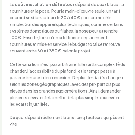
Le
coût installation détecteur
dépend de deux blocs : la
fourniture et la pose. Pour la main-d’œuvre seule, un tarif
courant se situe autour de
20 à 40 €
pour un modèle
simple. Sur des appareils plus techniques, comme certains
systèmes domotiques ou filaires, la pose peut atteindre
100 €
. Ensuite, lorsqu’on additionne déplacement,
fournitures et mise en service, le budget total se retrouve
souvent entre
30 et 350 €
, selon le projet.
Cette variation n’est pas arbitraire. Elle suit la complexité du
chantier, l’accessibilité du plafond, et le temps passé à
paramétrer une interconnexion. De plus, les tarifs changent
selon les zones géographiques, avec des prix parfois plus
élevés dans les grandes agglomérations. Ainsi, demander
plusieurs devis reste la méthode la plus simple pour éviter
les écarts injustifiés.
De quoi dépend réellement le prix : cinq facteurs qui pèsent
vite