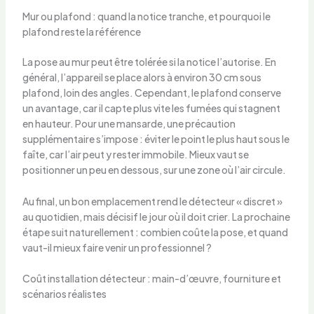
Mur ou plafond : quand la notice tranche, et pourquoi le
plafond reste la référence
La pose au mur peut être tolérée si la notice l’autorise. En
général, l’appareil se place alors à environ 30 cm sous
plafond, loin des angles. Cependant, le plafond conserve
un avantage, car il capte plus vite les fumées qui stagnent
en hauteur. Pour une mansarde, une précaution
supplémentaire s’impose : éviter le point le plus haut sous le
faîte, car l’air peut y rester immobile. Mieux vaut se
positionner un peu en dessous, sur une zone où l’air circule.
Au final, un bon emplacement rend le détecteur « discret »
au quotidien, mais décisif le jour où il doit crier. La prochaine
étape suit naturellement : combien coûte la pose, et quand
vaut-il mieux faire venir un professionnel ?
Coût installation détecteur : main-d’œuvre, fourniture et
scénarios réalistes