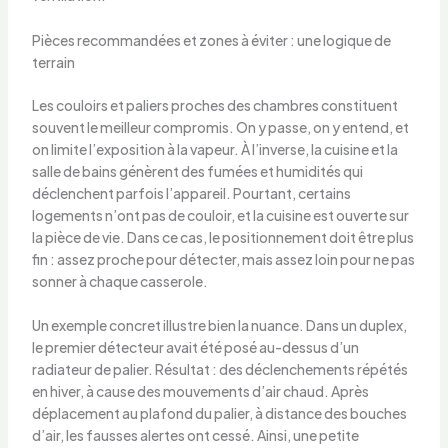
Pièces recommandées et zones à éviter : une logique de
terrain
Les couloirs et paliers proches des chambres constituent
souvent le meilleur compromis. On y passe, on y entend, et
on limite l’exposition à la vapeur. À l’inverse, la cuisine et la
salle de bains génèrent des fumées et humidités qui
déclenchent parfois l’appareil. Pourtant, certains
logements n’ont pas de couloir, et la cuisine est ouverte sur
la pièce de vie. Dans ce cas, le positionnement doit être plus
fin : assez proche pour détecter, mais assez loin pour ne pas
sonner à chaque casserole.
Un exemple concret illustre bien la nuance. Dans un duplex,
le premier détecteur avait été posé au-dessus d’un
radiateur de palier. Résultat : des déclenchements répétés
en hiver, à cause des mouvements d’air chaud. Après
déplacement au plafond du palier, à distance des bouches
d’air, les fausses alertes ont cessé. Ainsi, une petite