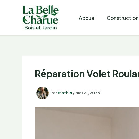
Aller
au
Accueil
Construction
contenu
Réparation Volet Roulan
Par
Mathis
/
mai 21, 2026