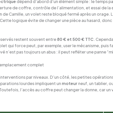
ectrique
dépend d’abord d’un élément simple : le temps pass
uverture de coffre, contrôle de l’alimentation, et essai de la
 de Camille, un volet reste bloqué fermé après un orage. L
e. Cette logique évite de changer une pièce au hasard, donc 
bservés restent souvent entre
80 € et 500 € TTC
. Cependa
et qui force peut, par exemple, user le mécanisme, puis fair
vé n’est pas toujours un abus : il peut refléter une panne “
u remplacement complet
es interventions par niveaux. D’un côté, les petites opérat
réparations lourdes impliquent un
moteur
neuf, un tablier, o
outefois, l’accès au coffre peut changer la donne, car un 