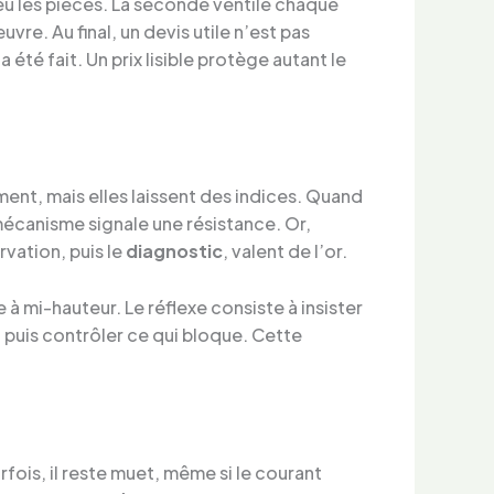
peu les pièces. La seconde ventile chaque
re. Au final, un devis utile n’est pas
a été fait. Un prix lisible protège autant le
ent, mais elles laissent des indices. Quand
e mécanisme signale une résistance. Or,
vation, puis le
diagnostic
, valent de l’or.
e à mi-hauteur. Le réflexe consiste à insister
n, puis contrôler ce qui bloque. Cette
rfois, il reste muet, même si le courant