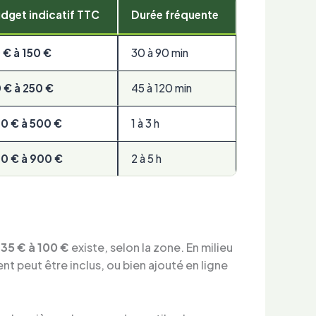
dget indicatif TTC
Durée fréquente
 € à 150 €
30 à 90 min
 € à 250 €
45 à 120 min
0 € à 500 €
1 à 3 h
0 € à 900 €
2 à 5 h
e
35 € à 100 €
existe, selon la zone. En milieu
nt peut être inclus, ou bien ajouté en ligne