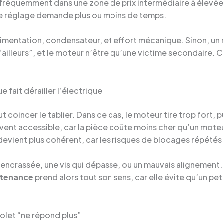
réquemment dans une zone de prix intermédiaire à élevée. Se
 le réglage demande plus ou moins de temps.
 alimentation, condensateur, et effort mécanique. Sinon, u
 “ailleurs”, et le moteur n’être qu’une victime secondaire
e fait dérailler l’électrique
oincer le tablier. Dans ce cas, le moteur tire trop fort, p
t accessible, car la pièce coûte moins cher qu’un moteur.
evient plus cohérent, car les risques de blocages répété
se encrassée, une vis qui dépasse, ou un mauvais alignement. 
tenance
prend alors tout son sens, car elle évite qu’un p
olet “ne répond plus”