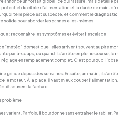
e annonce un forfait global, ce qui rassure, mais détaille 
t potentiel du
câble
d’alimentation et la durée de main-d’œuv
ourquoi telle pièce est suspecte, et comment le
diagnostic
père solide pour aborder les pannes elles-mêmes.
ique : reconnaître les symptômes et éviter l’escalade
e “météo” domestique : elles arrivent souvent au pire mom
emonte par à-coups, ou quand il s’arrête en pleine course, l
t réglage en remplacement complet. C’est pourquoi l’obser
ine grince depuis des semaines. Ensuite, un matin, il s’arrêt
ce le moteur. À la place, il vaut mieux couper l’alimentatio
éduit souvent la facture.
du problème
 varient. Parfois, il bourdonne sans entraîner le tablier. Pa