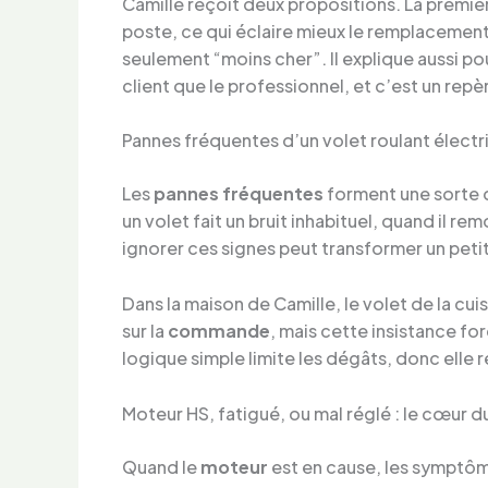
Camille reçoit deux propositions. La premièr
poste, ce qui éclaire mieux le remplacemen
seulement “moins cher”. Il explique aussi p
client que le professionnel, et c’est un re
Pannes fréquentes d’un volet roulant électr
Les
pannes fréquentes
forment une sorte d
un volet fait un bruit inhabituel, quand il r
ignorer ces signes peut transformer un peti
Dans la maison de Camille, le volet de la cuis
sur la
commande
, mais cette insistance for
logique simple limite les dégâts, donc elle r
Moteur HS, fatigué, ou mal réglé : le cœur 
Quand le
moteur
est en cause, les symptômes