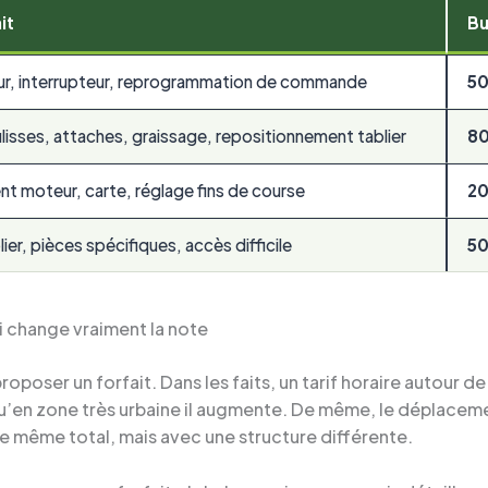
it
Bu
r, interrupteur, reprogrammation de commande
50
lisses, attaches, graissage, repositionnement tablier
80
 moteur, carte, réglage fins de course
20
ier, pièces spécifiques, accès difficile
50
i change vraiment la note
oposer un forfait. Dans les faits, un tarif horaire autour d
s qu’en zone très urbaine il augmente. De même, le déplaceme
le même total, mais avec une structure différente.