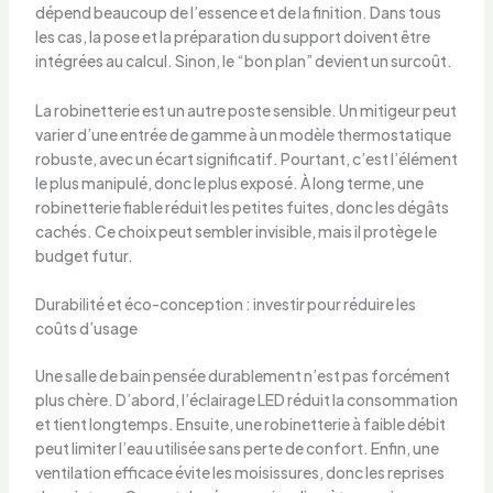
dépend beaucoup de l’essence et de la finition. Dans tous
les cas, la pose et la préparation du support doivent être
intégrées au calcul. Sinon, le “bon plan” devient un surcoût.
La robinetterie est un autre poste sensible. Un mitigeur peut
varier d’une entrée de gamme à un modèle thermostatique
robuste, avec un écart significatif. Pourtant, c’est l’élément
le plus manipulé, donc le plus exposé. À long terme, une
robinetterie fiable réduit les petites fuites, donc les dégâts
cachés. Ce choix peut sembler invisible, mais il protège le
budget futur.
Durabilité et éco-conception : investir pour réduire les
coûts d’usage
Une salle de bain pensée durablement n’est pas forcément
plus chère. D’abord, l’éclairage LED réduit la consommation
et tient longtemps. Ensuite, une robinetterie à faible débit
peut limiter l’eau utilisée sans perte de confort. Enfin, une
ventilation efficace évite les moisissures, donc les reprises