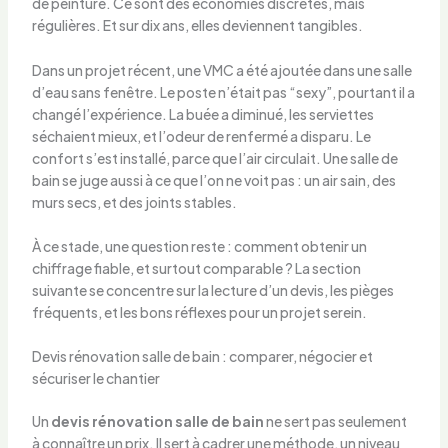
de peinture. Ce sont des économies discrètes, mais
régulières. Et sur dix ans, elles deviennent tangibles.
Dans un projet récent, une VMC a été ajoutée dans une salle
d’eau sans fenêtre. Le poste n’était pas “sexy”, pourtant il a
changé l’expérience. La buée a diminué, les serviettes
séchaient mieux, et l’odeur de renfermé a disparu. Le
confort s’est installé, parce que l’air circulait. Une salle de
bain se juge aussi à ce que l’on ne voit pas : un air sain, des
murs secs, et des joints stables.
À ce stade, une question reste : comment obtenir un
chiffrage fiable, et surtout comparable ? La section
suivante se concentre sur la lecture d’un devis, les pièges
fréquents, et les bons réflexes pour un projet serein.
Devis rénovation salle de bain : comparer, négocier et
sécuriser le chantier
Un
devis rénovation salle de bain
ne sert pas seulement
à connaître un prix. Il sert à cadrer une méthode, un niveau