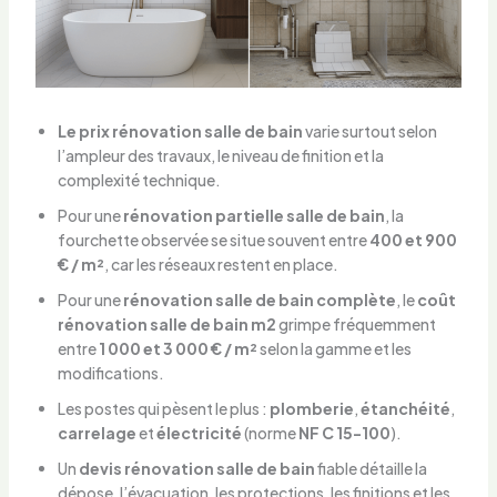
Le prix rénovation salle de bain
varie surtout selon
l’ampleur des travaux, le niveau de finition et la
complexité technique.
Pour une
rénovation partielle salle de bain
, la
fourchette observée se situe souvent entre
400 et 900
€ / m²
, car les réseaux restent en place.
Pour une
rénovation salle de bain complète
, le
coût
rénovation salle de bain m2
grimpe fréquemment
entre
1 000 et 3 000 € / m²
selon la gamme et les
modifications.
Les postes qui pèsent le plus :
plomberie
,
étanchéité
,
carrelage
et
électricité
(norme
NF C 15-100
).
Un
devis rénovation salle de bain
fiable détaille la
dépose, l’évacuation, les protections, les finitions et les