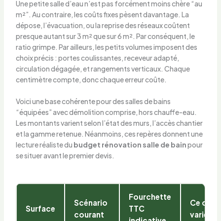
Une petite salle d’eau n’est pas forcément moins chère “au
m²”. Au contraire, les coûts fixes pèsent davantage. La
dépose, l’évacuation, ou la reprise des réseaux coûtent
presque autant sur 3 m² que sur 6 m². Par conséquent, le
ratio grimpe. Par ailleurs, les petits volumes imposent des
choix précis : portes coulissantes, receveur adapté,
circulation dégagée, et rangements verticaux. Chaque
centimètre compte, donc chaque erreur coûte.
Voici une base cohérente pour des salles de bains
“équipées” avec démolition comprise, hors chauffe-eau.
Les montants varient selon l’état des murs, l’accès chantier
et la gamme retenue. Néanmoins, ces repères donnent une
lecture réaliste du
budget rénovation salle de bain
pour
se situer avant le premier devis.
Fourchette
Scénario
Ce qui f
Surface
TTC
courant
varier le
indicative