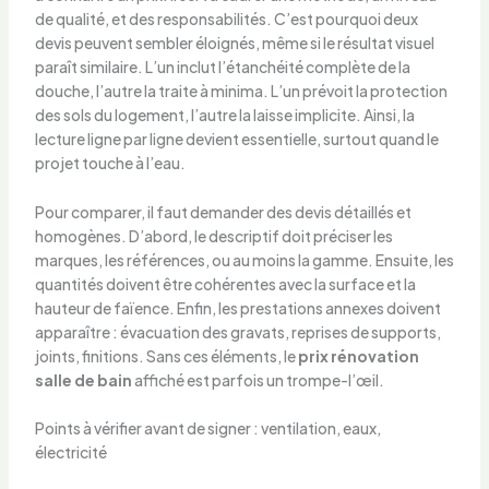
de qualité, et des responsabilités. C’est pourquoi deux
devis peuvent sembler éloignés, même si le résultat visuel
paraît similaire. L’un inclut l’étanchéité complète de la
douche, l’autre la traite à minima. L’un prévoit la protection
des sols du logement, l’autre la laisse implicite. Ainsi, la
lecture ligne par ligne devient essentielle, surtout quand le
projet touche à l’eau.
Pour comparer, il faut demander des devis détaillés et
homogènes. D’abord, le descriptif doit préciser les
marques, les références, ou au moins la gamme. Ensuite, les
quantités doivent être cohérentes avec la surface et la
hauteur de faïence. Enfin, les prestations annexes doivent
apparaître : évacuation des gravats, reprises de supports,
joints, finitions. Sans ces éléments, le
prix rénovation
salle de bain
affiché est parfois un trompe-l’œil.
Points à vérifier avant de signer : ventilation, eaux,
électricité