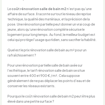
Le
coût rénovation salle de bain m2
n’est pas qu’une
affaire de surface. Il raconte surtout le niveau de reprise
technique, la qualité des matériaux, et la précision de la
pose. Une rénovation partielle peut donner un vrai coup de
jeune, alors qu’une rénovation complète sécurise le
logement pour longtemps. Au fond, le meilleur budget est
celui qui protège l’usage quotidien, sans sacrifier la fiabilité.
Quel est le prix rénovation salle de bain au m² pour un
rafraîchissement ?
Pour une rénovation partielle salle de bain axée sur
l’esthétique, le tarif rénovation salle de bain se situe
souvent entre 400 et 900 € / m². Cela suppose
généralement de ne pas déplacer les points d’eau et de
conserver les réseaux existants.
Pourquoi le coût rénovation salle de bain m2 peut être plus
élevé dans une petite surface ?