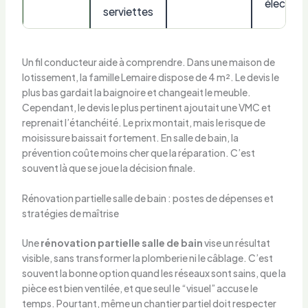
électrici
serviettes
Un fil conducteur aide à comprendre. Dans une maison de
lotissement, la famille Lemaire dispose de 4 m². Le devis le
plus bas gardait la baignoire et changeait le meuble.
Cependant, le devis le plus pertinent ajoutait une VMC et
reprenait l’étanchéité. Le prix montait, mais le risque de
moisissure baissait fortement. En salle de bain, la
prévention coûte moins cher que la réparation. C’est
souvent là que se joue la décision finale.
Rénovation partielle salle de bain : postes de dépenses et
stratégies de maîtrise
Une
rénovation partielle salle de bain
vise un résultat
visible, sans transformer la plomberie ni le câblage. C’est
souvent la bonne option quand les réseaux sont sains, que la
pièce est bien ventilée, et que seul le “visuel” accuse le
temps. Pourtant, même un chantier partiel doit respecter