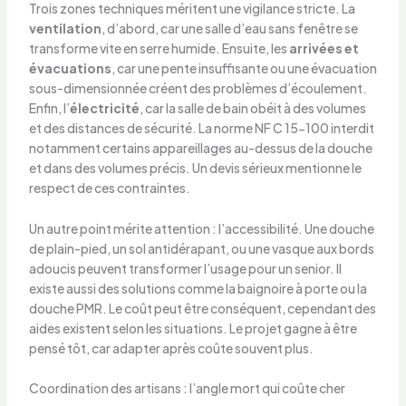
Trois zones techniques méritent une vigilance stricte. La
ventilation
, d’abord, car une salle d’eau sans fenêtre se
transforme vite en serre humide. Ensuite, les
arrivées et
évacuations
, car une pente insuffisante ou une évacuation
sous-dimensionnée créent des problèmes d’écoulement.
Enfin, l’
électricité
, car la salle de bain obéit à des volumes
et des distances de sécurité. La norme NF C 15-100 interdit
notamment certains appareillages au-dessus de la douche
et dans des volumes précis. Un devis sérieux mentionne le
respect de ces contraintes.
Un autre point mérite attention : l’accessibilité. Une douche
de plain-pied, un sol antidérapant, ou une vasque aux bords
adoucis peuvent transformer l’usage pour un senior. Il
existe aussi des solutions comme la baignoire à porte ou la
douche PMR. Le coût peut être conséquent, cependant des
aides existent selon les situations. Le projet gagne à être
pensé tôt, car adapter après coûte souvent plus.
Coordination des artisans : l’angle mort qui coûte cher