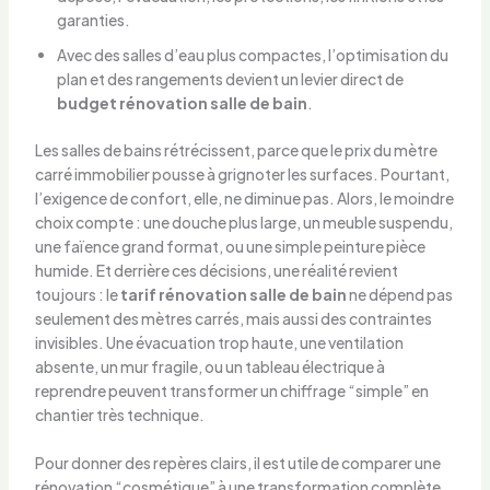
garanties.
Avec des salles d’eau plus compactes, l’optimisation du
plan et des rangements devient un levier direct de
budget rénovation salle de bain
.
Les salles de bains rétrécissent, parce que le prix du mètre
carré immobilier pousse à grignoter les surfaces. Pourtant,
l’exigence de confort, elle, ne diminue pas. Alors, le moindre
choix compte : une douche plus large, un meuble suspendu,
une faïence grand format, ou une simple peinture pièce
humide. Et derrière ces décisions, une réalité revient
toujours : le
tarif rénovation salle de bain
ne dépend pas
seulement des mètres carrés, mais aussi des contraintes
invisibles. Une évacuation trop haute, une ventilation
absente, un mur fragile, ou un tableau électrique à
reprendre peuvent transformer un chiffrage “simple” en
chantier très technique.
Pour donner des repères clairs, il est utile de comparer une
rénovation “cosmétique” à une transformation complète.