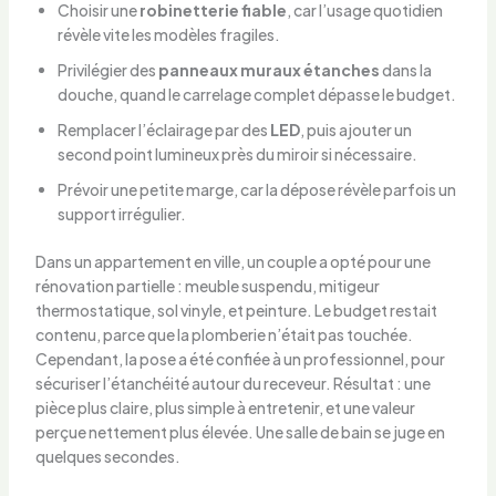
Choisir une
robinetterie fiable
, car l’usage quotidien
révèle vite les modèles fragiles.
Privilégier des
panneaux muraux étanches
dans la
douche, quand le carrelage complet dépasse le budget.
Remplacer l’éclairage par des
LED
, puis ajouter un
second point lumineux près du miroir si nécessaire.
Prévoir une petite marge, car la dépose révèle parfois un
support irrégulier.
Dans un appartement en ville, un couple a opté pour une
rénovation partielle : meuble suspendu, mitigeur
thermostatique, sol vinyle, et peinture. Le budget restait
contenu, parce que la plomberie n’était pas touchée.
Cependant, la pose a été confiée à un professionnel, pour
sécuriser l’étanchéité autour du receveur. Résultat : une
pièce plus claire, plus simple à entretenir, et une valeur
perçue nettement plus élevée. Une salle de bain se juge en
quelques secondes.