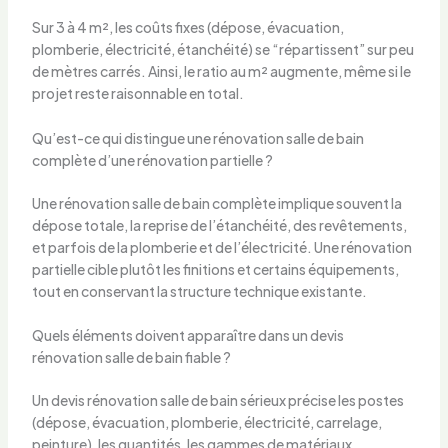
Sur 3 à 4 m², les coûts fixes (dépose, évacuation,
plomberie, électricité, étanchéité) se “répartissent” sur peu
de mètres carrés. Ainsi, le ratio au m² augmente, même si le
projet reste raisonnable en total.
Qu’est-ce qui distingue une rénovation salle de bain
complète d’une rénovation partielle ?
Une rénovation salle de bain complète implique souvent la
dépose totale, la reprise de l’étanchéité, des revêtements,
et parfois de la plomberie et de l’électricité. Une rénovation
partielle cible plutôt les finitions et certains équipements,
tout en conservant la structure technique existante.
Quels éléments doivent apparaître dans un devis
rénovation salle de bain fiable ?
Un devis rénovation salle de bain sérieux précise les postes
(dépose, évacuation, plomberie, électricité, carrelage,
peinture), les quantités, les gammes de matériaux