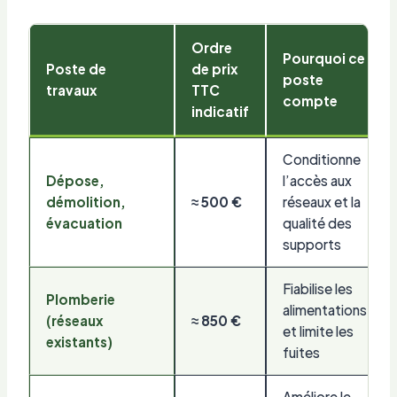
Ordre
Pourquoi ce
Poste de
de prix
poste
travaux
TTC
compte
indicatif
Conditionne
Dépose,
l’accès aux
démolition,
≈ 500 €
réseaux et la
évacuation
qualité des
supports
Fiabilise les
Plomberie
alimentations
(réseaux
≈ 850 €
et limite les
existants)
fuites
Améliore le