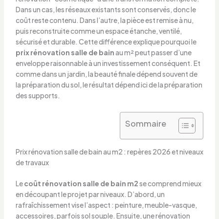
Dans un cas, les réseaux existants sont conservés, donc le
coût reste contenu. Dans l’autre, la pièce est remise à nu,
puis reconstruite comme un espace étanche, ventilé,
sécurisé et durable. Cette différence explique pourquoi le
prix rénovation salle de bain
au m² peut passer d’une
enveloppe raisonnable à un investissement conséquent. Et
comme dans un jardin, la beauté finale dépend souvent de
la préparation du sol, le résultat dépend ici de la préparation
des supports.
Sommaire
Prix rénovation salle de bain au m2 : repères 2026 et niveaux
de travaux
Le
coût rénovation salle de bain m2
se comprend mieux
en découpant le projet par niveaux. D’abord, un
rafraîchissement vise l’aspect : peinture, meuble-vasque,
accessoires, parfois sol souple. Ensuite, une rénovation