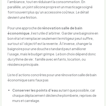
l’ambiance, tout en réduisant la consommation. En
parallèle, un joint silicone propre et un masticage soigné
font souvent plus qu’un accessoire coûteux. Le détail
devient une finition.
Pour une approche de
rénovation salle de bain
économique
, il est utile d’arbitrer. Garder une baignoire en
bon état et remplacer seulement le mitigeur peut suffire,
surtout si l’objectif est la revente. À l’inverse, changer la
baignoire pour une douche standard peut améliorer
l’usage, mais le budget grimpe. Le bon choix dépend donc
du rythme de vie : famille avec enfants, location, ou
résidence principale.
Liste d’actions concrètes pour une rénovation salle de bain
économique sans faux pas
Conserver les points d’eau
autant que possible, car
chaque déplacement déclenche plomberie, reprises de
murs et carrelage.