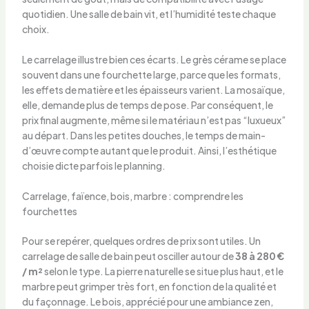
quotidien. Une salle de bain vit, et l’humidité teste chaque
choix.
Le carrelage illustre bien ces écarts. Le grès cérame se place
souvent dans une fourchette large, parce que les formats,
les effets de matière et les épaisseurs varient. La mosaïque,
elle, demande plus de temps de pose. Par conséquent, le
prix final augmente, même si le matériau n’est pas “luxueux”
au départ. Dans les petites douches, le temps de main-
d’œuvre compte autant que le produit. Ainsi, l’esthétique
choisie dicte parfois le planning.
Carrelage, faïence, bois, marbre : comprendre les
fourchettes
Pour se repérer, quelques ordres de prix sont utiles. Un
carrelage de salle de bain peut osciller autour de
38 à 280 €
/ m²
selon le type. La pierre naturelle se situe plus haut, et le
marbre peut grimper très fort, en fonction de la qualité et
du façonnage. Le bois, apprécié pour une ambiance zen,