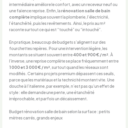
intermédiaire améliore le confort, avec un receveur neuf ou
une faïence reprise. Enfin, la
rénovation salle de bain
complète
implique souvent la plomberie, l’électricité,
l’étanchéité, puis les revêtements. Ainsi, le prix au m²
raconte surtout ce qui est “touché” ou “intouché”.
En pratique, beaucoup de budgets s’alignent sur des
fourchettes repères. Pour une intervention légère, les
montants se situent souvent entre
400 et 900 € / m²
. À
l’inverse, une reprise complète se place fréquemment entre
1 000 et 3 000 € / m²
, surtout quand les réseaux sont
modifiés. Certains projets premium dépassent ces seuils,
parce que les matériaux et la technicité montent vite. Une
douche à l’italienne, par exemple, n’est pas qu’un effet de
style : elle demande une pente, une étanchéité
irréprochable, et parfois un décaissement.
Budget rénovation salle de bain selon la surface : petits
mètres carrés, grands enjeux