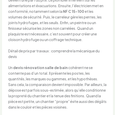
devient une part du prix. Le plombier intervient sur les
alimentations et évacuations. Ensuite, l’électricien met en
conformité, notamment selon la
NF C 15-100
et les
volumes de sécurité. Puis, le carreleur gère les pentes, les
joints hydrofuges, et les seuils. Enfin, un peintre ou un
finisseur sécurise les zones non carrelées. Quand un
plaquiste est nécessaire, c’est souvent pour créer une
cloison hydrofuge ou un coffrage technique.
Détail de prix par travaux : comprendre la mécanique du
devis
Un
devis rénovation salle de bain
cohérent ne se
contente pas d’un total. Il présente les postes, les
quantités, les marques ou gammes, et les hypothèses.
Sans cela, la comparaison devient impossible. Par ailleurs, la
dépose est parfois sous-estimée, alors qu’elle conditionne
la propreté du chantier et la tenue des finitions. Quand la
pièce est petite, un chantier “propre” évite aussi des dégâts
dans le couloir et les pièces voisines.