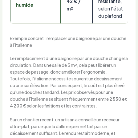
42 € /
résistante,
humide
m²
selon l’état
du plafond
Exemple concret : remplacer une baignoire par une douche
à l’italienne
Le remplacement d’une baignoire par une douche change la
circulation. Dans une salle de 5 m², cela peut libérer un
espace de passage, donc améliorer l’ergonomie.
Toutefois, l’italienne nécessite souvent un décaissement
ou une surélévation. Par conséquent, le coût est plus élevé
qu’une douche standard. Les prix observés pour une
douche à l’italienne se situent fréquemment entre
2 550 et
4 200 €
selon les finitions et les contraintes.
Sur un chantier récent, un artisan a conseillé un receveur
ultra-plat, parce que la dalle ne permettait pas un
décaissement suffisant. Le rendu restait moderne, et