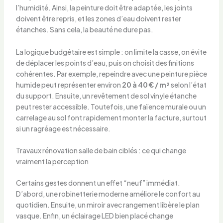
l’humidité. Ainsi, la peinture doit être adaptée, les joints
doivent être repris, et les zones d’eau doivent rester
étanches. Sans cela, la beauté ne dure pas.
La logique budgétaire est simple : on limite la casse, on évite
de déplacer les points d’eau, puis on choisit des finitions
cohérentes. Par exemple, repeindre avec une peinture pièce
humide peut représenter environ
20 à 40 € / m²
selon l’état
du support. Ensuite, un revêtement de sol vinyle étanche
peut rester accessible. Toutefois, une faïence murale ou un
carrelage au sol font rapidement monter la facture, surtout
si un ragréage est nécessaire.
Travaux rénovation salle de bain ciblés : ce qui change
vraiment la perception
Certains gestes donnent un effet “neuf” immédiat.
D’abord, une robinetterie moderne améliore le confort au
quotidien. Ensuite, un miroir avec rangement libère le plan
vasque. Enfin, un éclairage LED bien placé change