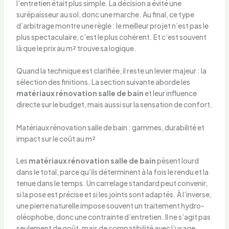
l’entretien était plus simple. La décision a évité une
surépaisseur au sol, donc une marche. Au final, ce type
d’arbitrage montre une règle : le meilleur projet n’est pas le
plus spectaculaire, c’est le plus cohérent. Et c’est souvent
là que le prix au m² trouve sa logique.
Quand la technique est clarifiée, il reste un levier majeur : la
sélection des finitions. La section suivante aborde les
matériaux rénovation salle de bain
et leur influence
directe sur le budget, mais aussi sur la sensation de confort.
Matériaux rénovation salle de bain : gammes, durabilité et
impact sur le coût au m²
Les
matériaux rénovation salle de bain
pèsent lourd
dans le total, parce qu’ils déterminent à la fois le rendu et la
tenue dans le temps. Un carrelage standard peut convenir,
si la pose est précise et si les joints sont adaptés. À l’inverse,
une pierre naturelle impose souvent un traitement hydro-
oléophobe, donc une contrainte d’entretien. Il ne s’agit pas
seulement de goût, mais de compatibilité avec l’usage