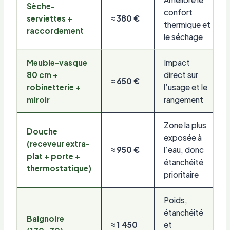
Sèche-
confort
serviettes +
≈ 380 €
thermique et
raccordement
le séchage
Meuble-vasque
Impact
80 cm +
direct sur
≈ 650 €
robinetterie +
l’usage et le
miroir
rangement
Zone la plus
Douche
exposée à
(receveur extra-
≈ 950 €
l’eau, donc
plat + porte +
étanchéité
thermostatique)
prioritaire
Poids,
étanchéité
Baignoire
≈ 1 450
et