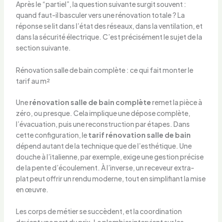
Après le “partiel”, la question suivante surgit souvent :
quand faut-il basculer vers une rénovation totale ? La
réponse se lit dans l’état des réseaux, dans la ventilation, et
dans la sécurité électrique. C’est précisément le sujet de la
section suivante.
Rénovation salle de bain complète : ce qui fait monter le
tarif au m²
Une
rénovation salle de bain complète
remet la pièce à
zéro, ou presque. Cela implique une dépose complète,
l’évacuation, puis une reconstruction par étapes. Dans
cette configuration, le
tarif rénovation salle de bain
dépend autant de la technique que de l’esthétique. Une
douche à l’italienne, par exemple, exige une gestion précise
de la pente d’écoulement. À l’inverse, un receveur extra-
plat peut offrir un rendu moderne, tout en simplifiant la mise
en œuvre.
Les corps de métier se succèdent, et la coordination