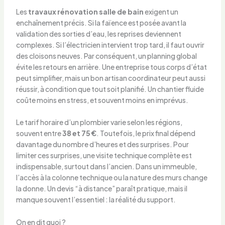
Les
travaux rénovation salle de bain
exigent un
enchaînement précis. Si la faïence est posée avant la
validation des sorties d’eau, les reprises deviennent
complexes. Si l’électricien intervient trop tard, il faut ouvrir
des cloisons neuves. Par conséquent, un planning global
évite les retours en arrière. Une entreprise tous corps d’état
peut simplifier, mais un bon artisan coordinateur peut aussi
réussir, à condition que tout soit planifié. Un chantier fluide
coûte moins en stress, et souvent moins en imprévus.
Le tarif horaire d’un plombier varie selon les régions,
souvent entre
38 et 75 €
. Toutefois, le prix final dépend
davantage du nombre d’heures et des surprises. Pour
limiter ces surprises, une visite technique complète est
indispensable, surtout dans l’ancien. Dans un immeuble,
l’accès à la colonne technique ou la nature des murs change
la donne. Un devis “à distance” paraît pratique, mais il
manque souvent l’essentiel : la réalité du support.
On en dit quoi ?