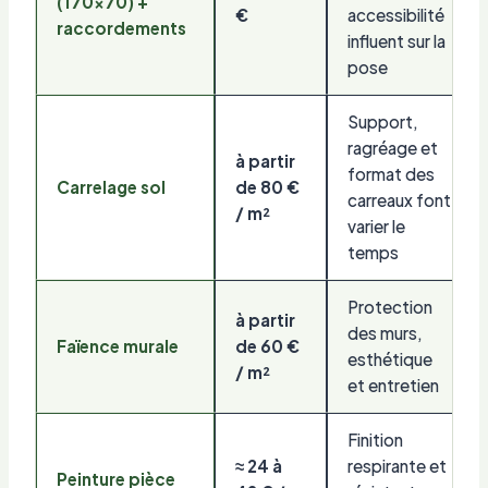
(170×70) +
€
accessibilité
raccordements
influent sur la
pose
Support,
ragréage et
à partir
format des
Carrelage sol
de 80 €
carreaux font
/ m²
varier le
temps
Protection
à partir
des murs,
Faïence murale
de 60 €
esthétique
/ m²
et entretien
Finition
≈ 24 à
respirante et
Peinture pièce