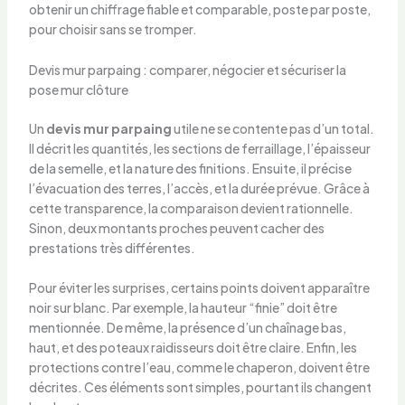
obtenir un chiffrage fiable et comparable, poste par poste,
pour choisir sans se tromper.
Devis mur parpaing : comparer, négocier et sécuriser la
pose mur clôture
Un
devis mur parpaing
utile ne se contente pas d’un total.
Il décrit les quantités, les sections de ferraillage, l’épaisseur
de la semelle, et la nature des finitions. Ensuite, il précise
l’évacuation des terres, l’accès, et la durée prévue. Grâce à
cette transparence, la comparaison devient rationnelle.
Sinon, deux montants proches peuvent cacher des
prestations très différentes.
Pour éviter les surprises, certains points doivent apparaître
noir sur blanc. Par exemple, la hauteur “finie” doit être
mentionnée. De même, la présence d’un chaînage bas,
haut, et des poteaux raidisseurs doit être claire. Enfin, les
protections contre l’eau, comme le chaperon, doivent être
décrites. Ces éléments sont simples, pourtant ils changent