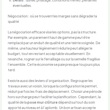
éventuelles.
Négociation : où se trouvent les marges sans dégrader la
qualité
La négociation efficace vise les options, pas la structure.
Par exemple, un parement haut de gamme peut être
remplacé par un enduit de qualité et une teinte soignée. De
même, une hauteur légèrement réduite peut alléger le
budget, tout en restant acceptable visuellement. En
revanche, rogner sur le ferraillage ou sur la semelle fragilise
l’ensemble. Cette économie se paie presque toujours plus
tard.
Il existe aussi des leviers d’organisation. Regrouper les
travaux avec un voisin, lorsque la configuration le permet,
réduit parfois les frais de déplacement. Choisir une période
hors surcharge peut faciliter la planification. Cependant, la
qualité de la
pose mur clôture
dépend surtout du soin
apporté au niveau et à l’aplomb. Un bon artisan accepte