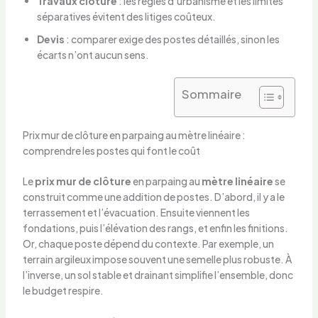
Travaux clôture
: les règles d’urbanisme et les limites
séparatives évitent des litiges coûteux.
Devis
: comparer exige des postes détaillés, sinon les
écarts n’ont aucun sens.
Sommaire
Prix mur de clôture en parpaing au mètre linéaire :
comprendre les postes qui font le coût
Le
prix mur de clôture
en parpaing au
mètre linéaire
se
construit comme une addition de postes. D’abord, il y a le
terrassement et l’évacuation. Ensuite viennent les
fondations, puis l’élévation des rangs, et enfin les finitions.
Or, chaque poste dépend du contexte. Par exemple, un
terrain argileux impose souvent une semelle plus robuste. À
l’inverse, un sol stable et drainant simplifie l’ensemble, donc
le budget respire.