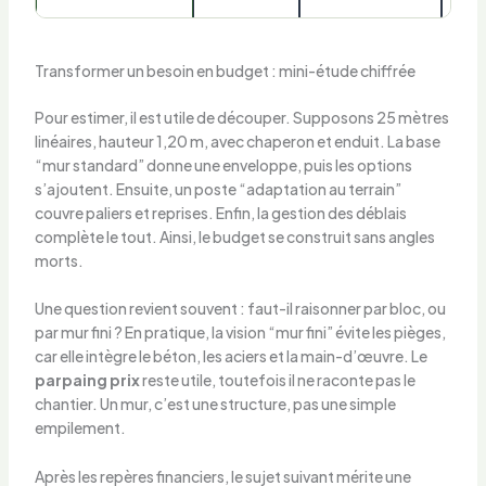
Transformer un besoin en budget : mini-étude chiffrée
Pour estimer, il est utile de découper. Supposons 25 mètres
linéaires, hauteur 1,20 m, avec chaperon et enduit. La base
“mur standard” donne une enveloppe, puis les options
s’ajoutent. Ensuite, un poste “adaptation au terrain”
couvre paliers et reprises. Enfin, la gestion des déblais
complète le tout. Ainsi, le budget se construit sans angles
morts.
Une question revient souvent : faut-il raisonner par bloc, ou
par mur fini ? En pratique, la vision “mur fini” évite les pièges,
car elle intègre le béton, les aciers et la main-d’œuvre. Le
parpaing prix
reste utile, toutefois il ne raconte pas le
chantier. Un mur, c’est une structure, pas une simple
empilement.
Après les repères financiers, le sujet suivant mérite une