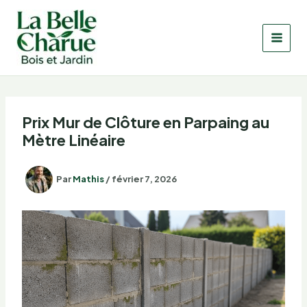
Aller
au
contenu
Prix Mur de Clôture en Parpaing au
Mètre Linéaire
Par
Mathis
/
février 7, 2026