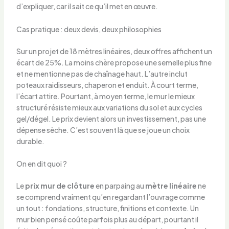
d’expliquer, car il sait ce qu’il met en œuvre.
Cas pratique : deux devis, deux philosophies
Sur un projet de 18 mètres linéaires, deux offres affichent un
écart de 25%. La moins chère propose une semelle plus fine
et ne mentionne pas de chaînage haut. L’autre inclut
poteaux raidisseurs, chaperon et enduit. À court terme,
l’écart attire. Pourtant, à moyen terme, le mur le mieux
structuré résiste mieux aux variations du sol et aux cycles
gel/dégel. Le prix devient alors un investissement, pas une
dépense sèche. C’est souvent là que se joue un choix
durable.
On en dit quoi ?
Le
prix mur de clôture
en parpaing au
mètre linéaire
ne
se comprend vraiment qu’en regardant l’ouvrage comme
un tout : fondations, structure, finitions et contexte. Un
mur bien pensé coûte parfois plus au départ, pourtant il