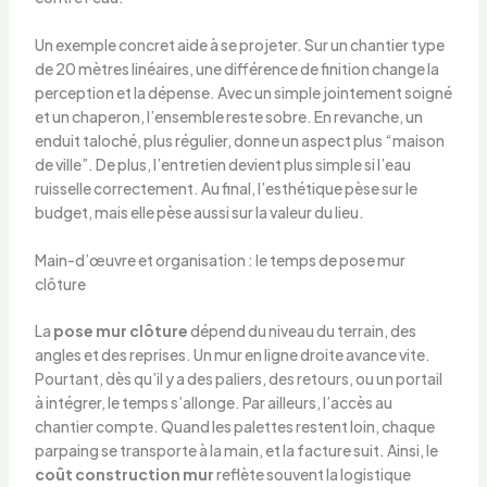
Un exemple concret aide à se projeter. Sur un chantier type
de 20 mètres linéaires, une différence de finition change la
perception et la dépense. Avec un simple jointement soigné
et un chaperon, l’ensemble reste sobre. En revanche, un
enduit taloché, plus régulier, donne un aspect plus “maison
de ville”. De plus, l’entretien devient plus simple si l’eau
ruisselle correctement. Au final, l’esthétique pèse sur le
budget, mais elle pèse aussi sur la valeur du lieu.
Main-d’œuvre et organisation : le temps de pose mur
clôture
La
pose mur clôture
dépend du niveau du terrain, des
angles et des reprises. Un mur en ligne droite avance vite.
Pourtant, dès qu’il y a des paliers, des retours, ou un portail
à intégrer, le temps s’allonge. Par ailleurs, l’accès au
chantier compte. Quand les palettes restent loin, chaque
parpaing se transporte à la main, et la facture suit. Ainsi, le
coût construction mur
reflète souvent la logistique