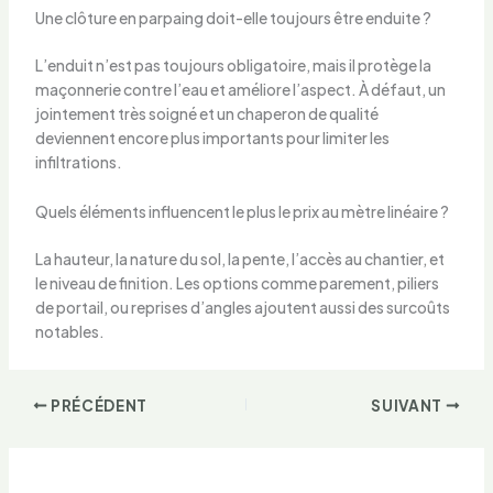
Une clôture en parpaing doit-elle toujours être enduite ?
L’enduit n’est pas toujours obligatoire, mais il protège la
maçonnerie contre l’eau et améliore l’aspect. À défaut, un
jointement très soigné et un chaperon de qualité
deviennent encore plus importants pour limiter les
infiltrations.
Quels éléments influencent le plus le prix au mètre linéaire ?
La hauteur, la nature du sol, la pente, l’accès au chantier, et
le niveau de finition. Les options comme parement, piliers
de portail, ou reprises d’angles ajoutent aussi des surcoûts
notables.
PRÉCÉDENT
SUIVANT