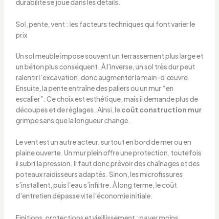
durabilité se joue dans les détails.
Sol, pente, vent : les facteurs techniques qui font varier le
prix
Un sol meuble impose souvent un terrassement plus large et
un béton plus conséquent. À l’inverse, un sol très dur peut
ralentir l’excavation, donc augmenter la main-d’œuvre.
Ensuite, la pente entraîne des paliers ou un mur “en
escalier”. Ce choix est esthétique, mais il demande plus de
découpes et de réglages. Ainsi, le
coût construction mur
grimpe sans que la longueur change.
Le vent est un autre acteur, surtout en bord de mer ou en
plaine ouverte. Un mur plein offre une protection, toutefois
il subit la pression. Il faut donc prévoir des chaînages et des
poteaux raidisseurs adaptés. Sinon, les microfissures
s’installent, puis l’eau s’infiltre. À long terme, le coût
d’entretien dépasse vite l’économie initiale.
Finitions, protections et vieillissement : payer moins