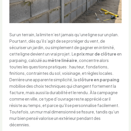
Sur un terrain, la limite n’est jamais qu’une ligne sur un plan.
Pourtant, dès qu’il s’agit de se protéger du vent, de
sécuriser un jardin, ou simplement de gagner en intimité,
cette ligne devient un vrai projet. Le
prix mur de clôture
en
parpaing, calculé au
mètre linéaire
, concentre alors
toutes les questions pratiques : hauteur, fondations,
finitions, contraintes du sol, voisinage, et règles locales.
Derrière une apparente simplicité, la
clôture en parpaing
mobilise des choix techniques qui changent fortement la
facture, mais aussi la durabilité et le rendu. À la campagne
comme en ville, ce type d’ouvrage reste apprécié car il
résiste au temps, et parce qu’il se personnalise facilement.
Toutefois, un mur mal dimensionné se fissure, tandis qu’un
mur bien pensé valorise un extérieur pendant des
décennies.