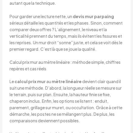
autant que la technique.
Pour garder une lecture nette, un
devis mur parpaing
sérieux détaille les quantités et les phases. Sinon, comment
comparer deux offres ? L’alignement, le niveau et la
verticalité prennent du temps, mais ils évitent les fissures et
les reprises. Un mur droit “sonne” juste, et cela se voit dès le
premier regard. C’est là que se joue la qualité.
Calcul prix mur au mètre linéaire : méthode simple, chiffres
repères et cas réels
Le
calcul prix mur
au
mètre linéaire
devient clair quand il
suit une méthode. D’abord, la longueur réelle se mesure sur
le terrain, puis sur plan. Ensuite, la hauteur finie se fixe,
chaperon inclus. Enfin, les options se listent : enduit,
parement, grillage sur muret, ou occultation. Grâce à cette
démarche, les postes ne se mélangent plus. De plus, les
comparaisons deviennent possibles.