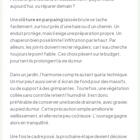
aujourd’hui, ou réparer demain ?
Une
clôture en parpaing
laissée brute se tache
facilement, surtout près d’une haie ou d’un chemin. Un
enduit protège, mais il exige une préparation propre. Un
chaperon bien posé limite l’infiltration par le haut. Par
ailleurs, les joints doivent rester réguliers, car l’eau cherche
toujours le point faible. Ces choix pèsent sur le budget,
pourtant ils prolongent la vie du mur.
Dans un jardin, l’harmonie compte autant que la technique.
Un mur peut aussi servir d’écran de fond pour des massifs,
ou de support à des grimpantes. Toutefois, une végétation
collée sans contrôle retient l’humidité. Il est donc
préférable de conserver une bande drainante, avec gravier,
au pied du mur. Cette précaution simple améliore le
vieillissement, et elle reste peu coûteuse. L’ouvrage gagne
alors en tranquillité.
Une fois le cadre posé, la prochaine étape devient décisive :