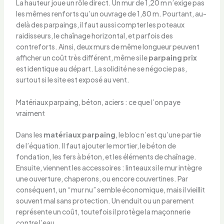
La hauteur joue un rôle direct. Un mur de 1,20 m n’exige pas
les mêmes renforts qu’un ouvrage de 1,80 m. Pourtant, au-
delà des parpaings, il faut aussi compter les poteaux
raidisseurs, le chaînage horizontal, et parfois des
contreforts. Ainsi, deux murs de même longueur peuvent
afficher un coût très différent, même si le
parpaing prix
est identique au départ. La solidité ne se négocie pas,
surtout si le site est exposé au vent.
Matériaux parpaing, béton, aciers : ce que l’on paye
vraiment
Dans les
matériaux parpaing
, le bloc n’est qu’une partie
de l’équation. Il faut ajouter le mortier, le béton de
fondation, les fers à béton, et les éléments de chaînage.
Ensuite, viennent les accessoires : linteaux si le mur intègre
une ouverture, chaperons, ou encore couvertines. Par
conséquent, un “mur nu” semble économique, mais il vieillit
souvent mal sans protection. Un enduit ou un parement
représente un coût, toutefois il protège la maçonnerie
contre l’eau.