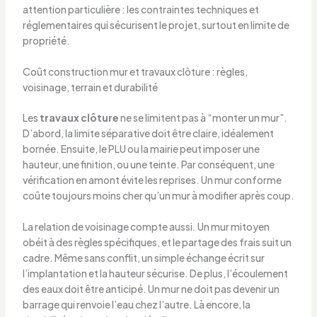
attention particulière : les contraintes techniques et
réglementaires qui sécurisent le projet, surtout en limite de
propriété.
Coût construction mur et travaux clôture : règles,
voisinage, terrain et durabilité
Les
travaux clôture
ne se limitent pas à “monter un mur”.
D’abord, la limite séparative doit être claire, idéalement
bornée. Ensuite, le PLU ou la mairie peut imposer une
hauteur, une finition, ou une teinte. Par conséquent, une
vérification en amont évite les reprises. Un mur conforme
coûte toujours moins cher qu’un mur à modifier après coup.
La relation de voisinage compte aussi. Un mur mitoyen
obéit à des règles spécifiques, et le partage des frais suit un
cadre. Même sans conflit, un simple échange écrit sur
l’implantation et la hauteur sécurise. De plus, l’écoulement
des eaux doit être anticipé. Un mur ne doit pas devenir un
barrage qui renvoie l’eau chez l’autre. Là encore, la