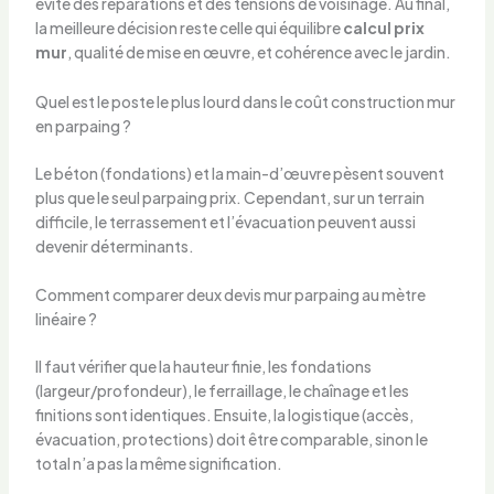
évite des réparations et des tensions de voisinage. Au final,
la meilleure décision reste celle qui équilibre
calcul prix
mur
, qualité de mise en œuvre, et cohérence avec le jardin.
Quel est le poste le plus lourd dans le coût construction mur
en parpaing ?
Le béton (fondations) et la main-d’œuvre pèsent souvent
plus que le seul parpaing prix. Cependant, sur un terrain
difficile, le terrassement et l’évacuation peuvent aussi
devenir déterminants.
Comment comparer deux devis mur parpaing au mètre
linéaire ?
Il faut vérifier que la hauteur finie, les fondations
(largeur/profondeur), le ferraillage, le chaînage et les
finitions sont identiques. Ensuite, la logistique (accès,
évacuation, protections) doit être comparable, sinon le
total n’a pas la même signification.