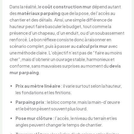
Dans la réalité, le
coût construction mur
dépend autant
des
matériaux parpaing
que de la pose, de l’accès au
chantier et des détails. Ainsi, une simple différence de
hauteur peut faire basculer le budget, tout comme la
présence d’un chapeau, d’un enduit, ou d’un soubassement
renforcé. Le bon réflexe consiste donc à raisonner en
scénario complet, puis à passer au
calcul prix mur
avec
une méthode claire. L’objectif n’est pas de “faire au moins
cher”, mais d’obtenir un ouvrage stable, harmonieux et
conforme, sans mauvaises surprises au moment du
devis
mur parpaing
.
Prix au mètre linéaire
: il varie surtout selon la hauteur,
les fondations et les finitions.
Parpaing prix
: le bloc compte, mais la main-d’œuvre
et le béton pèsent souvent plus lourd.
Pose mur clôture
: l’accès, le niveau du terrain et les
angles peuvent changer le temps de chantier.