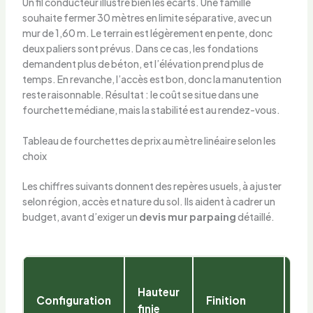
Un fil conducteur illustre bien les écarts. Une famille
souhaite fermer 30 mètres en limite séparative, avec un
mur de 1,60 m. Le terrain est légèrement en pente, donc
deux paliers sont prévus. Dans ce cas, les fondations
demandent plus de béton, et l’élévation prend plus de
temps. En revanche, l’accès est bon, donc la manutention
reste raisonnable. Résultat : le coût se situe dans une
fourchette médiane, mais la stabilité est au rendez-vous.
Tableau de fourchettes de prix au mètre linéaire selon les
choix
Les chiffres suivants donnent des repères usuels, à ajuster
selon région, accès et nature du sol. Ils aident à cadrer un
budget, avant d’exiger un
devis mur parpaing
détaillé.
Fo
Hauteur
in
Configuration
Finition
finie
au