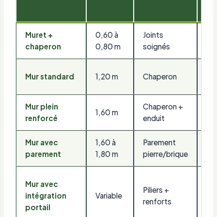
lin
Muret +
0,60 à
Joints
80 
chaperon
0,80 m
soignés
ml
14
Mur standard
1,20 m
Chaperon
/ m
Mur plein
Chaperon +
22
1,60 m
renforcé
enduit
€ /
Mur avec
1,60 à
Parement
32
parement
1,80 m
pierre/brique
€ /
Su
Mur avec
Piliers +
fr
intégration
Variable
renforts
60
portail
€ 