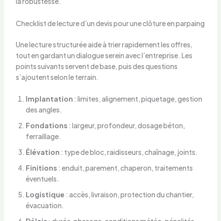
la robustesse.
Checklist de lecture d’un devis pour une clôture en parpaing
Une lecture structurée aide à trier rapidement les offres,
tout en gardant un dialogue serein avec l’entreprise. Les
points suivants servent de base, puis des questions
s’ajoutent selon le terrain.
Implantation
: limites, alignement, piquetage, gestion
des angles.
Fondations
: largeur, profondeur, dosage béton,
ferraillage.
Élévation
: type de bloc, raidisseurs, chaînage, joints.
Finitions
: enduit, parement, chaperon, traitements
éventuels.
Logistique
: accès, livraison, protection du chantier,
évacuation.
Délais
: durée, phasage, conditions météo, pénalités