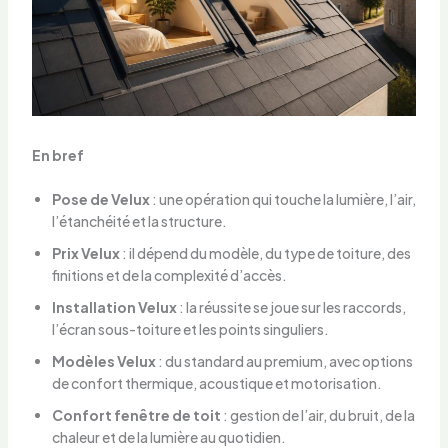
En bref
Pose de Velux
: une opération qui touche la lumière, l’air,
l’étanchéité et la structure.
Prix Velux
: il dépend du modèle, du type de toiture, des
finitions et de la complexité d’accès.
Installation Velux
: la réussite se joue sur les raccords,
l’écran sous-toiture et les points singuliers.
Modèles Velux
: du standard au premium, avec options
de confort thermique, acoustique et motorisation.
Confort fenêtre de toit
: gestion de l’air, du bruit, de la
chaleur et de la lumière au quotidien.