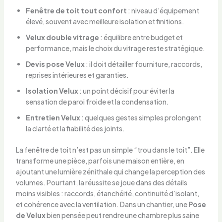
Fenêtre de toit tout confort
: niveau d’équipement
élevé, souvent avec meilleure isolation et finitions.
Velux double vitrage
: équilibre entre budget et
performance, mais le choix du vitrage reste stratégique.
Devis pose Velux
: il doit détailler fourniture, raccords,
reprises intérieures et garanties.
Isolation Velux
: un point décisif pour éviter la
sensation de paroi froide et la condensation.
Entretien Velux
: quelques gestes simples prolongent
la clarté et la fiabilité des joints.
La fenêtre de toit n’est pas un simple “trou dans le toit”. Elle
transforme une pièce, parfois une maison entière, en
ajoutant une lumière zénithale qui change la perception des
volumes. Pourtant, la réussite se joue dans des détails
moins visibles : raccords, étanchéité, continuité d’isolant,
et cohérence avec la ventilation. Dans un chantier, une
Pose
de Velux
bien pensée peut rendre une chambre plus saine