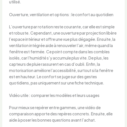
utilisé.
Ouverture, ventilation et options : le confort au quotidien
L’ouverture par rotation reste courante, car elle est simple
et robuste. Cependant, une ouverture par projection libère
l’espace intérieur et offre une vue plus dégagée. Ensuite, la
ventilation intégrée aide à renouveler l’air, même quand la
fenêtre est fermée. Ce point compte dans les combles
isolés, car l’humidité s’y accumule plus vite. De plus, les
capteurs de pluie rassurent en cas d’oubli. Enfin, la
motorisation améliore l’accessibilité, surtout si la fenêtre
est en hauteur. Le confort se juge sur des gestes
quotidiens, pas uniquement sur une fiche technique.
Vidéo utile : comparer les modèles et leurs usages
Pour mieux se repérer entre gammes, une vidéo de
comparaison apporte des repères concrets. Ensuite, elle
aide à poser les bonnes questions avant l’achat.