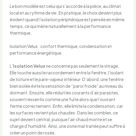
Le bon modèle est celui qui s’accorde à la pièce, au climat
local et au rythme de vie. En pratique, le choix devient plus
évident quand l’isolation périphérique est pensée en même
temps, ce qui mène naturellement à la performance
thermique.
Isolation Velux : confort thermique, condensation et
performance énergétique
L’
Isolation Velux
ne concerne pas seulement le vitrage.
Elle touche aussi le raccordement entre la fenêtre, l’isolant
de toiture et le pare-vapeur intérieur. D’abord, une fenêtre
bien isolée évite la sensation de “paroi froide” au niveau du
dormant. Ensuite, elle réduit les courants d’air parasites,
souvent ressentis comme une fuite alors que l’ouvrant
ferme correctement. Enfin, elle limite la condensation, car
les surfaces restent plus chaudes. Dans les combles, ce
sujet devient central, puisque l’air chaud monte et se
charge d’humidité. Ainsi, une zone mal traitée peut suffire à
créer un point de rosée.