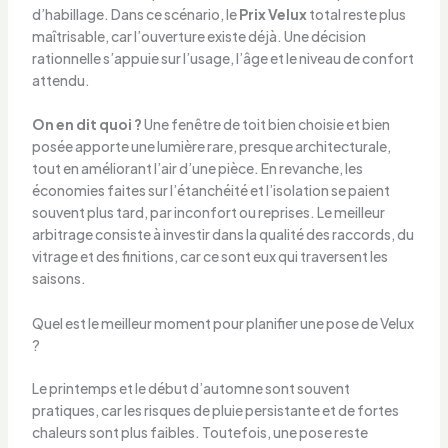
d’habillage. Dans ce scénario, le
Prix Velux
total reste plus
maîtrisable, car l’ouverture existe déjà. Une décision
rationnelle s’appuie sur l’usage, l’âge et le niveau de confort
attendu.
On en dit quoi ?
Une fenêtre de toit bien choisie et bien
posée apporte une lumière rare, presque architecturale,
tout en améliorant l’air d’une pièce. En revanche, les
économies faites sur l’étanchéité et l’isolation se paient
souvent plus tard, par inconfort ou reprises. Le meilleur
arbitrage consiste à investir dans la qualité des raccords, du
vitrage et des finitions, car ce sont eux qui traversent les
saisons.
Quel est le meilleur moment pour planifier une pose de Velux
?
Le printemps et le début d’automne sont souvent
pratiques, car les risques de pluie persistante et de fortes
chaleurs sont plus faibles. Toutefois, une pose reste