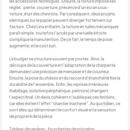
les accessoires techniques. Ensuite, la toiture impose ses
règles : pente, couverture, présence d’un écran sous-
toiture, état des chevrons. Par conséquent, deux projets
identiques sur le papier peuvent diverger fortement sur
facture. Chez Lina et Karim, la toiture en tuiles mécaniques
paraît simple, toutefois l’accès par une ruelle étroite
complique la manutention. De ce fait, le temps de pose
augmente, et le coût suit.
Le budget se structure souvent par postes. Ainsi, la
découpe de la couverture et l’adaptation de la charpente
demandent une précision de menuisier et de couvreur.
Ensuite, la pose du châssis et du raccord d’étanchéité fixe la
durabilité de l’ensemble. Enfin, les reprises intérieures
(habillage, isolation périphérique, peinture) changent
l’aspect final. Un devis cohérent n’oublie pas ces finitions,
car elles évitent l’effet “chantier inachevé”. Au quotidien, ce
sont elles qui déterminent le confort visuel et la sensation
de propreté de la pièce.
Tableau de repères : fourchettes de prix selon