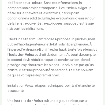
de l’écran sous-toiture. Sans ces informations, la
comparaison devient trompeuse. Il vaut mieux exiger un
détail sur le chevêtre et les renforts, car ce point
conditionne la solidité. Enfin, les évacuations d’eau autour
de la fenêtre doivent être expliquées, puisque c’est là que
naissent les infiltrations.
Chez Lina et Karim, l’entreprise A propose un prix bas, mais
oublie l’habillage intérieur et le kit isolant périphérique. À
l’inverse, l’entreprise B chiffre plus haut, toutefois elle inclut
l’
Isolation Velux
au droit du dormant. Au bout du compte,
le second devis réduit le risque de condensation, donc il
protège les peintures et les placos. Le prix n’est pas qu’un
chiffre, c’est une probabilité de sérénité. Et c’est souvent
ce qui se voit après le premier hiver.
Installation Velux : étapes techniques, points d’étanchéité
et sécurité
Une
Installation Velux
suit une logique stricte, car la