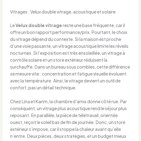
Vitrages : Velux double vitrage, acoustique et solaire
Le
Velux double vitrage
reste une base fréquente, car il
offre un bon rapport performance/prix. Pourtant, le choix
du vitrage dépend du contexte. Si la maison est proche
d’une voie passante, un vitrage acoustique limite les réveils
nocturnes. Si l’exposition est très ensoleillée, un vitrage à
contrôle solaire et un store extérieur réduisent la
surchauffe. Dans un bureau sous combles, cette différence
se mesure vite : concentration et fatigue visuelle évoluent
avec la température. Ainsi, le vitrage devient un outil de
confort, pas un détail technique.
Chez Lina et Karim, la chambre d’amis donne côté rue. Par
conséquent, un vitrage plus acoustique rend le séjour plus
reposant. En parallèle, la pièce de télétravail, orientée
ouest, reçoit le soleil bas de fin de journée. Donc, un store
extérieur s’impose, car il stoppe la chaleur avant qu’elle
n’entre. Deux pièces, deux stratégies, et un budget mieux