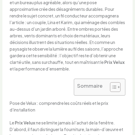
et un bureau plus agréable, alors qu’une pose
approximative crée des désagréments durables. Pour
rendre le sujet concret, un fil conducteur accompagnera
l’article : un couple, Lina et Karim, qui aménage des combles
au-dessus d’un jardin arboré. Entre ombres portées des
arbres, vents dominants et choix de matériaux, leurs
décisions illustrent des situations réelles. Et comme un
paysagiste observe la lumière au fil des saisons, l’approche
gardera cette sensibilité : l’objectif reste d’obtenir une
clarté utile, sans surchauffe, tout en maîtrisant le
Prix Velux
et la performance d’ensemble.
Sommaire
Pose de Velux : comprendre les coûts réels et le prix
d’installation
Le
Prix Velux
ne se limite jamais à l’achat de la fenêtre.
D’abord, il faut distinguer la fourniture, la main-d’œuvre et