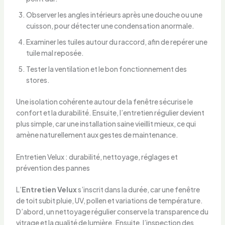
Observer les angles intérieurs après une douche ou une
cuisson, pour détecter une condensation anormale.
Examiner les tuiles autour du raccord, afin de repérer une
tuile mal reposée.
Tester la ventilation et le bon fonctionnement des
stores.
Une isolation cohérente autour de la fenêtre sécurise le
confort et la durabilité. Ensuite, l’entretien régulier devient
plus simple, car une installation saine vieillit mieux, ce qui
amène naturellement aux gestes de maintenance.
Entretien Velux : durabilité, nettoyage, réglages et
prévention des pannes
L’
Entretien Velux
s’inscrit dans la durée, car une fenêtre
de toit subit pluie, UV, pollen et variations de température.
D’abord, un nettoyage régulier conserve la transparence du
vitrage et la qualité de lumière. Ensuite, l’inspection des