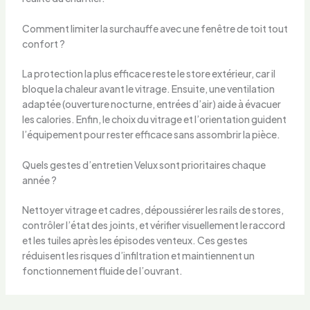
Comment limiter la surchauffe avec une fenêtre de toit tout
confort ?
La protection la plus efficace reste le store extérieur, car il
bloque la chaleur avant le vitrage. Ensuite, une ventilation
adaptée (ouverture nocturne, entrées d’air) aide à évacuer
les calories. Enfin, le choix du vitrage et l’orientation guident
l’équipement pour rester efficace sans assombrir la pièce.
Quels gestes d’entretien Velux sont prioritaires chaque
année ?
Nettoyer vitrage et cadres, dépoussiérer les rails de stores,
contrôler l’état des joints, et vérifier visuellement le raccord
et les tuiles après les épisodes venteux. Ces gestes
réduisent les risques d’infiltration et maintiennent un
fonctionnement fluide de l’ouvrant.