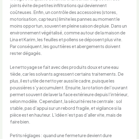
joints évite de petites infiltrations qui deviennent
coûteuses. Enfin, un contrôle des accessoires (stores,
motorisation, capteurs) limite les pannes au moment le
moins opportun, souvent en pleine saison de pluie. Dans un
environnement végétalisé, comme autour de la maison de
Lina et Karim, les feuilles et pollens se déposent plus vite.
Par conséquent, les gouttières et abergements doivent
rester dégagés.
Le nettoyage se fait avec des produits doux et une eau
tiède, car les solvants agressent certains traitements. De
plus, il est utile de nettoyer aussi le cadre, puisque les
poussières s’y accumulent. Ensuite, la rotation de l’ouvrant
permet souvent de laver la face extérieure depuis l’intérieur,
selon modèle. Cependant, la sécurité reste centrale : sol
stable, pas d’appui sur un rebord fragile, et vigilance si la
pièce est en hauteur. L’idée n’est pas d’aller vite, mais de
faire bien.
Petits réglages : quand une fermeture devient dure