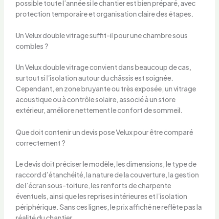
possible toute l’année si le chantier est bien préparé, avec
protection temporaire et organisation claire des étapes.
Un Velux double vitrage suffit-il pour une chambre sous
combles ?
Un Velux double vitrage convient dans beaucoup de cas,
surtout si l’isolation autour du châssis est soignée.
Cependant, en zone bruyante ou très exposée, un vitrage
acoustique ou à contrôle solaire, associé à un store
extérieur, améliore nettement le confort de sommeil.
Que doit contenir un devis pose Velux pour être comparé
correctement ?
Le devis doit préciser le modèle, les dimensions, le type de
raccord d’étanchéité, la nature de la couverture, la gestion
de l’écran sous-toiture, les renforts de charpente
éventuels, ainsi que les reprises intérieures et l’isolation
périphérique. Sans ces lignes, le prix affiché ne reflète pas la
réalité du chantier.