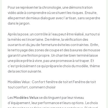
Pour se représenter la chronologie, une démonstration
vidéo aide à comprendre où se situent les risques. Ensuite,
elle permet de mieux dialoguer avec l’artisan, sans se perdre
dans le jargon.
Après la pose, un contrôle à l’eau peut être réalisé, surtout si
la météo est incertaine. De même, la vérification des
ouvrants et du jeu de fermeture évite les contraintes. Enfin,
le nettoyage des zones de coupe et des bavures de mousse
garantit une finition propre. Un chantier bien terminé laisse
une pièce prête à vivre, pas une promesse à rattraper. Et
c’est précisément ce qui prépare le choix du modèle, thème
de la section suivante.
Modèles Velux : Confort fenêtre de toit et Fenêtre de toit
tout confort, comment choisir
Les
Modèles Velux
se distinguent par leur niveau
d’équipement, leur performance et leurs options. Le choix