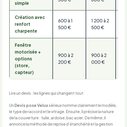
simple
Création avec
600 à 1
1 200 à 2
35
renfort
500 €
500 €
€
charpente
Fenêtre
motorisée +
900 à 2
900 à 2
30
options
200 €
000 €
20
(store,
capteur)
Lire un devis : les lignes qui changent tout
Un
Devis pose Velux
sérieux nomme clairement le modèle,
le type de raccord et le vitrage. Ensuite, il précise la nature
de la couverture : tuile, ardoise, bac acier. De même, il
annonce la méthode de reprise d’étanchéité et la gestion