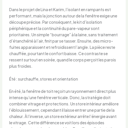
Dans le projet de Lina et Karim, l’isolant en rampants est
performant, mais la jonction autour de la fenêtre exige une
découpe précise. Par conséquent, le kit d’isolation
périphérique et la continuité du pare-vapeur sont
prioritaires. Un simple “bourrage” à la laine, sans traitement
d’étanchéité à l’air, finit par se tasser. Ensuite, des micro-
fuites apparaissent et refroidissent l’angle. La pièce reste
chauffée, pourtant le confort baisse. Ce contraste se
ressent surtout en soirée, quand le corps perçoit les parois
plus froides.
Été : surchauffe, stores et orientation
En été, la fenêtre de toit reçoit un rayonnement direct plus
intense qu’une fenêtre verticale. Donc, la stratégie doit
combiner vitrage et protections. Un store intérieur améliore
l’éblouissement, cependant il laisse entrer une partie de la
chaleur. À l’inverse, un store extérieur arrête l’énergie avant
le vitrage. Cette différence se voit lors des épisodes