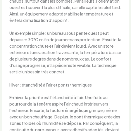
chauds, surtout dans les combles. Par ailleurs, l’orientation
ouest est souvent la plus difficile, car elle capte le soleil tard.
Ainsi, un équipement adapté stabilise la température et
évite la climatisation d’appoint.
Un exemple simple : un bureau sous pente ouest peut
dépasser 30°C en fin de journée sans protection. Ensuite, la
concentration chute et l’air devient lourd. Avec un store
extérieur et une aération traversante, la température baisse
de plusieurs degrés dans de nombreux cas. Le confort
d’usage progresse, et la pièce reste vivable. La technique
sert ici un besoin très concret.
Hiver : étanchéité à l’air et ponts thermiques
En hiver, la priorité est l’étanchéité à l’air. Une fuite au
pourtour de la fenêtre aspire l’air chaud intérieur vers
l’extérieur. Ensuite, la facture énergétique grimpe, même
avec un bon chauffage. De plus, le pont thermique crée des
zones froides où l’humidité se dépose. Par conséquent, la
continuité du pare-vapeur, avec adhésifs adaptés, devient