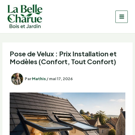
Aller
au
contenu
Pose de Velux : Prix Installation et
Modèles (Confort, Tout Confort)
Par
Mathis
/
mai 17, 2026