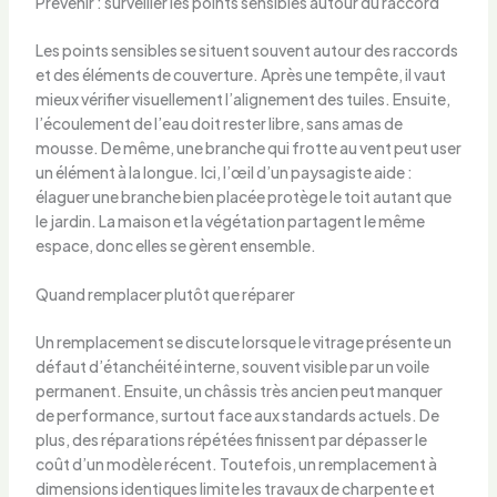
Prévenir : surveiller les points sensibles autour du raccord
Les points sensibles se situent souvent autour des raccords
et des éléments de couverture. Après une tempête, il vaut
mieux vérifier visuellement l’alignement des tuiles. Ensuite,
l’écoulement de l’eau doit rester libre, sans amas de
mousse. De même, une branche qui frotte au vent peut user
un élément à la longue. Ici, l’œil d’un paysagiste aide :
élaguer une branche bien placée protège le toit autant que
le jardin. La maison et la végétation partagent le même
espace, donc elles se gèrent ensemble.
Quand remplacer plutôt que réparer
Un remplacement se discute lorsque le vitrage présente un
défaut d’étanchéité interne, souvent visible par un voile
permanent. Ensuite, un châssis très ancien peut manquer
de performance, surtout face aux standards actuels. De
plus, des réparations répétées finissent par dépasser le
coût d’un modèle récent. Toutefois, un remplacement à
dimensions identiques limite les travaux de charpente et