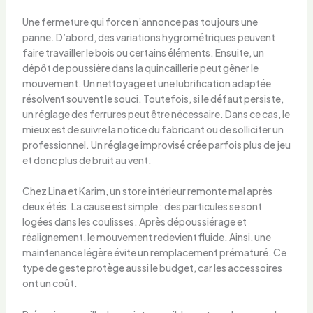
Une fermeture qui force n’annonce pas toujours une
panne. D’abord, des variations hygrométriques peuvent
faire travailler le bois ou certains éléments. Ensuite, un
dépôt de poussière dans la quincaillerie peut gêner le
mouvement. Un nettoyage et une lubrification adaptée
résolvent souvent le souci. Toutefois, si le défaut persiste,
un réglage des ferrures peut être nécessaire. Dans ce cas, le
mieux est de suivre la notice du fabricant ou de solliciter un
professionnel. Un réglage improvisé crée parfois plus de jeu
et donc plus de bruit au vent.
Chez Lina et Karim, un store intérieur remonte mal après
deux étés. La cause est simple : des particules se sont
logées dans les coulisses. Après dépoussiérage et
réalignement, le mouvement redevient fluide. Ainsi, une
maintenance légère évite un remplacement prématuré. Ce
type de geste protège aussi le budget, car les accessoires
ont un coût.