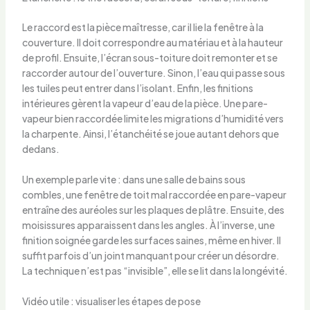
Le raccord est la pièce maîtresse, car il lie la fenêtre à la
couverture. Il doit correspondre au matériau et à la hauteur
de profil. Ensuite, l’écran sous-toiture doit remonter et se
raccorder autour de l’ouverture. Sinon, l’eau qui passe sous
les tuiles peut entrer dans l’isolant. Enfin, les finitions
intérieures gèrent la vapeur d’eau de la pièce. Une pare-
vapeur bien raccordée limite les migrations d’humidité vers
la charpente. Ainsi, l’étanchéité se joue autant dehors que
dedans.
Un exemple parle vite : dans une salle de bains sous
combles, une fenêtre de toit mal raccordée en pare-vapeur
entraîne des auréoles sur les plaques de plâtre. Ensuite, des
moisissures apparaissent dans les angles. À l’inverse, une
finition soignée garde les surfaces saines, même en hiver. Il
suffit parfois d’un joint manquant pour créer un désordre.
La technique n’est pas “invisible”, elle se lit dans la longévité.
Vidéo utile : visualiser les étapes de pose