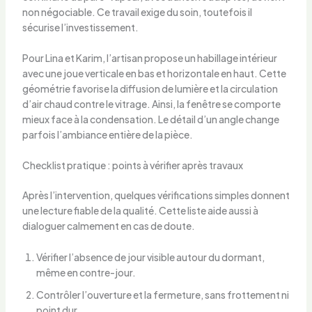
non négociable. Ce travail exige du soin, toutefois il
sécurise l’investissement.
Pour Lina et Karim, l’artisan propose un habillage intérieur
avec une joue verticale en bas et horizontale en haut. Cette
géométrie favorise la diffusion de lumière et la circulation
d’air chaud contre le vitrage. Ainsi, la fenêtre se comporte
mieux face à la condensation. Le détail d’un angle change
parfois l’ambiance entière de la pièce.
Checklist pratique : points à vérifier après travaux
Après l’intervention, quelques vérifications simples donnent
une lecture fiable de la qualité. Cette liste aide aussi à
dialoguer calmement en cas de doute.
Vérifier l’absence de jour visible autour du dormant,
même en contre-jour.
Contrôler l’ouverture et la fermeture, sans frottement ni
point dur.