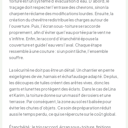
toiture est un système d’évacuation d’eau. D’abord, le
traçage doit respecter l’entraxe des chevrons, sinon la
charpente réclame des modifications lourdes. Ensuite, la
création du chevêtre redistribue les charges autour de
l’ouverture. Puis, l’écran sous-toiture se raccorde
proprement, afin d’éviter que l’eau portée par le vent ne
s’infiltre. Enfin, le raccord d’étanchéité épouse la
couverture et guide l’eau vers l’aval. Chaque étape
ressemble à une couture : si un point lâche, l’ensemble
souffre.
La sécurité ne doit pas être un détail. Un chantier en pente
exige lignes de vie, harnais et échafaudage adapté. De plus,
les découpes de tuiles créent des arêtes vives, donc les
gants et lunettes protègent des éclats. Dans le cas de Lina
et Karim, la toiture donne sur un massif de rosiers et une
terrasse. Par conséquent, la zone au sol est balisée pour
éviter les chutes d’objets. Ce soin de préparation réduit
aussi le temps perdu, ce qui se répercute sur le coût global.
Étanchéité : le trio raccord, écran sous-toiture, finitions