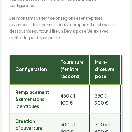
configuration
Les montants varient selon régions et entreprises,
néanmoins des repères aident à comparer. Le tableau ci-
dessous vise surtout à lire un
Devis pose Velux
avec
méthode, poste par poste.
Fourniture
Main-
Re
Configuration
(fenêtre +
d’œuvre
in
raccord)
pose
Remplacement
450 à 1
350 à
15
à dimensions
100 €
900 €
€
identiques
Création
500 à 1
700 à 1
25
d’ouverture
300 €
600 €
€