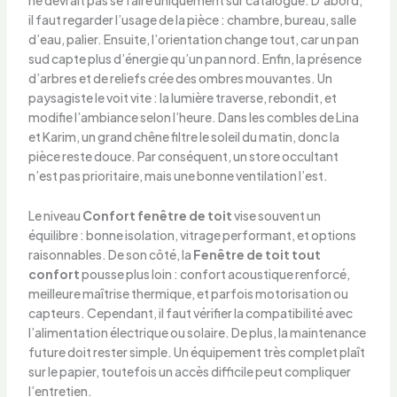
ne devrait pas se faire uniquement sur catalogue. D’abord,
il faut regarder l’usage de la pièce : chambre, bureau, salle
d’eau, palier. Ensuite, l’orientation change tout, car un pan
sud capte plus d’énergie qu’un pan nord. Enfin, la présence
d’arbres et de reliefs crée des ombres mouvantes. Un
paysagiste le voit vite : la lumière traverse, rebondit, et
modifie l’ambiance selon l’heure. Dans les combles de Lina
et Karim, un grand chêne filtre le soleil du matin, donc la
pièce reste douce. Par conséquent, un store occultant
n’est pas prioritaire, mais une bonne ventilation l’est.
Le niveau
Confort fenêtre de toit
vise souvent un
équilibre : bonne isolation, vitrage performant, et options
raisonnables. De son côté, la
Fenêtre de toit tout
confort
pousse plus loin : confort acoustique renforcé,
meilleure maîtrise thermique, et parfois motorisation ou
capteurs. Cependant, il faut vérifier la compatibilité avec
l’alimentation électrique ou solaire. De plus, la maintenance
future doit rester simple. Un équipement très complet plaît
sur le papier, toutefois un accès difficile peut compliquer
l’entretien.