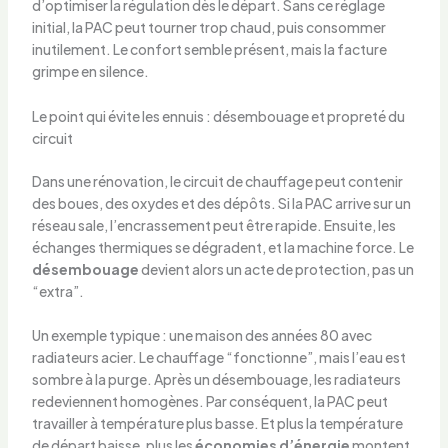
d’optimiser la régulation dès le départ. Sans ce réglage
initial, la PAC peut tourner trop chaud, puis consommer
inutilement. Le confort semble présent, mais la facture
grimpe en silence.
Le point qui évite les ennuis : désembouage et propreté du
circuit
Dans une rénovation, le circuit de chauffage peut contenir
des boues, des oxydes et des dépôts. Si la PAC arrive sur un
réseau sale, l’encrassement peut être rapide. Ensuite, les
échanges thermiques se dégradent, et la machine force. Le
désembouage
devient alors un acte de protection, pas un
“extra”.
Un exemple typique : une maison des années 80 avec
radiateurs acier. Le chauffage “fonctionne”, mais l’eau est
sombre à la purge. Après un désembouage, les radiateurs
redeviennent homogènes. Par conséquent, la PAC peut
travailler à température plus basse. Et plus la température
de départ baisse, plus les
économies d’énergie
montent.