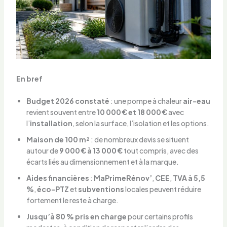
En bref
Budget 2026 constaté
: une pompe à chaleur
air-eau
revient souvent entre
10 000 € et 18 000 €
avec
l’
installation
, selon la surface, l’isolation et les options.
Maison de 100 m²
: de nombreux devis se situent
autour de
9 000 € à 13 000 €
tout compris, avec des
écarts liés au dimensionnement et à la marque.
Aides financières
:
MaPrimeRénov’
,
CEE
,
TVA à 5,5
%
,
éco-PTZ
et
subventions
locales peuvent réduire
fortement le reste à charge.
Jusqu’à 80 % pris en charge
pour certains profils