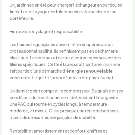
Un jardin sec en été peut charger l’échangeur en particules
fines. Le nettoyage rend alors service à la machine et au
portefeuille.
Fin de vie, recyclage et responsabilité
Les fluides frigorigènes doivent être récupérés par un
professionnel habilité. Ils ne finissent pas en déchetterie
classique. Les métaux et cartes électroniques suivent des
filières spécifiques. Cette étape paraît lointaine, mais elle
fait partie d’une démarche d’
énergie renouvelable
cohérente. Le geste “propre” ne s’arrête pas à l’achat.
Un dernier point compte : le compresseur. Sa qualité et ses
conditions de fonctionnement déterminent la longévité.
Une PAC qui tourne en cycles longs, à température
modérée, vit mieux. C’est presque une règle de bon sens :
moins de stress mécanique, plus de stabilité.
Rentabilité : amortissement et confort, chiffres et