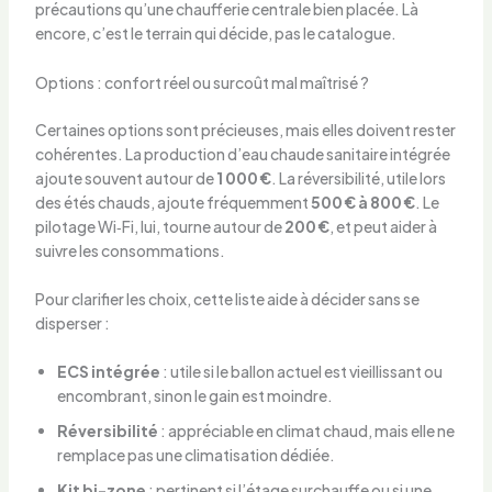
précautions qu’une chaufferie centrale bien placée. Là
encore, c’est le terrain qui décide, pas le catalogue.
Options : confort réel ou surcoût mal maîtrisé ?
Certaines options sont précieuses, mais elles doivent rester
cohérentes. La production d’eau chaude sanitaire intégrée
ajoute souvent autour de
1 000 €
. La réversibilité, utile lors
des étés chauds, ajoute fréquemment
500 € à 800 €
. Le
pilotage Wi‑Fi, lui, tourne autour de
200 €
, et peut aider à
suivre les consommations.
Pour clarifier les choix, cette liste aide à décider sans se
disperser :
ECS intégrée
: utile si le ballon actuel est vieillissant ou
encombrant, sinon le gain est moindre.
Réversibilité
: appréciable en climat chaud, mais elle ne
remplace pas une climatisation dédiée.
Kit bi-zone
: pertinent si l’étage surchauffe ou si une