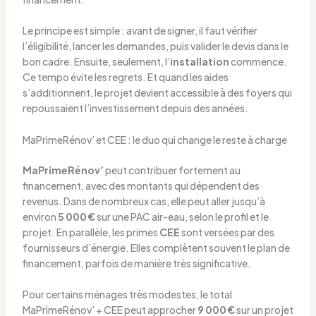
Le principe est simple : avant de signer, il faut vérifier
l’éligibilité, lancer les demandes, puis valider le devis dans le
bon cadre. Ensuite, seulement, l’
installation
commence.
Ce tempo évite les regrets. Et quand les aides
s’additionnent, le projet devient accessible à des foyers qui
repoussaient l’investissement depuis des années.
MaPrimeRénov’ et CEE : le duo qui change le reste à charge
MaPrimeRénov’
peut contribuer fortement au
financement, avec des montants qui dépendent des
revenus. Dans de nombreux cas, elle peut aller jusqu’à
environ
5 000 €
sur une PAC air-eau, selon le profil et le
projet. En parallèle, les primes
CEE
sont versées par des
fournisseurs d’énergie. Elles complètent souvent le plan de
financement, parfois de manière très significative.
Pour certains ménages très modestes, le total
MaPrimeRénov’ + CEE peut approcher
9 000 €
sur un projet