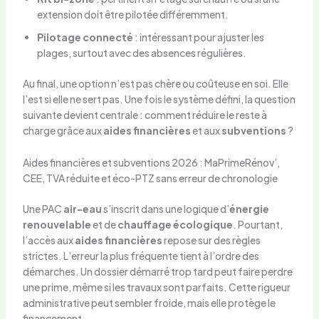
extension doit être pilotée différemment.
Pilotage connecté
: intéressant pour ajuster les
plages, surtout avec des absences régulières.
Au final, une option n’est pas chère ou coûteuse en soi. Elle
l’est si elle ne sert pas. Une fois le système défini, la question
suivante devient centrale : comment réduire le reste à
charge grâce aux
aides financières
et aux
subventions
?
Aides financières et subventions 2026 : MaPrimeRénov’,
CEE, TVA réduite et éco-PTZ sans erreur de chronologie
Une PAC
air-eau
s’inscrit dans une logique d’
énergie
renouvelable
et de
chauffage écologique
. Pourtant,
l’accès aux
aides financières
repose sur des règles
strictes. L’erreur la plus fréquente tient à l’ordre des
démarches. Un dossier démarré trop tard peut faire perdre
une prime, même si les travaux sont parfaits. Cette rigueur
administrative peut sembler froide, mais elle protège le
financement.