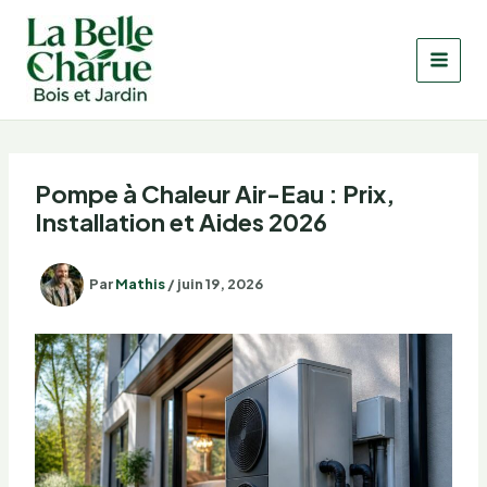
Aller
au
contenu
Pompe à Chaleur Air-Eau : Prix,
Installation et Aides 2026
Par
Mathis
/
juin 19, 2026