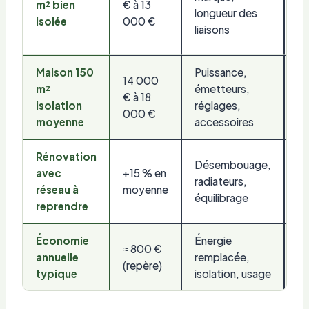
m² bien
€ à 13
é
longueur des
isolée
000 €
d’
liaisons
se
Maison 150
Puissance,
14 000
m²
émetteurs,
Ch
€ à 18
isolation
réglages,
h
000 €
moyenne
accessoires
Rénovation
Désembouage,
Fi
avec
+15 % en
radiateurs,
de
réseau à
moyenne
équilibrage
re
reprendre
Économie
Énergie
≈ 800 €
Am
annuelle
remplacée,
(repère)
ac
typique
isolation, usage