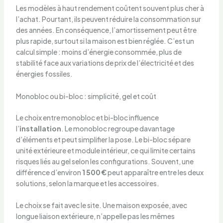
Les modèles à haut rendement coûtent souvent plus cher à
l’achat. Pourtant, ils peuvent réduire la consommation sur
des années. En conséquence, l’amortissement peut être
plus rapide, surtout si la maison est bien réglée. C’est un
calcul simple : moins d’énergie consommée, plus de
stabilité face aux variations de prix de l’électricité et des
énergies fossiles.
Monobloc ou bi-bloc : simplicité, gel et coût
Le choix entre monobloc et bi-bloc influence
l’
installation
. Le monobloc regroupe davantage
d’éléments et peut simplifier la pose. Le bi-bloc sépare
unité extérieure et module intérieur, ce qui limite certains
risques liés au gel selon les configurations. Souvent, une
différence d’environ
1 500 €
peut apparaître entre les deux
solutions, selon la marque et les accessoires.
Le choix se fait avec le site. Une maison exposée, avec
longue liaison extérieure, n’appelle pas les mêmes