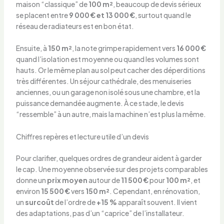
maison “classique” de
100 m²
, beaucoup de devis sérieux
se placent entre
9 000 € et 13 000 €
, surtout quand le
réseau de radiateurs est en bon état.
Ensuite, à
150 m²
, la note grimpe rapidement vers
16 000 €
quand l’isolation est moyenne ou quand les volumes sont
hauts. Or le même plan au sol peut cacher des déperditions
très différentes. Un séjour cathédrale, des menuiseries
anciennes, ou un garage non isolé sous une chambre, et la
puissance demandée augmente. À ce stade, le devis
“ressemble” à un autre, mais la machine n’est plus la même.
Chiffres repères et lecture utile d’un devis
Pour clarifier, quelques ordres de grandeur aident à garder
le cap. Une moyenne observée sur des projets comparables
donne un
prix moyen
autour de
11 500 €
pour
100 m²
, et
environ
15 500 €
vers
150 m²
. Cependant, en rénovation,
un
surcoût
de l’ordre de
+15 %
apparaît souvent. Il vient
des adaptations, pas d’un “caprice” de l’installateur.