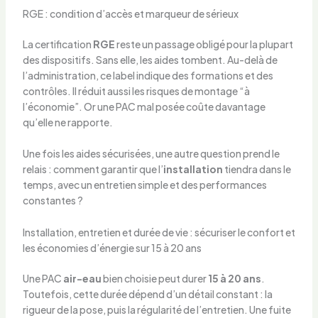
RGE : condition d’accès et marqueur de sérieux
La certification
RGE
reste un passage obligé pour la plupart
des dispositifs. Sans elle, les aides tombent. Au-delà de
l’administration, ce label indique des formations et des
contrôles. Il réduit aussi les risques de montage “à
l’économie”. Or une PAC mal posée coûte davantage
qu’elle ne rapporte.
Une fois les aides sécurisées, une autre question prend le
relais : comment garantir que l’
installation
tiendra dans le
temps, avec un entretien simple et des performances
constantes ?
Installation, entretien et durée de vie : sécuriser le confort et
les économies d’énergie sur 15 à 20 ans
Une PAC
air-eau
bien choisie peut durer
15 à 20 ans
.
Toutefois, cette durée dépend d’un détail constant : la
rigueur de la pose, puis la régularité de l’entretien. Une fuite