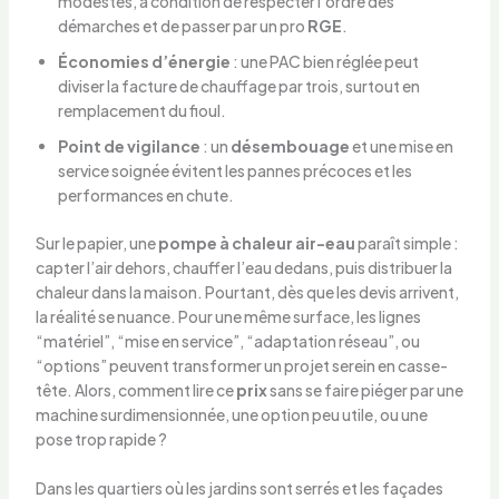
modestes, à condition de respecter l’ordre des
démarches et de passer par un pro
RGE
.
Économies d’énergie
: une PAC bien réglée peut
diviser la facture de chauffage par trois, surtout en
remplacement du fioul.
Point de vigilance
: un
désembouage
et une mise en
service soignée évitent les pannes précoces et les
performances en chute.
Sur le papier, une
pompe à chaleur
air-eau
paraît simple :
capter l’air dehors, chauffer l’eau dedans, puis distribuer la
chaleur dans la maison. Pourtant, dès que les devis arrivent,
la réalité se nuance. Pour une même surface, les lignes
“matériel”, “mise en service”, “adaptation réseau”, ou
“options” peuvent transformer un projet serein en casse-
tête. Alors, comment lire ce
prix
sans se faire piéger par une
machine surdimensionnée, une option peu utile, ou une
pose trop rapide ?
Dans les quartiers où les jardins sont serrés et les façades