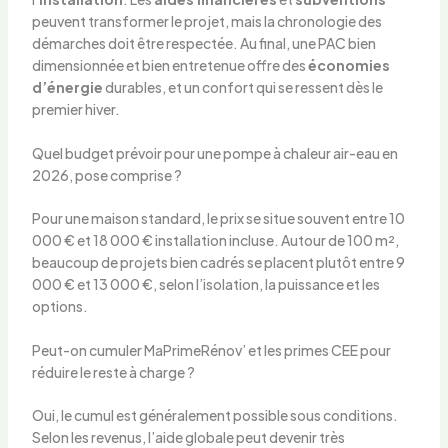
peuvent transformer le projet, mais la chronologie des
démarches doit être respectée. Au final, une PAC bien
dimensionnée et bien entretenue offre des
économies
d’énergie
durables, et un confort qui se ressent dès le
premier hiver.
Quel budget prévoir pour une pompe à chaleur air-eau en
2026, pose comprise ?
Pour une maison standard, le prix se situe souvent entre 10
000 € et 18 000 € installation incluse. Autour de 100 m²,
beaucoup de projets bien cadrés se placent plutôt entre 9
000 € et 13 000 €, selon l’isolation, la puissance et les
options.
Peut-on cumuler MaPrimeRénov’ et les primes CEE pour
réduire le reste à charge ?
Oui, le cumul est généralement possible sous conditions.
Selon les revenus, l’aide globale peut devenir très