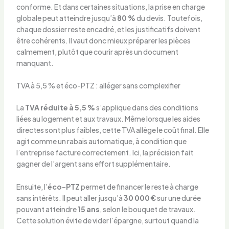
conforme. Et dans certaines situations, la prise en charge
globale peut atteindre jusqu’à
80 %
du devis. Toutefois,
chaque dossier reste encadré, et les justificatifs doivent
être cohérents. Il vaut donc mieux préparer les pièces
calmement, plutôt que courir après un document
manquant.
TVA à 5,5 % et éco-PTZ : alléger sans complexifier
La
TVA réduite à 5,5 %
s’applique dans des conditions
liées au logement et aux travaux. Même lorsque les aides
directes sont plus faibles, cette TVA allège le coût final. Elle
agit comme un rabais automatique, à condition que
l’entreprise facture correctement. Ici, la précision fait
gagner de l’argent sans effort supplémentaire.
Ensuite, l’
éco-PTZ
permet de financer le reste à charge
sans intérêts. Il peut aller jusqu’à
30 000 €
sur une durée
pouvant atteindre
15 ans
, selon le bouquet de travaux.
Cette solution évite de vider l’épargne, surtout quand la