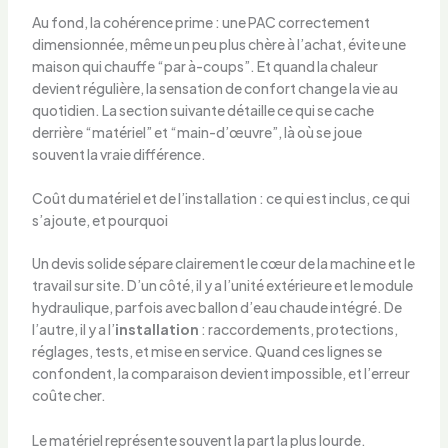
Au fond, la cohérence prime : une PAC correctement
dimensionnée, même un peu plus chère à l’achat, évite une
maison qui chauffe “par à-coups”. Et quand la chaleur
devient régulière, la sensation de confort change la vie au
quotidien. La section suivante détaille ce qui se cache
derrière “matériel” et “main-d’œuvre”, là où se joue
souvent la vraie différence.
Coût du matériel et de l’installation : ce qui est inclus, ce qui
s’ajoute, et pourquoi
Un devis solide sépare clairement le cœur de la machine et le
travail sur site. D’un côté, il y a l’unité extérieure et le module
hydraulique, parfois avec ballon d’eau chaude intégré. De
l’autre, il y a l’
installation
: raccordements, protections,
réglages, tests, et mise en service. Quand ces lignes se
confondent, la comparaison devient impossible, et l’erreur
coûte cher.
Le matériel représente souvent la part la plus lourde.