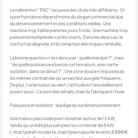
Le même mot “PAC” recouvre des choix très différents. Or
la performance dépend moins du slogan commercial que
du dimensionnement et des conditions réelles. Une
machine trop faible peine les jours froids. Une machine trop
puissante multiplie les cycles courts. Dans les deux cas, le
confort se dégrade, et le compteur électrique s’emballe.
La bonne question n’est donc pas “quelle marque ?”, mais
“de quelle puissance a besoin cette maison, avec cette
isolation, dans ce climat ?”. Une zone douce n’impose pas
les mêmes contraintes qu’un secteur aux gels fréquents.
De plus, l’orientation au vent, l’altitude et l’ensoleillement
jouent aussi. Ce sont des détails, mais ils fabriquent l’hiver.
Puissance et isolation : le piège du surdimensionnement
Une maison peu isolée peut réclamer autour de 12 kW,
tandis qu’un bâti plus sain peut se contenter de 8 kW.
L’écart paraît modeste, mais il peut ajouter environ
3 000 €