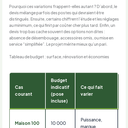
Pourquoi ces variations frappent-elles autant ? D’abord, le
devis mélange parfois des postes qui devraient être
distingués. Ensuite, certains chiffrent l’étude et les réglages
au minimum, ce qui finit par coûter cher plus tard. Enfin, un
devis trop bas cache souvent des options non dites :
absence de désembouage, accessoires omis, ou mise en
service “simplifiée”. Le projet mérite mieux qu’un pari.
Tableau de budget : surface, rénovation et économies
Budget
Cas
indicatif
Ce qui fait
Ef
courant
(pose
varier
incluse)
Co
Puissance,
Maison 100
10 000
st
marque,