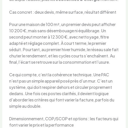
Cas concret : deux devis, même surface, résultat différent
Pour une maison de 100 m², un premier devis peut afficher
10 200 €, mais sans désembouage ni équilibrage. Un
second peut monter à 12 300 €, avec nettoyage, filtre
adapté et réglage complet. À court terme, le premier
séduit. Pourtant, au premier hiver humide, le réseau sale fait
chuter le rendement, et les cycles courts s’enchaînent. Au
final, l’écart se retrouve sur la consommation et l’usure.
Ce qui compte, c’est la cohérence technique. Une PAC
n’est pas un simple appareil posé près d’un mur. C’est un
système, qui doit respirer dehors et circuler proprement
dedans. Une fois ces postes clarifiés, il devient logique
d’aborder les critères qui font varier la facture, parfois du
simple au double.
Dimensionnement, COP/SCOP et options : les facteurs qui
font varier le prix et la performance