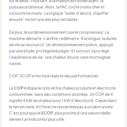
sur le devis. Pourtant, si la maison est isolée avant, la
puissance diminue. Alors, la PAC coûte moins cher et
consomme moins. La logique “isoler d’abord, chauffer
ensuite” reste l’une des plus rentables.
De plus, le surdimensionnement use le compresseur. La
machine démarre, s’arrête, redémarre. À la longue, la durée
de vie se raccourcit. Un dimensionnement précis, appuyé
par une étude, protège le budget. Et surtout, il protège
l’expérience de vie : une chaleur douce, sans montagnes
russes.
COP, SCOP et lecture réaliste des performances
Le
COP
indique le ratio entre chaleur produite et électricité
consommée, dans des conditions données. Un COP de 4
signifie 4 kW de chaleur pour 1 kW d’électricité. Cependant,
le terrain varie, et l’hiver ne ressemble pas à un laboratoire.
C’est pourquoi le
SCOP
, plus proche d’une saison réelle,
devient un indicateur plus utile.