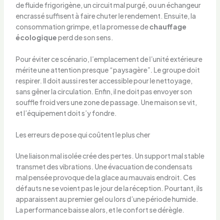
de fluide frigorigène, un circuit mal purgé, ou un échangeur
encrassé suffisent à faire chuter le rendement. Ensuite, la
consommation grimpe, et la promesse de
chauffage
écologique
perd de son sens.
Pour éviter ce scénario, l’emplacement de l’unité extérieure
mérite une attention presque “paysagère”. Le groupe doit
respirer. Il doit aussi rester accessible pour le nettoyage,
sans gêner la circulation. Enfin, il ne doit pas envoyer son
souffle froid vers une zone de passage. Une maison se vit,
et l’équipement doit s’y fondre.
Les erreurs de pose qui coûtent le plus cher
Une liaison mal isolée crée des pertes. Un support mal stable
transmet des vibrations. Une évacuation de condensats
mal pensée provoque de la glace au mauvais endroit. Ces
défauts ne se voient pas le jour de la réception. Pourtant, ils
apparaissent au premier gel ou lors d’une période humide.
La performance baisse alors, et le confort se dérègle.