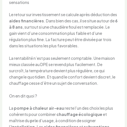
sensations
Le retour sur investissement se calcule après déduction des
aides financières
. Dans bien des cas, il se situe autour de
6
à 8 ans
, surtout si une chaudière fioul est remplacée. Le
gain vient d’une consommation plus faible et d’une
régulation plus fine. La facture peut être divisée par trois
dans les situations les plus favorables.
La rentabilité n’est pas seulement comptable. Une maison
mieux classée au DPE se revend plus facilement. De
surcroît, la température devient plus régulière, ce qui
change le quotidien. Et quand le confort devient discret, le
chauffage cesse d’être un sujet de conversation.
On en dit quoi ?
La
pompe à chaleur
air-eau
reste l’un des choix les plus
cohérents pour combiner
chauffage écologique
et
maîtrise du
prix
d’usage, à condition de soigner
l’
installation
. Les
aides financières
et
subventions