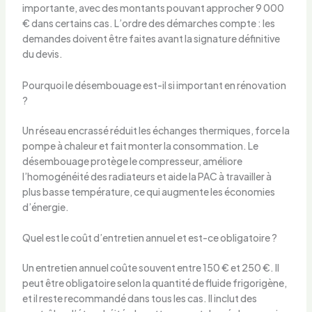
importante, avec des montants pouvant approcher 9 000
€ dans certains cas. L’ordre des démarches compte : les
demandes doivent être faites avant la signature définitive
du devis.
Pourquoi le désembouage est-il si important en rénovation
?
Un réseau encrassé réduit les échanges thermiques, force la
pompe à chaleur et fait monter la consommation. Le
désembouage protège le compresseur, améliore
l’homogénéité des radiateurs et aide la PAC à travailler à
plus basse température, ce qui augmente les économies
d’énergie.
Quel est le coût d’entretien annuel et est-ce obligatoire ?
Un entretien annuel coûte souvent entre 150 € et 250 €. Il
peut être obligatoire selon la quantité de fluide frigorigène,
et il reste recommandé dans tous les cas. Il inclut des