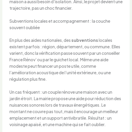
maison a aussi besoin d’isolation. Ainsi, le projet devient une
trajectoire, pas un choc financier.
Subventions locales et accompagnement : la couche
souvent oubliée
En plus des aides nationales, des
subventions
locales
existent parfois : région, département, ou commune. Elles
varient, donc la vérification passe souvent par un conseiller
France Rénov’ ou par le guichet local. Même une aide
modeste peut financer un poste utile, comme
l’amélioration acoustique de l’unité extérieure, ou une
régulation plus fine.
Un cas fréquent : un couple rénove une maison avec un
jardin étroit. La mairie propose une aide pour réduction des
nuisances sonores lors de travaux énergétiques. Le
montant ne couvre pas tout, mais il encourage un meilleur
emplacement et un support antivibratile. Résultat : un
voisinage apaisé, et une machine qui se fait oublier.