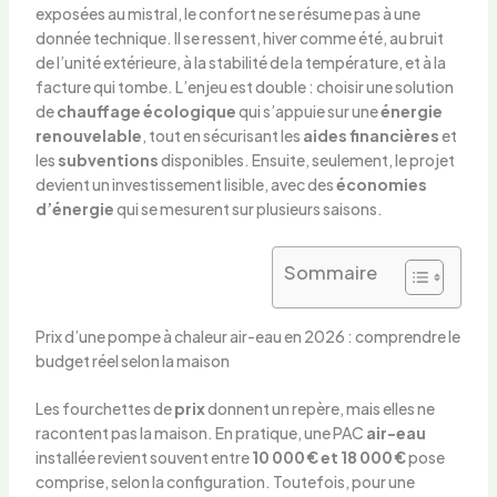
exposées au mistral, le confort ne se résume pas à une
donnée technique. Il se ressent, hiver comme été, au bruit
de l’unité extérieure, à la stabilité de la température, et à la
facture qui tombe. L’enjeu est double : choisir une solution
de
chauffage écologique
qui s’appuie sur une
énergie
renouvelable
, tout en sécurisant les
aides financières
et
les
subventions
disponibles. Ensuite, seulement, le projet
devient un investissement lisible, avec des
économies
d’énergie
qui se mesurent sur plusieurs saisons.
Sommaire
Prix d’une pompe à chaleur air-eau en 2026 : comprendre le
budget réel selon la maison
Les fourchettes de
prix
donnent un repère, mais elles ne
racontent pas la maison. En pratique, une PAC
air-eau
installée revient souvent entre
10 000 € et 18 000 €
pose
comprise, selon la configuration. Toutefois, pour une