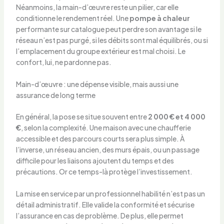
Néanmoins, la main-d’œuvre reste un pilier, car elle
conditionne le rendement réel. Une
pompe à chaleur
performante sur catalogue peut perdre son avantage si le
réseau n’est pas purgé, si les débits sont mal équilibrés, ou si
l’emplacement du groupe extérieur est mal choisi. Le
confort, lui, ne pardonne pas.
Main-d’œuvre : une dépense visible, mais aussi une
assurance de long terme
En général, la pose se situe souvent entre
2 000 € et 4 000
€
, selon la complexité. Une maison avec une chaufferie
accessible et des parcours courts sera plus simple. À
l’inverse, un réseau ancien, des murs épais, ou un passage
difficile pour les liaisons ajoutent du temps et des
précautions. Or ce temps-là protège l’investissement.
La mise en service par un professionnel habilité n’est pas un
détail administratif. Elle valide la conformité et sécurise
l’assurance en cas de problème. De plus, elle permet