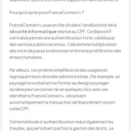
Pourquoi opter pour FranceConnect+ ?
FranceConnect+ joue un rôle clé dans l’amélioration de la
sécurité informatique
relative au CPF. Ce dispositif
centralisé permet une authentification forte, validée par
des services publics reconnus. Cela évite la multiplication
des mots de passe à mémoriser et limite la prolifération des
erreurs humaines.
Par ailleurs, ce système simplifie la vie des usagers en
regroupant leurs données administratives. Par exemple, un
paysagiste souhaitant se former au design paysager
durable peut se connecter en quelques clics avec ses
identifiants FranceConnect+, sécurisant
automatiquement la transaction de financement via son
solde CPF.
Cette méthode d’authentification réduit également les
fraudes, qui perturbent parfois la gestion des droits. Le