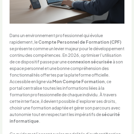
Dans un environnement professionnel qui évolue
rapidement, le
Compte Personnel de Formation (CPF)
se présente comme un levier majeur pour le développement
continu des compétences. En 2026, optimiser l’utilisation
de ce dispositif passe par une
connexion sécurisée
à son
espace personnel et une bonne compréhension des
fonctionnalités offertes par la plateforme officielle.
Accessible en ligne via
Mon Compte Formation
, ce
portail centralise toutes les informations liées à la
formation professionnelle de chaque individu. À travers
cette interface, il devient possible d’explorer ses droits,
choisir une formation adaptée et gérer son parcours avec
autonomie tout en respectant les impératifs de
sécurité
informatique
.