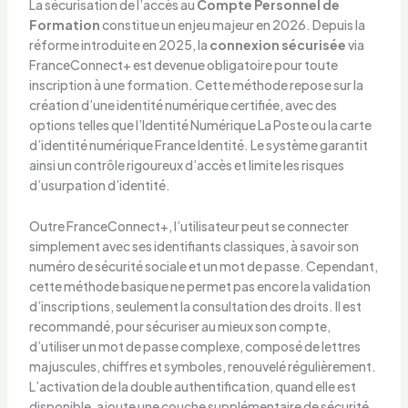
La sécurisation de l’accès au
Compte Personnel de
Formation
constitue un enjeu majeur en 2026. Depuis la
réforme introduite en 2025, la
connexion sécurisée
via
FranceConnect+ est devenue obligatoire pour toute
inscription à une formation. Cette méthode repose sur la
création d’une identité numérique certifiée, avec des
options telles que l’Identité Numérique La Poste ou la carte
d’identité numérique France Identité. Le système garantit
ainsi un contrôle rigoureux d’accès et limite les risques
d’usurpation d’identité.
Outre FranceConnect+, l’utilisateur peut se connecter
simplement avec ses identifiants classiques, à savoir son
numéro de sécurité sociale et un mot de passe. Cependant,
cette méthode basique ne permet pas encore la validation
d’inscriptions, seulement la consultation des droits. Il est
recommandé, pour sécuriser au mieux son compte,
d’utiliser un mot de passe complexe, composé de lettres
majuscules, chiffres et symboles, renouvelé régulièrement.
L’activation de la double authentification, quand elle est
disponible, ajoute une couche supplémentaire de sécurité.