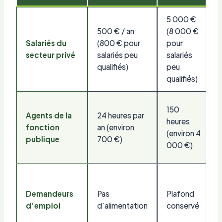
5 000 €
500 € / an
(8 000 €
Salariés du
(800 € pour
pour
secteur privé
salariés peu
salariés
qualifiés)
peu
qualifiés)
150
Agents de la
24 heures par
heures
fonction
an (environ
(environ 4
publique
700 €)
000 €)
Demandeurs
Pas
Plafond
d’emploi
d’alimentation
conservé