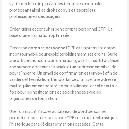
système détecte plus vite les tentatives anormales,
protégeant ainsi les droits acquis et les projets
professionnels des usagers.
Créer, gérer et consulter son compte personnel CPF : La
base d’une formation optimisée
Créer son
compte personnel
CPF est la première étape
incontournable pour exploiter pleinement ses droits. Sur le
site officiel moncompteformation.gouv.fr, il suffit d’utiliser
son numéro de sécurité sociale et une adresse email valide
pour s’inscrire. Un email de confirmation est envoyé afin de
valider cette création. L’importance d’utiliser une adresse
mail régulièrement contrôlée est soulignée, car elle sert à la
fois pour les notifications et les échanges avec les
organismes de formation.
Une fois inscrit, l’accès au tableau de bord personnel
permet de consulter son solde CPF en temps réel ainsi que
l’historique détaillé des formations passées. Cette