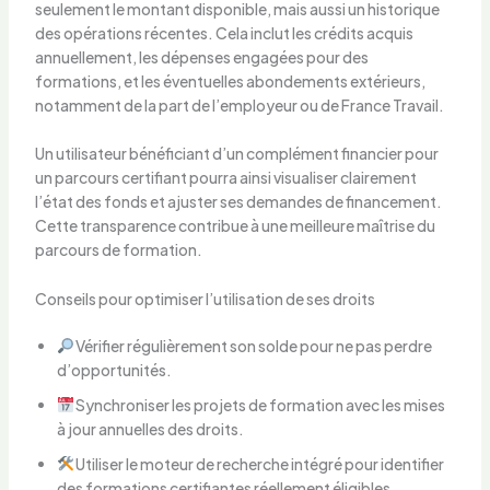
seulement le montant disponible, mais aussi un historique
des opérations récentes. Cela inclut les crédits acquis
annuellement, les dépenses engagées pour des
formations, et les éventuelles abondements extérieurs,
notamment de la part de l’employeur ou de France Travail.
Un utilisateur bénéficiant d’un complément financier pour
un parcours certifiant pourra ainsi visualiser clairement
l’état des fonds et ajuster ses demandes de financement.
Cette transparence contribue à une meilleure maîtrise du
parcours de formation.
Conseils pour optimiser l’utilisation de ses droits
Vérifier régulièrement son solde pour ne pas perdre
d’opportunités.
Synchroniser les projets de formation avec les mises
à jour annuelles des droits.
Utiliser le moteur de recherche intégré pour identifier
des formations certifiantes réellement éligibles.