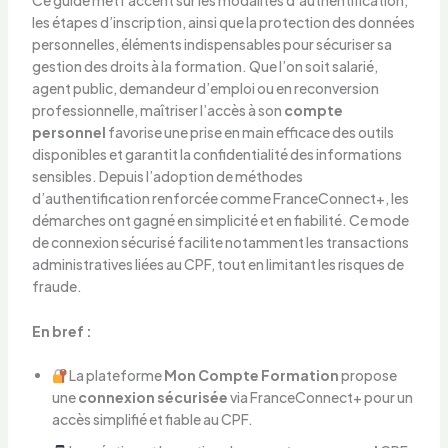
Ce guide met l’accent sur les modalités d’authentification,
les étapes d’inscription, ainsi que la protection des données
personnelles, éléments indispensables pour sécuriser sa
gestion des droits à la formation. Que l’on soit salarié,
agent public, demandeur d’emploi ou en reconversion
professionnelle, maîtriser l’accès à son
compte
personnel
favorise une prise en main efficace des outils
disponibles et garantit la confidentialité des informations
sensibles. Depuis l’adoption de méthodes
d’authentification renforcée comme FranceConnect+, les
démarches ont gagné en simplicité et en fiabilité. Ce mode
de connexion sécurisé facilite notamment les transactions
administratives liées au CPF, tout en limitant les risques de
fraude.
En bref :
La plateforme
Mon Compte Formation
propose
une
connexion sécurisée
via FranceConnect+ pour un
accès simplifié et fiable au CPF.