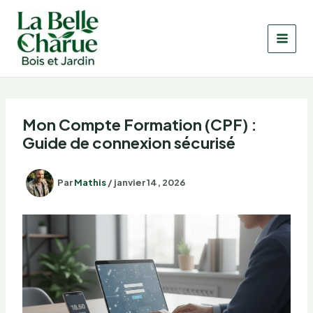
Aller
au
contenu
Mon Compte Formation (CPF) :
Guide de connexion sécurisé
Par
Mathis
/
janvier 14, 2026