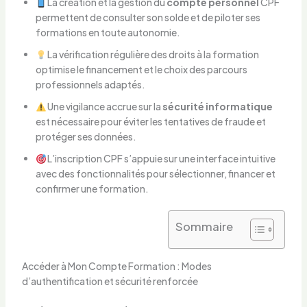
La création et la gestion du
compte personnel
CPF
permettent de consulter son solde et de piloter ses
formations en toute autonomie.
La vérification régulière des droits à la formation
optimise le financement et le choix des parcours
professionnels adaptés.
Une vigilance accrue sur la
sécurité informatique
est nécessaire pour éviter les tentatives de fraude et
protéger ses données.
L’inscription CPF s’appuie sur une interface intuitive
avec des fonctionnalités pour sélectionner, financer et
confirmer une formation.
Sommaire
Accéder à Mon Compte Formation : Modes
d’authentification et sécurité renforcée