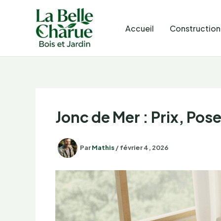
Aller
au
Accueil
Construction
contenu
Jonc de Mer : Prix, Pose
Par
Mathis
/
février 4, 2026