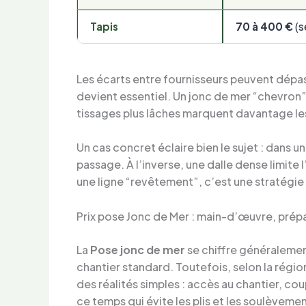
Tapis
70 à 400 €
(se
Les écarts entre fournisseurs peuvent dépa
devient essentiel. Un jonc de mer “chevron” o
tissages plus lâches marquent davantage le
Un cas concret éclaire bien le sujet : dans un
passage. À l’inverse, une dalle dense limite
une ligne “revêtement”, c’est une stratégie 
Prix pose Jonc de Mer : main-d’œuvre, prépa
La
Pose jonc de mer
se chiffre généralemen
chantier standard. Toutefois, selon la région
des réalités simples : accès au chantier, c
ce temps qui évite les plis et les soulèvemen