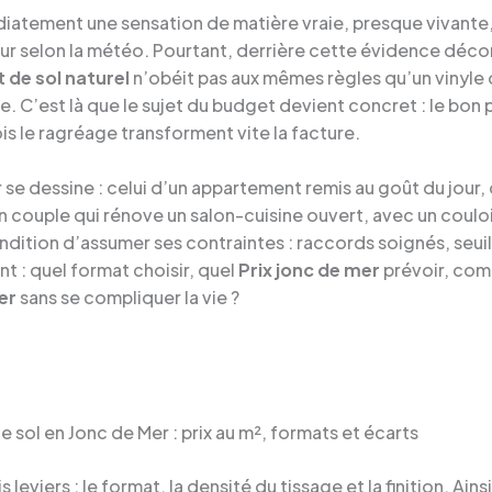
iatement une sensation de matière vraie, presque vivante, 
ur selon la météo. Pourtant, derrière cette évidence déco
de sol naturel
n’obéit pas aux mêmes règles qu’un vinyle 
e. C’est là que le sujet du budget devient concret : le bon 
ois le ragréage transforment vite la facture.
se dessine : celui d’un appartement remis au goût du jour,
un couple qui rénove un salon-cuisine ouvert, avec un coulo
ndition d’assumer ses contraintes : raccords soignés, seuils
t : quel format choisir, quel
Prix jonc de mer
prévoir, comm
er
sans se compliquer la vie ?
ol en Jonc de Mer : prix au m², formats et écarts
s leviers : le format, la densité du tissage et la finition. A