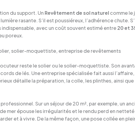
ration du support. Un
Revêtement de sol naturel
comme le j
 lumière rasante. S’il est poussiéreux, l’adhérence chute. S’i
s indispensable, avec un coût souvent estimé entre
20 et 3
eu poreux.
 solier, solier-moquettiste, entreprise de revêtements
rlocuteur reste le solier ou le solier-moquettiste. Son avant
ords de lés. Une entreprise spécialisée fait aussi l’affaire, 
eux détaille la préparation, la colle, les plinthes, ainsi que le
 du professionnel. Sur un séjour de 20 m², par exemple, un 
nc de mer épouse les irrégularités et le rendu perd en nettet
der et à vivre. De la même façon, une pose collée en plein 