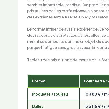
sembler imbattable, tandis qu’un produit con
prix utilisés par les professionnels placent
des extrêmes entre
10 €
et
115 € / m²
selon 
Le format influence aussi l’expérience. Le
des raccords discrets. Les dalles, elles, s
mer
, il se comporte comme un objet de décor
parquet fatigué sans gros travaux. En contre
Tableau des prix du jonc de mer selon le fo
Format
Fourchette c
Moquette / rouleau
10 à 80 € / m
Dalles
15 à 115 € / m