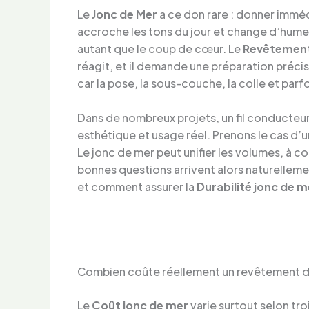
Le
Jonc de Mer
a ce don rare : donner imméd
accroche les tons du jour et change d’hume
autant que le coup de cœur. Le
Revêtement 
réagit, et il demande une préparation précis
car la pose, la sous-couche, la colle et parf
Dans de nombreux projets, un fil conducteur 
esthétique et usage réel. Prenons le cas d’
Le jonc de mer peut unifier les volumes, à co
bonnes questions arrivent alors naturellemen
et comment assurer la
Durabilité jonc de m
Combien coûte réellement un revêtement de s
Le
Coût jonc de mer
varie surtout selon troi