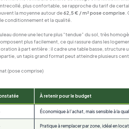
trecollé, plus confortable, se rapproche du tarif de certai
 souvent la moyenne autour de
62,5 € / m² pose comprise
.
le conditionnement et la qualité.
 rouleau donne une lecture plus “tendue” du sol, très hom
e composent plus facilement, ce qui rassure dans les logem
ation à part entière : il cadre une table basse, structure 
partie, un tapis grand format peut atteindre plusieurs cen
rmat (pose comprise)
onstatée
À retenir pour le budget
²
Économique à l’achat, mais sensible à la qu
²
Pratique à remplacer par zone, idéal en loc