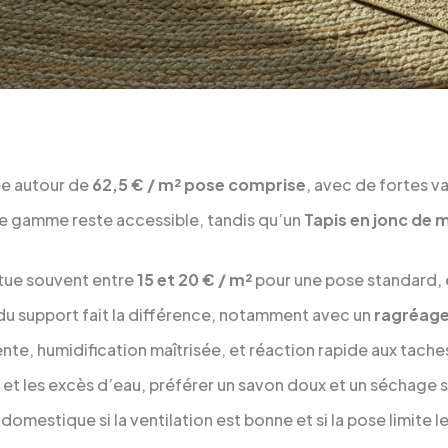
e autour de
62,5 € / m² pose comprise
, avec de fortes va
 de gamme reste accessible, tandis qu’un
Tapis en jonc de 
itue souvent entre
15 et 20 € / m²
pour une pose standard, 
 du support fait la différence, notamment avec un
ragréag
ente, humidification maîtrisée, et réaction rapide aux tache
r et les excès d’eau, préférer un savon doux et un séchage 
domestique si la ventilation est bonne et si la pose limite l