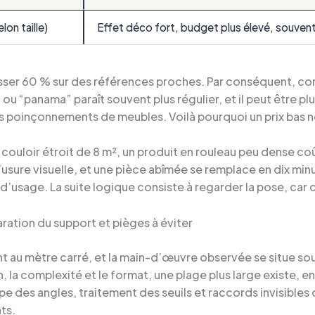
lon taille)
Effet déco fort, budget plus élevé, souvent 
sser 60 % sur des références proches. Par conséquent, com
u “panama” paraît souvent plus régulier, et il peut être plus
s poinçonnements de meubles. Voilà pourquoi un prix bas ne
 couloir étroit de 8 m², un produit en rouleau peu dense coût
 l’usure visuelle, et une pièce abîmée se remplace en dix m
d’usage. La suite logique consiste à regarder la pose, car c
ration du support et pièges à éviter
t au mètre carré, et la main-d’œuvre observée se situe so
, la complexité et le format, une plage plus large existe, e
oupe des angles, traitement des seuils et raccords invisibl
ts.