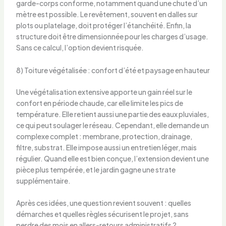
garde-corps conforme, notamment quand une chute d’un
mètre est possible. Le revêtement, souvent en dalles sur
plots ou platelage, doit protéger l’étanchéité. Enfin, la
structure doit être dimensionnée pour les charges d’usage.
Sans ce calcul, l’option devient risquée.
8) Toiture végétalisée : confort d’été et paysage en hauteur
Une végétalisation extensive apporte un gain réel sur le
confort en période chaude, car elle limite les pics de
température. Elle retient aussi une partie des eaux pluviales,
ce qui peut soulager le réseau. Cependant, elle demande un
complexe complet : membrane, protection, drainage,
filtre, substrat. Elle impose aussi un entretien léger, mais
régulier. Quand elle est bien conçue, l’extension devient une
pièce plus tempérée, et le jardin gagne une strate
supplémentaire.
Après ces idées, une question revient souvent : quelles
démarches et quelles règles sécurisent le projet, sans
perdre des mois en allers-retours administratifs ?