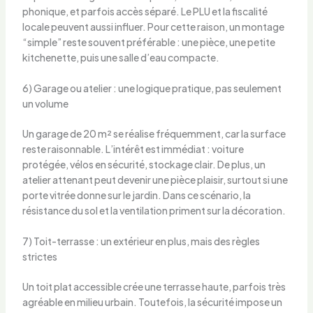
phonique, et parfois accès séparé. Le PLU et la fiscalité
locale peuvent aussi influer. Pour cette raison, un montage
“simple” reste souvent préférable : une pièce, une petite
kitchenette, puis une salle d’eau compacte.
6) Garage ou atelier : une logique pratique, pas seulement
un volume
Un garage de 20 m² se réalise fréquemment, car la surface
reste raisonnable. L’intérêt est immédiat : voiture
protégée, vélos en sécurité, stockage clair. De plus, un
atelier attenant peut devenir une pièce plaisir, surtout si une
porte vitrée donne sur le jardin. Dans ce scénario, la
résistance du sol et la ventilation priment sur la décoration.
7) Toit-terrasse : un extérieur en plus, mais des règles
strictes
Un toit plat accessible crée une terrasse haute, parfois très
agréable en milieu urbain. Toutefois, la sécurité impose un