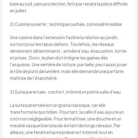
baie au sud, sans protection, finit par rendre la pièce difficile
en juillet.
2) Cuisine ouverte : technique cachée, convivialité visible
Une cuisine dans l’extension facilite la relation au jardin,
surtout pour les repas dehors. Toutefois, les réseaux
deviennent déterminants : arrivée d’eau, évacuation, hotte
et prises. Donc, le plan doit intégrer les gaines dès
l’esquisse. Une verrière de toiture, partielle, peut aussi jouer
le rôle de puits de lumière, mais elle demande une parfaite
maîtrise de l’étanchéité.
3) Suite parentale : confort, intimité et petite salle d’eau
La suite parentale est un grand classique, car elle
transforme le quotidien. Pourtant, la salle d’eau ajoute un
coût non négligeable. Pour le maîtriser, une douche et un
meuble vasque bien placés évitent de longs réseaux. Par
ailleurs, une fenêtre haute préserve l’intimité tout en