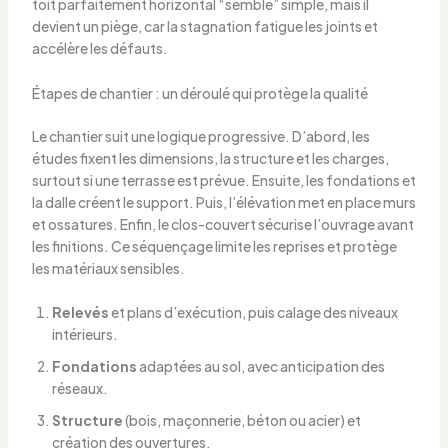
toit parfaitement horizontal “semble” simple, mais il
devient un piège, car la stagnation fatigue les joints et
accélère les défauts.
Étapes de chantier : un déroulé qui protège la qualité
Le chantier suit une logique progressive. D’abord, les
études fixent les dimensions, la structure et les charges,
surtout si une terrasse est prévue. Ensuite, les fondations et
la dalle créent le support. Puis, l’élévation met en place murs
et ossatures. Enfin, le clos-couvert sécurise l’ouvrage avant
les finitions. Ce séquençage limite les reprises et protège
les matériaux sensibles.
Relevés
et plans d’exécution, puis calage des niveaux
intérieurs.
Fondations
adaptées au sol, avec anticipation des
réseaux.
Structure
(bois, maçonnerie, béton ou acier) et
création des ouvertures.