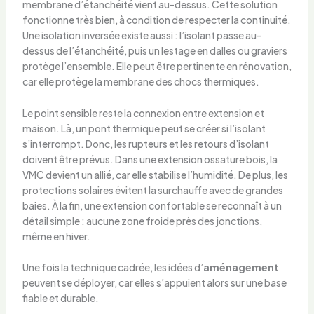
membrane d’étanchéité vient au-dessus. Cette solution
fonctionne très bien, à condition de respecter la continuité.
Une isolation inversée existe aussi : l’isolant passe au-
dessus de l’étanchéité, puis un lestage en dalles ou graviers
protège l’ensemble. Elle peut être pertinente en rénovation,
car elle protège la membrane des chocs thermiques.
Le point sensible reste la connexion entre extension et
maison. Là, un pont thermique peut se créer si l’isolant
s’interrompt. Donc, les rupteurs et les retours d’isolant
doivent être prévus. Dans une extension ossature bois, la
VMC devient un allié, car elle stabilise l’humidité. De plus, les
protections solaires évitent la surchauffe avec de grandes
baies. À la fin, une extension confortable se reconnaît à un
détail simple : aucune zone froide près des jonctions,
même en hiver.
Une fois la technique cadrée, les idées d’
aménagement
peuvent se déployer, car elles s’appuient alors sur une base
fiable et durable.