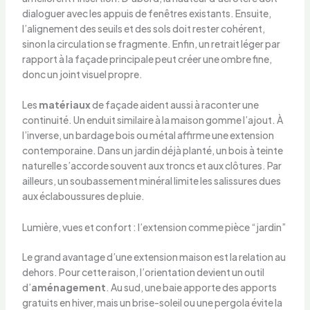
dialoguer avec les appuis de fenêtres existants. Ensuite,
l’alignement des seuils et des sols doit rester cohérent,
sinon la circulation se fragmente. Enfin, un retrait léger par
rapport à la façade principale peut créer une ombre fine,
donc un joint visuel propre.
Les
matériaux
de façade aident aussi à raconter une
continuité. Un enduit similaire à la maison gomme l’ajout. À
l’inverse, un bardage bois ou métal affirme une extension
contemporaine. Dans un jardin déjà planté, un bois à teinte
naturelle s’accorde souvent aux troncs et aux clôtures. Par
ailleurs, un soubassement minéral limite les salissures dues
aux éclaboussures de pluie.
Lumière, vues et confort : l’extension comme pièce “jardin”
Le grand avantage d’une extension maison est la relation au
dehors. Pour cette raison, l’orientation devient un outil
d’
aménagement
. Au sud, une baie apporte des apports
gratuits en hiver, mais un brise-soleil ou une pergola évite la