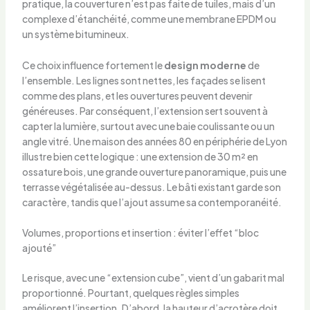
pratique, la couverture n’est pas faite de tuiles, mais d’un
complexe d’étanchéité, comme une membrane EPDM ou
un système bitumineux.
Ce choix influence fortement le
design moderne
de
l’ensemble. Les lignes sont nettes, les façades se lisent
comme des plans, et les ouvertures peuvent devenir
généreuses. Par conséquent, l’extension sert souvent à
capter la lumière, surtout avec une baie coulissante ou un
angle vitré. Une maison des années 80 en périphérie de Lyon
illustre bien cette logique : une extension de 30 m² en
ossature bois, une grande ouverture panoramique, puis une
terrasse végétalisée au-dessus. Le bâti existant garde son
caractère, tandis que l’ajout assume sa contemporanéité.
Volumes, proportions et insertion : éviter l’effet “bloc
ajouté”
Le risque, avec une “extension cube”, vient d’un gabarit mal
proportionné. Pourtant, quelques règles simples
améliorent l’insertion. D’abord, la hauteur d’acrotère doit