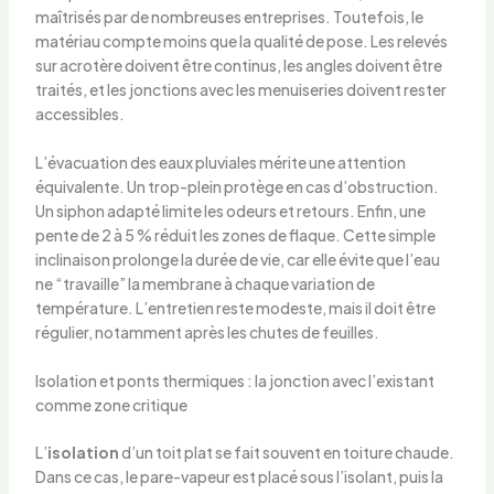
maîtrisés par de nombreuses entreprises. Toutefois, le
matériau compte moins que la qualité de pose. Les relevés
sur acrotère doivent être continus, les angles doivent être
traités, et les jonctions avec les menuiseries doivent rester
accessibles.
L’évacuation des eaux pluviales mérite une attention
équivalente. Un trop-plein protège en cas d’obstruction.
Un siphon adapté limite les odeurs et retours. Enfin, une
pente de 2 à 5 % réduit les zones de flaque. Cette simple
inclinaison prolonge la durée de vie, car elle évite que l’eau
ne “travaille” la membrane à chaque variation de
température. L’entretien reste modeste, mais il doit être
régulier, notamment après les chutes de feuilles.
Isolation et ponts thermiques : la jonction avec l’existant
comme zone critique
L’
isolation
d’un toit plat se fait souvent en toiture chaude.
Dans ce cas, le pare-vapeur est placé sous l’isolant, puis la