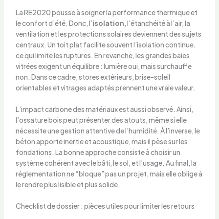
La RE2020 pousse à soigner la performance thermique et
le confort d’été. Donc, l’
isolation
, l’étanchéité à l’air, la
ventilation et les protections solaires deviennent des sujets
centraux. Un toit plat facilite souvent l’isolation continue,
ce qui limite les ruptures. En revanche, les grandes baies
vitrées exigent un équilibre : lumière oui, mais surchauffe
non. Dans ce cadre, stores extérieurs, brise-soleil
orientables et vitrages adaptés prennent une vraie valeur.
L’impact carbone des matériaux est aussi observé. Ainsi,
l’ossature bois peut présenter des atouts, même si elle
nécessite une gestion attentive de l’humidité. À l’inverse, le
béton apporte inertie et acoustique, mais il pèse sur les
fondations. La bonne approche consiste à choisir un
système cohérent avec le bâti, le sol, et l’usage. Au final, la
réglementation ne “bloque” pas un projet, mais elle oblige à
le rendre plus lisible et plus solide.
Checklist de dossier : pièces utiles pour limiter les retours