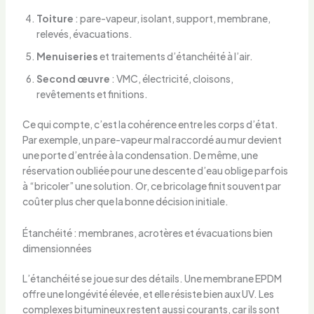
Toiture
: pare-vapeur, isolant, support, membrane,
relevés, évacuations.
Menuiseries
et traitements d’étanchéité à l’air.
Second œuvre
: VMC, électricité, cloisons,
revêtements et finitions.
Ce qui compte, c’est la cohérence entre les corps d’état.
Par exemple, un pare-vapeur mal raccordé au mur devient
une porte d’entrée à la condensation. De même, une
réservation oubliée pour une descente d’eau oblige parfois
à “bricoler” une solution. Or, ce bricolage finit souvent par
coûter plus cher que la bonne décision initiale.
Étanchéité : membranes, acrotères et évacuations bien
dimensionnées
L’étanchéité se joue sur des détails. Une membrane EPDM
offre une longévité élevée, et elle résiste bien aux UV. Les
complexes bitumineux restent aussi courants, car ils sont