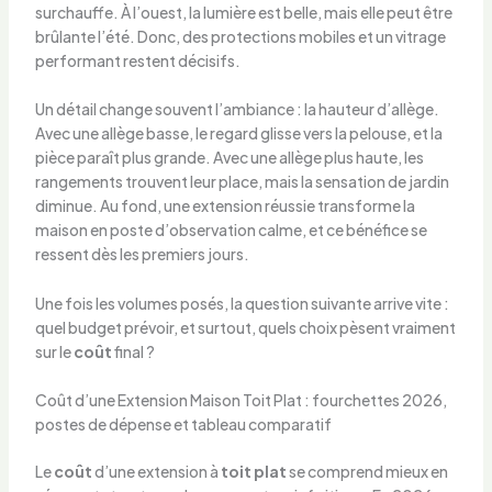
surchauffe. À l’ouest, la lumière est belle, mais elle peut être
brûlante l’été. Donc, des protections mobiles et un vitrage
performant restent décisifs.
Un détail change souvent l’ambiance : la hauteur d’allège.
Avec une allège basse, le regard glisse vers la pelouse, et la
pièce paraît plus grande. Avec une allège plus haute, les
rangements trouvent leur place, mais la sensation de jardin
diminue. Au fond, une extension réussie transforme la
maison en poste d’observation calme, et ce bénéfice se
ressent dès les premiers jours.
Une fois les volumes posés, la question suivante arrive vite :
quel budget prévoir, et surtout, quels choix pèsent vraiment
sur le
coût
final ?
Coût d’une Extension Maison Toit Plat : fourchettes 2026,
postes de dépense et tableau comparatif
Le
coût
d’une extension à
toit plat
se comprend mieux en