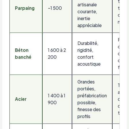
therm
artisanale
Parpaing
~1 500
traite
courante,
de
inertie
maço
appréciable
Poids
Durabilité,
coffr
Béton
1 600 à 2
rigidité,
contr
banché
200
confort
de
acoustique
fond
Grandes
Trait
portées,
antic
1 400 à 1
préfabrication
Acier
corre
900
possible,
des 
finesse des
ther
profils