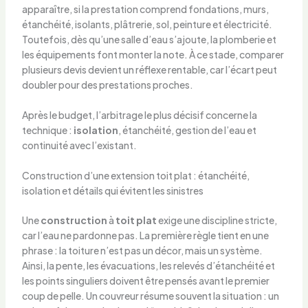
apparaître, si la prestation comprend fondations, murs,
étanchéité, isolants, plâtrerie, sol, peinture et électricité.
Toutefois, dès qu’une salle d’eau s’ajoute, la plomberie et
les équipements font monter la note. À ce stade, comparer
plusieurs devis devient un réflexe rentable, car l’écart peut
doubler pour des prestations proches.
Après le budget, l’arbitrage le plus décisif concerne la
technique :
isolation
, étanchéité, gestion de l’eau et
continuité avec l’existant.
Construction d’une extension toit plat : étanchéité,
isolation et détails qui évitent les sinistres
Une
construction
à
toit plat
exige une discipline stricte,
car l’eau ne pardonne pas. La première règle tient en une
phrase : la toiture n’est pas un décor, mais un système.
Ainsi, la pente, les évacuations, les relevés d’étanchéité et
les points singuliers doivent être pensés avant le premier
coup de pelle. Un couvreur résume souvent la situation : un