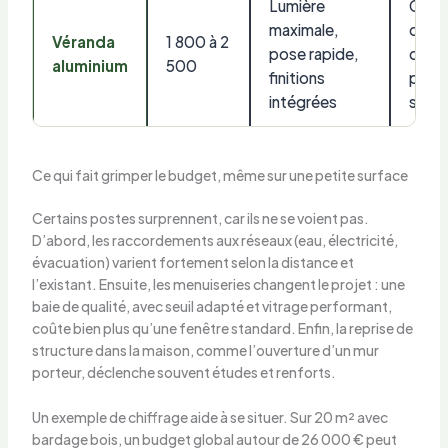
Lumière
Conf
maximale,
d’été
Véranda
1 800 à 2
pose rapide,
du vi
aluminium
500
finitions
prote
intégrées
solai
Ce qui fait grimper le budget, même sur une petite surface
Certains postes surprennent, car ils ne se voient pas.
D’abord, les raccordements aux réseaux (eau, électricité,
évacuation) varient fortement selon la distance et
l’existant. Ensuite, les menuiseries changent le projet : une
baie de qualité, avec seuil adapté et vitrage performant,
coûte bien plus qu’une fenêtre standard. Enfin, la reprise de
structure dans la maison, comme l’ouverture d’un mur
porteur, déclenche souvent études et renforts.
Un exemple de chiffrage aide à se situer. Sur 20 m² avec
bardage bois, un budget global autour de 26 000 € peut