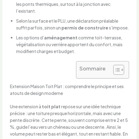
les ponts thermiques, surtout à la jonction avec
l’existant.
Selon la surface et le PLU, une déclaration préalable
suffit parfois, sinon un
permis de construire
s’impose.
Les options d’
aménagement
comme toit-terrasse,
végétalisation ou verrière apportent du confort, mais
modifient charges et budget.
Sommaire
Extension Maison Toit Plat : comprendre le principe et ses
atouts de design moderne
Une extension à
toit plat
repose sur une idée technique
précise : une toiture presque horizontale, mais avec une
pente discrète. Cette pente, souvent comprise entre 2 et 5
%, guide l’eau vers un chéneau ou une descente. Ainsi, le
volume peut rester bas et élégant, tout en restant fiable. En