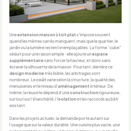
Une
extension maison
à
toit plat
s’impose souvent
quand les mètres carrés manquent, mais que le quartier, le
jardin ou la lumière restent irremplaçables. La forme “cube”
séduit pour une raison simple : elle ajoute un
espace
supplémentaire
sans forcer la hauteur, et donc sans
écraser la silhouette de la maison. Pourtant, derrière ce
design moderne
très lisible, les arbitrages sont
nombreux. Le
coût
varie selon la structure, la qualité des
menuiseries et le niveau d’
aménagement
intérieur. De
même, la réussite dépend d’une
construction
rigoureuse,
surtout sur l’étanchéité, l’
isolation
et les raccords au bâti
existant.
Dans les projets actuels, la demande porte autant sur
l’usage que sur la valeur durable. Une cuisine plus vaste, une