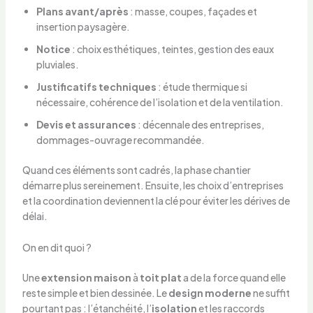
Plans avant/après
: masse, coupes, façades et
insertion paysagère.
Notice
: choix esthétiques, teintes, gestion des eaux
pluviales.
Justificatifs techniques
: étude thermique si
nécessaire, cohérence de l’isolation et de la ventilation.
Devis et assurances
: décennale des entreprises,
dommages-ouvrage recommandée.
Quand ces éléments sont cadrés, la phase chantier
démarre plus sereinement. Ensuite, les choix d’entreprises
et la coordination deviennent la clé pour éviter les dérives de
délai.
On en dit quoi ?
Une
extension maison
à
toit plat
a de la force quand elle
reste simple et bien dessinée. Le
design moderne
ne suffit
pourtant pas : l’étanchéité, l’
isolation
et les raccords