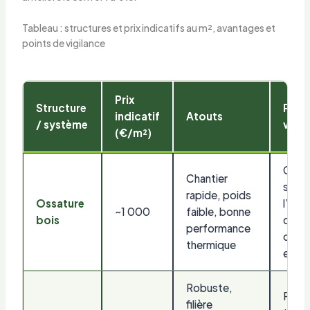
Tableau : structures et prix indicatifs au m², avantages et
points de vigilance
Prix
Structure
Poin
indicatif
Atouts
/ système
vigil
(€/m²)
Gest
Chantier
stric
rapide, poids
Ossature
l’hum
~1 000
faible, bonne
bois
détai
performance
d’éta
thermique
et ve
Robuste,
Pont
filière