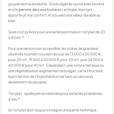
gouvernent la durabilité. Si le budget est posé avec lucidité
et si le
permis de construire
est anticipé, le projet
apporte un vrai confort, et souvent une valeur durable au
bien.
Quel coût prévoir pour une extension maison toit plat de 20
à 40 m² ?
Pour une version non accessible, les ordres de grandeur
observés tournent souvent autour de 13 000 à 20 000 €
pour 20 m², 19 500 à 30 000 € pour 30 m², puis 26 000 à
40 000 € pour 40 m². Cependant, une toiture terrasse ou
une végétalisation augmentent le budget, car la structure,
la protection de l’étanchéité et certains accessoires
deviennent nécessaires.
Toit plat : quelle pente minimale pour éviter les problèmes
d’eau ?
Un toit plat doit toujours intégrer une pente technique.