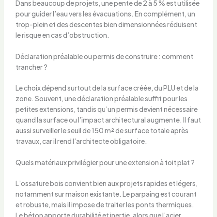
Dans beaucoup de projets, une pente de 2 à 5 % est utilisée
pour guider l’eau vers les évacuations. En complément, un
trop-plein et des descentes bien dimensionnées réduisent
le risque en cas d’obstruction.
Déclaration préalable ou permis de construire : comment
trancher ?
Le choix dépend surtout de la surface créée, du PLU et de la
zone. Souvent, une déclaration préalable suffit pour les
petites extensions, tandis qu’un permis devient nécessaire
quand la surface ou l’impact architectural augmente. Il faut
aussi surveiller le seuil de 150 m² de surface totale après
travaux, car il rend l’architecte obligatoire.
Quels matériaux privilégier pour une extension à toit plat ?
L’ossature bois convient bien aux projets rapides et légers,
notamment sur maison existante. Le parpaing est courant
et robuste, mais il impose de traiter les ponts thermiques.
Le béton apporte durabilité et inertie, alors que l’acier