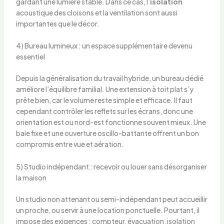
gardant une lumière stable. Dans ce cas, l’
isolation
acoustique des cloisons et la ventilation sont aussi
importantes que le décor.
4) Bureau lumineux : un espace supplémentaire devenu
essentiel
Depuis la généralisation du travail hybride, un bureau dédié
améliore l’équilibre familial. Une extension à toit plat s’y
prête bien, car le volume reste simple et efficace. Il faut
cependant contrôler les reflets sur les écrans, donc une
orientation est ou nord-est fonctionne souvent mieux. Une
baie fixe et une ouverture oscillo-battante offrent un bon
compromis entre vue et aération.
5) Studio indépendant : recevoir ou louer sans désorganiser
la maison
Un studio non attenant ou semi-indépendant peut accueillir
un proche, ou servir à une location ponctuelle. Pourtant, il
impose des exigences : compteur, évacuation, isolation