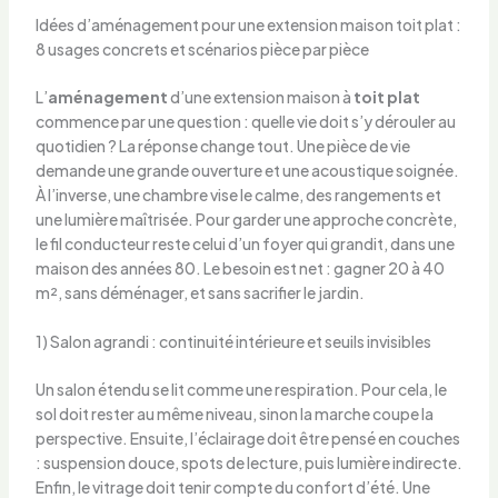
Idées d’aménagement pour une extension maison toit plat :
8 usages concrets et scénarios pièce par pièce
L’
aménagement
d’une extension maison à
toit plat
commence par une question : quelle vie doit s’y dérouler au
quotidien ? La réponse change tout. Une pièce de vie
demande une grande ouverture et une acoustique soignée.
À l’inverse, une chambre vise le calme, des rangements et
une lumière maîtrisée. Pour garder une approche concrète,
le fil conducteur reste celui d’un foyer qui grandit, dans une
maison des années 80. Le besoin est net : gagner 20 à 40
m², sans déménager, et sans sacrifier le jardin.
1) Salon agrandi : continuité intérieure et seuils invisibles
Un salon étendu se lit comme une respiration. Pour cela, le
sol doit rester au même niveau, sinon la marche coupe la
perspective. Ensuite, l’éclairage doit être pensé en couches
: suspension douce, spots de lecture, puis lumière indirecte.
Enfin, le vitrage doit tenir compte du confort d’été. Une