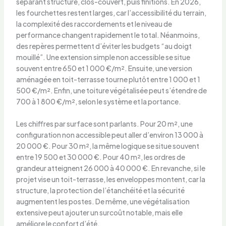
séparant structure, clos-couvert, puis finitions. En 2026,
les fourchettes restent larges, car l’accessibilité du terrain,
la complexité des raccordements et le niveau de
performance changent rapidement le total. Néanmoins,
des repères permettent d’éviter les budgets “au doigt
mouillé”. Une extension simple non accessible se situe
souvent entre 650 et 1 000 €/m². Ensuite, une version
aménagée en toit-terrasse tourne plutôt entre 1 000 et 1
500 €/m². Enfin, une toiture végétalisée peut s’étendre de
700 à 1 800 €/m², selon le système et la portance.
Les chiffres par surface sont parlants. Pour 20 m², une
configuration non accessible peut aller d’environ 13 000 à
20 000 €. Pour 30 m², la même logique se situe souvent
entre 19 500 et 30 000 €. Pour 40 m², les ordres de
grandeur atteignent 26 000 à 40 000 €. En revanche, si le
projet vise un toit-terrasse, les enveloppes montent, car la
structure, la protection de l’étanchéité et la sécurité
augmentent les postes. De même, une végétalisation
extensive peut ajouter un surcoût notable, mais elle
améliore le confort d’été.