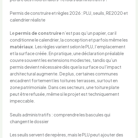
Permis de construire et règles 2026 : PLU, seuils, RE2020 et
calendrier réaliste
Le
permis de construire
n’est pas qu’un papier, car il
conditionne le calendrier, la conception et parfois même les
matériaux
. Les règles varient selon le PLU, l’emplacement
et la surface créée. En pratique, une déclaration préalable
couvre souvent les extensions modestes, tandis qu’un
permis devient nécessaire dès que la surface ou l’impact
architectural augmente. De plus, certaines communes
encadrent fortement les toitures terrasses, surtout en
zone patrimoniale. Dans ces secteurs, une toiture plate
peut être refusée, même si le projet est techniquement
impeccable.
Seuils administratifs : comprendre les bascules qui
changent le dossier
Les seuils servent de repères, mais le PLU peut ajouter des