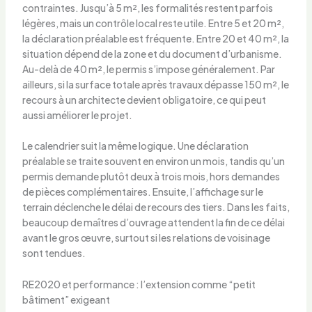
contraintes. Jusqu’à 5 m², les formalités restent parfois
légères, mais un contrôle local reste utile. Entre 5 et 20 m²,
la déclaration préalable est fréquente. Entre 20 et 40 m², la
situation dépend de la zone et du document d’urbanisme.
Au-delà de 40 m², le permis s’impose généralement. Par
ailleurs, si la surface totale après travaux dépasse 150 m², le
recours à un architecte devient obligatoire, ce qui peut
aussi améliorer le projet.
Le calendrier suit la même logique. Une déclaration
préalable se traite souvent en environ un mois, tandis qu’un
permis demande plutôt deux à trois mois, hors demandes
de pièces complémentaires. Ensuite, l’affichage sur le
terrain déclenche le délai de recours des tiers. Dans les faits,
beaucoup de maîtres d’ouvrage attendent la fin de ce délai
avant le gros œuvre, surtout si les relations de voisinage
sont tendues.
RE2020 et performance : l’extension comme “petit
bâtiment” exigeant