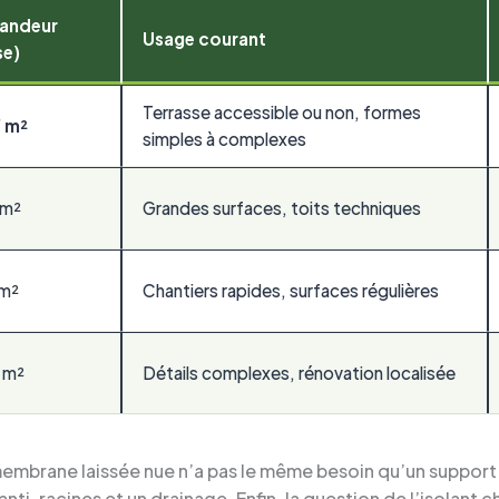
randeur
Usage courant
se)
Terrasse accessible ou non, formes
/ m²
simples à complexes
 m²
Grandes surfaces, toits techniques
 m²
Chantiers rapides, surfaces régulières
 m²
Détails complexes, rénovation localisée
e membrane laissée nue n’a pas le même besoin qu’un support
ti-racines et un drainage. Enfin, la question de l’isolant c