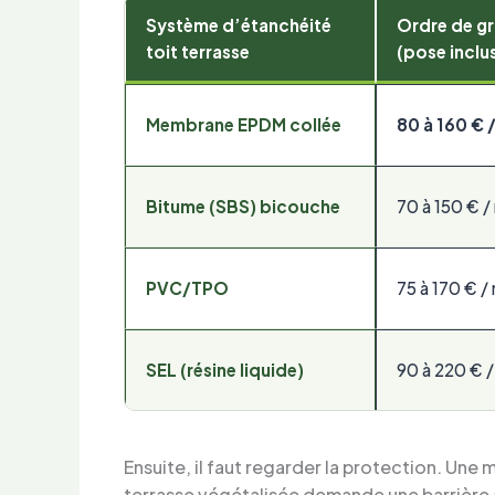
Système d’étanchéité
Ordre de g
toit terrasse
(pose inclu
Membrane EPDM
collée
80 à 160 € 
Bitume (SBS) bicouche
70 à 150 € /
PVC/TPO
75 à 170 € /
SEL (résine liquide)
90 à 220 € /
Ensuite, il faut regarder la protection. Un
terrasse végétalisée demande une barrière an