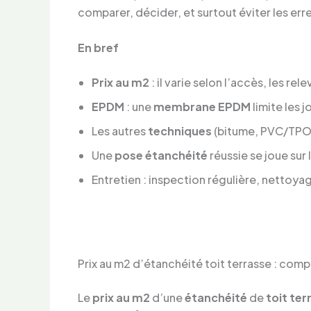
comparer, décider, et surtout éviter les err
En bref
Prix au m2
: il varie selon l’accès, les re
EPDM
: une
membrane EPDM
limite les j
Les autres
techniques
(bitume, PVC/TPO, 
Une
pose étanchéité
réussie se joue sur 
Entretien : inspection régulière, nettoya
Prix au m2 d’étanchéité toit terrasse : comp
Le
prix au m2
d’une
étanchéité
de
toit ter