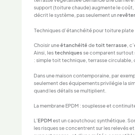
support (toiture chaude) augmente le coût, ma
décrit le système, pas seulement un
revête
Techniques d’étanchéité pour toiture plate
Choisir une
étanchéité
de
toit terrasse
, c
Ainsi, les
techniques
se comparent surtout su
: simple toit technique, terrasse circulable,
Dans une maison contemporaine, par exemple
seulement des équipements privilégie la simp
quand les détails se multiplient.
La membrane EPDM : souplesse et continuit
L’
EPDM
est un caoutchouc synthétique. Son 
les risques se concentrent sur les relevés et