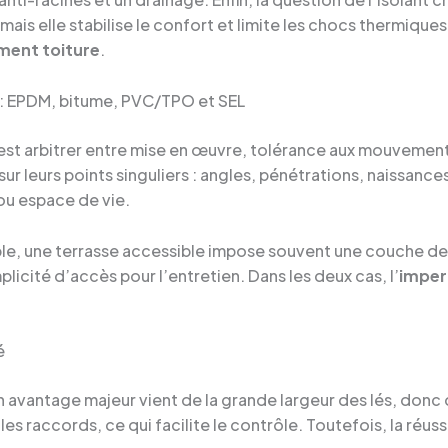
is elle stabilise le confort et limite les chocs thermiques. L
ment toiture
.
 : EPDM, bitume, PVC/TPO et SEL
’est arbitrer entre mise en œuvre, tolérance aux mouvement
r leurs points singuliers : angles, pénétrations, naissances
 ou espace de vie.
, une terrasse accessible impose souvent une couche de pr
licité d’accès pour l’entretien. Dans les deux cas, l’
imper
é
avantage majeur vient de la grande largeur des lés, donc d
 les raccords, ce qui facilite le contrôle. Toutefois, la ré