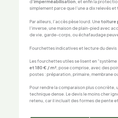
d’
imperméabilisation
, et enfin la protect
simplement parce que l’une a dix relevés et 
Par ailleurs, l’accès pèse lourd. Une
toiture 
l’inverse, une maison de plain-pied avec accès
de vie, garde-corps, ou échafaudage peuve
Fourchettes indicatives et lecture du devis
Les fourchettes utiles se lisent en “système
et 180 € / m²
, pose comprise, avec des point
postes : préparation, primaire, membrane ou
Pour rendre la comparaison plus concrète, un
technique dense. Le devis le moins cher ignor
retenu, car il incluait des formes de pente et