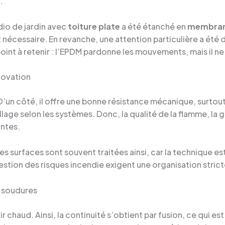
.
udio de jardin avec
toiture plate
a été étanché en
membra
ct nécessaire. En revanche, une attention particulière a été
point à retenir : l’EPDM pardonne les mouvements, mais il ne
novation
 D’un côté, il offre une bonne résistance mécanique, surto
llage selon les systèmes. Donc, la qualité de la flamme, la
ntes.
s surfaces sont souvent traitées ainsi, car la technique es
estion des risques incendie exigent une organisation strict
 soudures
chaud. Ainsi, la continuité s’obtient par fusion, ce qui es