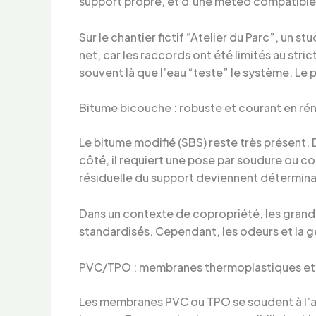
support propre, et d’une météo compatible
Sur le chantier fictif “Atelier du Parc”, un st
net, car les raccords ont été limités au stri
souvent là que l’eau “teste” le système. Le 
Bitume bicouche : robuste et courant en ré
Le bitume modifié (SBS) reste très présent.
côté, il requiert une pose par soudure ou co
résiduelle du support deviennent détermina
Dans un contexte de copropriété, les grande
standardisés. Cependant, les odeurs et la g
PVC/TPO : membranes thermoplastiques et
Les membranes PVC ou TPO se soudent à l’air 