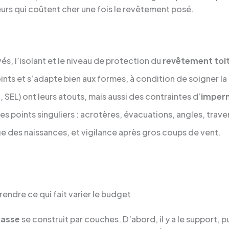
eurs qui coûtent cher une fois le revêtement posé.
levés, l’isolant et le niveau de protection du
revêtement toi
oints et s’adapte bien aux formes, à condition de soigner la c
SEL) ont leurs atouts, mais aussi des contraintes d’
imperm
les points singuliers : acrotères, évacuations, angles, trave
ge des naissances, et vigilance après gros coups de vent.
rendre ce qui fait varier le budget
rasse
se construit par couches. D’abord, il y a le support, p