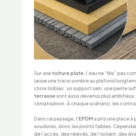
Sur une
toiture plate
, l’eau ne “file” pas co
laisse une trace sombre au plafond longtemp
choix lisibles : un support sain, une pente 
terrasse
sont aussi devenus plus ambitieux :
climatisation. À chaque scénario, les contr
Dans ce paysage, l’
EPDM
a pris une place à 
soudures, donc les points faibles. Cependant,
de l’accès, des relevés, de l’isolant, des év