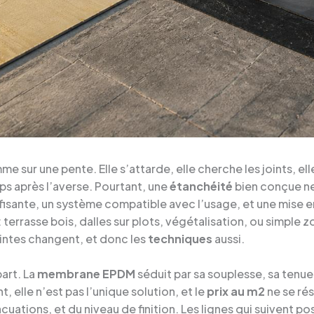
mme sur une pente. Elle s’attarde, elle cherche les joints, elle
s après l’averse. Pourtant, une
étanchéité
bien conçue ne 
suffisante, un système compatible avec l’usage, et une mise
 terrasse bois, dalles sur plots, végétalisation, ou simple
aintes changent, et donc les
techniques
aussi.
part. La
membrane EPDM
séduit par sa souplesse, sa tenue 
 elle n’est pas l’unique solution, et le
prix au m2
ne se ré
acuations, et du niveau de finition. Les lignes qui suivent p