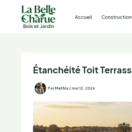
Aller
au
Accueil
Construction
contenu
Étanchéité Toit Terrass
Par
Mathis
/
mai 12, 2026