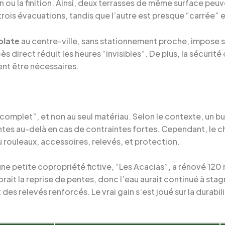
ion ou la finition. Ainsi, deux terrasses de même surface peu
trois évacuations, tandis que l’autre est presque “carrée” 
plate
au centre-ville, sans stationnement proche, impose s
 direct réduit les heures “invisibles”. De plus, la sécurité 
nt être nécessaires.
 complet”, et non au seul matériau. Selon le contexte, un b
es au-delà en cas de contraintes fortes. Cependant, le chiff
 rouleaux, accessoires, relevés, et protection.
e petite copropriété fictive, “Les Acacias”, a rénové 120 
ait la reprise de pentes, donc l’eau aurait continué à stagn
 des relevés renforcés. Le vrai gain s’est joué sur la durabili