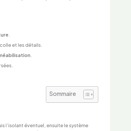
ture
.
olle et les détails.
éabilisation
.
rsées.
Sommaire
uis l’isolant éventuel, ensuite le système