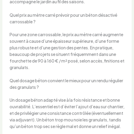
accompagne le jardin au fil des saisons.
Quel prix au mètre carré prévoir pour un béton désactivé
carrossable ?
Pour une zone carrossable, le prix au mètre carré augmente
souvent à cause d’une épaisseur supérieure, d’une forme
plus robuste et d’une gestion des pentes. En pratique,
beaucoup de projets se situent fréquemment dans une
fourchette de 90 à 160 € / m² posé, selon accès, finitions et
granulats.
Quel dosage béton convient le mieux pour un rendu régulier
des granulats ?
Un dosage béton adapté vise à la fois résistance et bonne
ouvrabilité. L’essentiel est d’éviter l’ajout d’eau sur chantier,
et de privilégier une consistance contrôlée (éventuellement
via adjuvant). Un béton trop mou noie les granulats, tandis
qu’un béton trop sec se règle mal et donne un relief inégal.