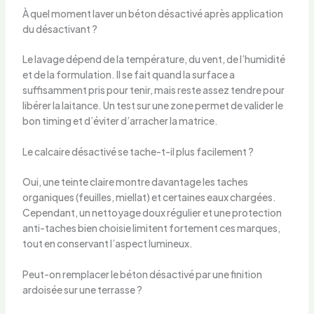
À quel moment laver un béton désactivé après application
du désactivant ?
Le lavage dépend de la température, du vent, de l’humidité
et de la formulation. Il se fait quand la surface a
suffisamment pris pour tenir, mais reste assez tendre pour
libérer la laitance. Un test sur une zone permet de valider le
bon timing et d’éviter d’arracher la matrice.
Le calcaire désactivé se tache-t-il plus facilement ?
Oui, une teinte claire montre davantage les taches
organiques (feuilles, miellat) et certaines eaux chargées.
Cependant, un nettoyage doux régulier et une protection
anti-taches bien choisie limitent fortement ces marques,
tout en conservant l’aspect lumineux.
Peut-on remplacer le béton désactivé par une finition
ardoisée sur une terrasse ?