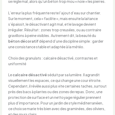
se règle mal, alors qu’un béton trop mou « noie » les pierres.
L’erreur la plus fréquente reste l’ajout d’eau sur chantier.
Sur le moment, cela « facilite », mais ensuite la laitance
s’épaissit, le désactivant agit mal, et le lavage devient
irrégulier. Résultat : zones trop creusées, ou au contraire
gravillons à peine visibles. Autrement dit, la beauté du
béton décoratif
dépend d’une discipline simple : garder
une consistance stable et adaptée à la météo.
Choix des granulats : calcaire désactivé, contrastes et
uniformité
Le
calcaire désactivé
séduit par sa lumière. Il agrandit
visuellement les espaces, ce qui change une cour étroite.
Cependant, il révèle aussi plus vite certaines taches, surtout
près des bacs à plantes ou des zones de repas. Donc, une
protection de surface et un nettoyage régulier prennent
plus d’importance. Pour un jardin de style méditerranéen,
ce choix se marie très bien avec des graminées, des oliviers,
et des murs clairs.