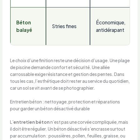
Béton
Économique,
Stries fines
balayé
antidérapant
Le choix d’une finition reste une décision d’usage. Une plage
de piscine demande confort et sécurité. Une allée
carrossable exige résistance et gestion des pentes. Dans
tous les cas, l’esthétique doit rester au service du quotidien,
car un sol se vit avant de se photographier.
Entretien béton : nettoyage, protection et réparations
pour garder un béton désactivé durable
L’
entretien béton
n’est pas une corvée compliquée, mais
il doit être régulier. Un béton désactivé s’encrasse surtout
par accumulation : poussières, pollen, feuilles, graisse, ou