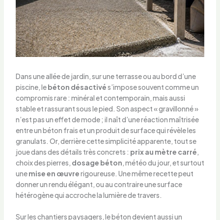
Dans une allée de jardin, sur une terrasse ou au bord d’une
piscine, le
béton désactivé
s’impose souvent comme un
compromis rare : minéral et contemporain, mais aussi
stable et rassurant sous le pied. Son aspect « gravillonné »
n’est pas un effet de mode ; il naît d’une réaction maîtrisée
entre un béton frais et un produit de surface qui révèle les
granulats. Or, derrière cette simplicité apparente, tout se
joue dans des détails très concrets :
prix au mètre carré
,
choix des pierres,
dosage béton
, météo du jour, et surtout
une
mise en œuvre
rigoureuse. Une même recette peut
donner un rendu élégant, ou au contraire une surface
hétérogène qui accroche la lumière de travers.
Sur les chantiers paysagers, le béton devient aussi un