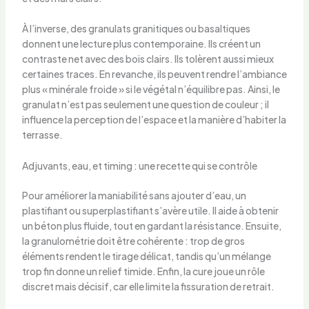
À l’inverse, des granulats granitiques ou basaltiques
donnent une lecture plus contemporaine. Ils créent un
contraste net avec des bois clairs. Ils tolèrent aussi mieux
certaines traces. En revanche, ils peuvent rendre l’ambiance
plus « minérale froide » si le végétal n’équilibre pas. Ainsi, le
granulat n’est pas seulement une question de couleur ; il
influence la perception de l’espace et la manière d’habiter la
terrasse.
Adjuvants, eau, et timing : une recette qui se contrôle
Pour améliorer la maniabilité sans ajouter d’eau, un
plastifiant ou superplastifiant s’avère utile. Il aide à obtenir
un béton plus fluide, tout en gardant la résistance. Ensuite,
la granulométrie doit être cohérente : trop de gros
éléments rendent le tirage délicat, tandis qu’un mélange
trop fin donne un relief timide. Enfin, la cure joue un rôle
discret mais décisif, car elle limite la fissuration de retrait.