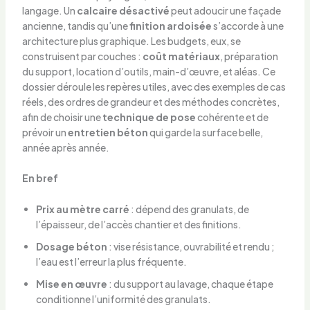
langage. Un
calcaire désactivé
peut adoucir une façade
ancienne, tandis qu’une
finition ardoisée
s’accorde à une
architecture plus graphique. Les budgets, eux, se
construisent par couches :
coût matériaux
, préparation
du support, location d’outils, main-d’œuvre, et aléas. Ce
dossier déroule les repères utiles, avec des exemples de cas
réels, des ordres de grandeur et des méthodes concrètes,
afin de choisir une
technique de pose
cohérente et de
prévoir un
entretien béton
qui garde la surface belle,
année après année.
En bref
Prix au mètre carré
: dépend des granulats, de
l’épaisseur, de l’accès chantier et des finitions.
Dosage béton
: vise résistance, ouvrabilité et rendu ;
l’eau est l’erreur la plus fréquente.
Mise en œuvre
: du support au lavage, chaque étape
conditionne l’uniformité des granulats.