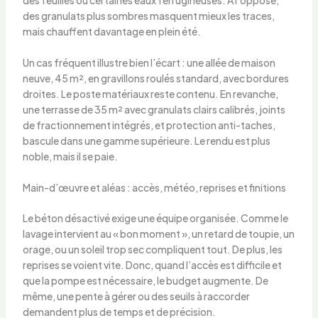
des granulats plus sombres masquent mieux les traces,
mais chauffent davantage en plein été.
Un cas fréquent illustre bien l’écart : une allée de maison
neuve, 45 m², en gravillons roulés standard, avec bordures
droites. Le poste matériaux reste contenu. En revanche,
une terrasse de 35 m² avec granulats clairs calibrés, joints
de fractionnement intégrés, et protection anti-taches,
bascule dans une gamme supérieure. Le rendu est plus
noble, mais il se paie.
Main-d’œuvre et aléas : accès, météo, reprises et finitions
Le béton désactivé exige une équipe organisée. Comme le
lavage intervient au « bon moment », un retard de toupie, un
orage, ou un soleil trop sec compliquent tout. De plus, les
reprises se voient vite. Donc, quand l’accès est difficile et
que la pompe est nécessaire, le budget augmente. De
même, une pente à gérer ou des seuils à raccorder
demandent plus de temps et de précision.