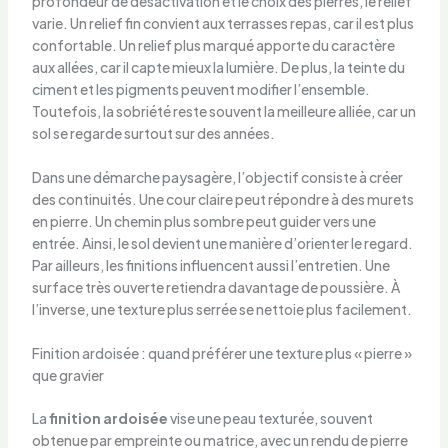
profondeur de désactivation et le choix des pierres, le relief
varie. Un relief fin convient aux terrasses repas, car il est plus
confortable. Un relief plus marqué apporte du caractère
aux allées, car il capte mieux la lumière. De plus, la teinte du
ciment et les pigments peuvent modifier l’ensemble.
Toutefois, la sobriété reste souvent la meilleure alliée, car un
sol se regarde surtout sur des années.
Dans une démarche paysagère, l’objectif consiste à créer
des continuités. Une cour claire peut répondre à des murets
en pierre. Un chemin plus sombre peut guider vers une
entrée. Ainsi, le sol devient une manière d’orienter le regard.
Par ailleurs, les finitions influencent aussi l’entretien. Une
surface très ouverte retiendra davantage de poussière. À
l’inverse, une texture plus serrée se nettoie plus facilement.
Finition ardoisée : quand préférer une texture plus « pierre »
que gravier
La
finition ardoisée
vise une peau texturée, souvent
obtenue par empreinte ou matrice, avec un rendu de pierre