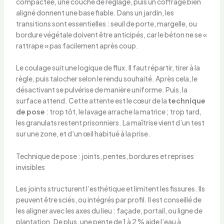
compactée, une couche de réglage, puis un coffrage bien
aligné donnent une base fiable. Dans un jardin, les
transitions sont essentielles : seuil de porte, margelle, ou
bordure végétale doivent être anticipés, car le béton ne se «
rattrape » pas facilement après coup.
Le coulage suit une logique de flux. Il faut répartir, tirer à la
règle, puis talocher selon le rendu souhaité. Après cela, le
désactivant se pulvérise de manière uniforme. Puis, la
surface attend. Cette attente est le cœur de la
technique
de pose
: trop tôt, le lavage arrache la matrice ; trop tard,
les granulats restent prisonniers. La maîtrise vient d’un test
sur une zone, et d’un œil habitué à la prise.
Technique de pose : joints, pentes, bordures et reprises
invisibles
Les joints structurent l’esthétique et limitent les fissures. Ils
peuvent être sciés, ou intégrés par profil. Il est conseillé de
les aligner avec les axes du lieu : façade, portail, ou ligne de
plantation. De plus, une pente de 1 à 2 % aide l’eau à