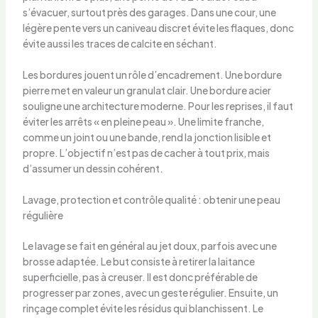
s’évacuer, surtout près des garages. Dans une cour, une
légère pente vers un caniveau discret évite les flaques, donc
évite aussi les traces de calcite en séchant.
Les bordures jouent un rôle d’encadrement. Une bordure
pierre met en valeur un granulat clair. Une bordure acier
souligne une architecture moderne. Pour les reprises, il faut
éviter les arrêts « en pleine peau ». Une limite franche,
comme un joint ou une bande, rend la jonction lisible et
propre. L’objectif n’est pas de cacher à tout prix, mais
d’assumer un dessin cohérent.
Lavage, protection et contrôle qualité : obtenir une peau
régulière
Le lavage se fait en général au jet doux, parfois avec une
brosse adaptée. Le but consiste à retirer la laitance
superficielle, pas à creuser. Il est donc préférable de
progresser par zones, avec un geste régulier. Ensuite, un
rinçage complet évite les résidus qui blanchissent. Le