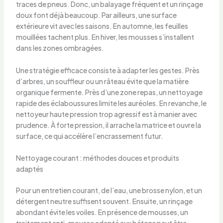
traces de pneus. Donc, un balayage fréquent et un rinçage
doux font déjà beaucoup. Par ailleurs, une surface
extérieure vit avec les saisons. En automne, les feuilles
mouillées tachent plus. En hiver, les mousses s’installent
dans les zones ombragées.
Une stratégie efficace consiste à adapter les gestes. Près
d’arbres, un souffleur ou un râteau évite que la matière
organique fermente. Près d’une zone repas, un nettoyage
rapide des éclaboussures limite les auréoles. En revanche, le
nettoyeur haute pression trop agressif est à manier avec
prudence. À forte pression, il arrache la matrice et ouvre la
surface, ce qui accélère l’encrassement futur.
Nettoyage courant : méthodes douces et produits
adaptés
Pour un entretien courant, de l’eau, une brosse nylon, et un
détergent neutre suffisent souvent. Ensuite, un rinçage
abondant évite les voiles. En présence de mousses, un
traitement anti-mousse adapté aux bétons peut être