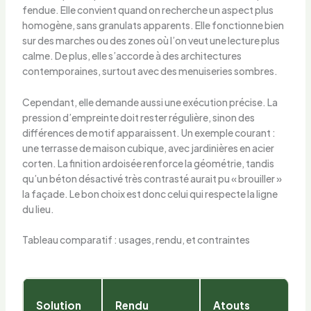
fendue. Elle convient quand on recherche un aspect plus
homogène, sans granulats apparents. Elle fonctionne bien
sur des marches ou des zones où l’on veut une lecture plus
calme. De plus, elle s’accorde à des architectures
contemporaines, surtout avec des menuiseries sombres.
Cependant, elle demande aussi une exécution précise. La
pression d’empreinte doit rester régulière, sinon des
différences de motif apparaissent. Un exemple courant :
une terrasse de maison cubique, avec jardinières en acier
corten. La finition ardoisée renforce la géométrie, tandis
qu’un béton désactivé très contrasté aurait pu « brouiller »
la façade. Le bon choix est donc celui qui respecte la ligne
du lieu.
Tableau comparatif : usages, rendu, et contraintes
Solution
Rendu
Atouts