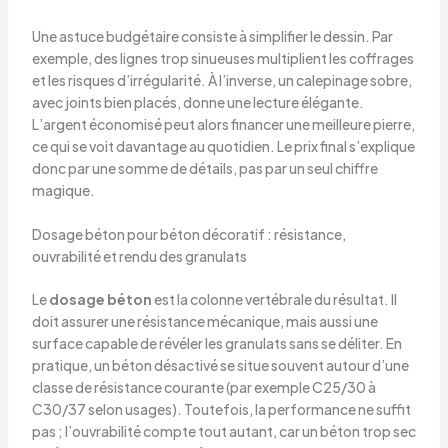
Une astuce budgétaire consiste à simplifier le dessin. Par
exemple, des lignes trop sinueuses multiplient les coffrages
et les risques d’irrégularité. À l’inverse, un calepinage sobre,
avec joints bien placés, donne une lecture élégante.
L’argent économisé peut alors financer une meilleure pierre,
ce qui se voit davantage au quotidien. Le prix final s’explique
donc par une somme de détails, pas par un seul chiffre
magique.
Dosage béton pour béton décoratif : résistance,
ouvrabilité et rendu des granulats
Le
dosage béton
est la colonne vertébrale du résultat. Il
doit assurer une résistance mécanique, mais aussi une
surface capable de révéler les granulats sans se déliter. En
pratique, un béton désactivé se situe souvent autour d’une
classe de résistance courante (par exemple C25/30 à
C30/37 selon usages). Toutefois, la performance ne suffit
pas ; l’ouvrabilité compte tout autant, car un béton trop sec