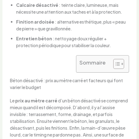
Calcaire désactivé
: teinte claire, lumineuse, mais
nécessite une attention aux taches et à la protection.
Finition ardoisée
: alternative esthétique, plus « peau
de pierre » que gravillonnée.
Entretien béton
: nettoyage doux régulier +
protection périodique pour stabiliser la couleur.
Sommaire
Béton désactivé : prix au mètre carré et facteurs qui font
varier le budget
Le
prix au mètre carré
d’un béton désactivé se comprend
mieux quand il est décomposé. D’abord, il y a l’assise
invisible : terrassement, forme, drainage, et parfois
stabilisation. Ensuite viennent le béton, les granulats, le
désactivant, puis les finitions. Enfin, la main-d’œuvre pèse
lourd, car le timing ne pardonne pas. Ainsi, une surface de