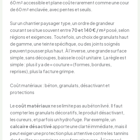
60 m² accessible et plane coûte rarement comme une cour
de 60 m² enclavée, avec pentes et seuils.
Sur un chantier paysager type, un ordre de grandeur
courant se situe souvent entre
70 et 140 € / m²
posé, selon
régions et exigences. Toutefois, un choix de granulats haut
de gamme, une teinte spécifique, ou des joints soignés
peuvent pousser plus haut. À l’inverse, une grande surface
simple, sans découpes, baisse le coût unitaire. La règle est
simple : plus il y a de « couture » (formes, bordures,
reprises), plus la facture grimpe.
Coût matériaux : béton, granulats, désactivant et
protections
Le
coût matériaux
ne se limite pas au béton livré. Il faut
compter les granulats décoratifs, le produit désactivant,
les cureurs, et parfois un hydrofuge. Par exemple, un
calcaire désactivé
apporte une clarté immédiate, mais il
peut exiger une protection plus attentive contre les tannins
des feuilles ou certaines eaux ferrugineuses. À l’opposé,