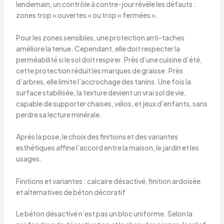
lendemain, un contrôle à contre-jour révèle les défauts :
zones trop « ouvertes » ou trop « fermées ».
Pour les zones sensibles, une protection anti-taches
améliore la tenue. Cependant, elle doit respecter la
perméabilité si le sol doit respirer. Près d’une cuisine d’été,
cette protection réduit les marques de graisse. Près
d’arbres, elle limite l’accrochage des tanins. Une fois la
surface stabilisée, la texture devient un vrai sol de vie,
capable de supporter chaises, vélos, et jeux d’enfants, sans
perdre sa lecture minérale.
Après la pose, le choix des finitions et des variantes
esthétiques affine l’accord entre la maison, le jardin et les
usages.
Finitions et variantes : calcaire désactivé, finition ardoisée
et alternatives de béton décoratif
Le béton désactivé n’est pas un bloc uniforme. Selon la