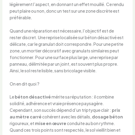
légèrement l’aspect, en donnant un effet mouillé. Ce rendu
peut plaire ou non, donc un test sur une zone discrète est
préférable.
Quand une réparation est nécessaire, l’objectif est de
rester discret. Une reprise localisée sur béton désactivé est
délicate, car le granulat doit correspondre. Pour une petite
zone, un mortier décoratif avec granulats similaires peut
fonctionner. Pour une surface plus large, une reprise par
panneau, délimitée par un joint, est souvent plus propre.
Ainsi, le sol reste lisible, sans bricolage visible.
On en dit quoi ?
Le
béton désactivé
mérite sa réputation : il combine
solidité, adhérence et vraie présence paysagère.
Cependant, son succès dépend d’un triptyque clair :
prix
au mètre carré
cohérent avec les détails,
dosage béton
rigoureux, et
mise en œuvre
conduite au bon rythme.
Quand ces trois points sont respectés, le sol vieillit bien et