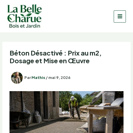
Aller
au
contenu
Béton Désactivé : Prix au m2,
Dosage et Mise en Œuvre
Par
Mathis
/
mai 9, 2026