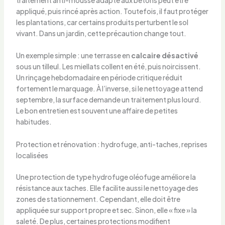
appliqué, puis rincé après action. Toutefois, il faut protéger
les plantations, car certains produits perturbent le sol
vivant. Dans un jardin, cette précaution change tout.
Un exemple simple : une terrasse en
calcaire désactivé
sous un tilleul. Les miellats collent en été, puis noircissent.
Un rinçage hebdomadaire en période critique réduit
fortement le marquage. À l’inverse, si le nettoyage attend
septembre, la surface demande un traitement plus lourd.
Le bon entretien est souvent une affaire de petites
habitudes.
Protection et rénovation : hydrofuge, anti-taches, reprises
localisées
Une protection de type hydrofuge oléofuge améliore la
résistance aux taches. Elle facilite aussi le nettoyage des
zones de stationnement. Cependant, elle doit être
appliquée sur support propre et sec. Sinon, elle « fixe » la
saleté. De plus, certaines protections modifient