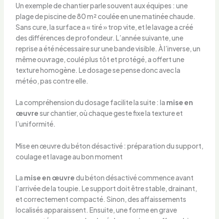
Un exemple de chantier parle souvent aux équipes : une
plage de piscine de 80 m² coulée en une matinée chaude.
Sans cure, la surface a « tiré » trop vite, et le lavage a créé
des différences de profondeur. L’année suivante, une
reprise a été nécessaire sur une bande visible. À l’inverse, un
même ouvrage, coulé plus tôt et protégé, a offert une
texture homogène. Le dosage se pense donc avec la
météo, pas contre elle.
La compréhension du dosage facilite la suite : la
mise en
œuvre
sur chantier, où chaque geste fixe la texture et
l’uniformité.
Mise en œuvre du béton désactivé : préparation du support,
coulage et lavage au bon moment
La
mise en œuvre
du béton désactivé commence avant
l’arrivée de la toupie. Le support doit être stable, drainant,
et correctement compacté. Sinon, des affaissements
localisés apparaissent. Ensuite, une forme en grave